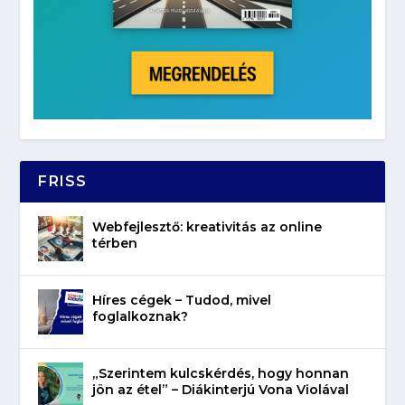
FRISS
Webfejlesztő: kreativitás az online
térben
Híres cégek – Tudod, mivel
foglalkoznak?
„Szerintem kulcskérdés, hogy honnan
jön az étel” – Diákinterjú Vona Violával