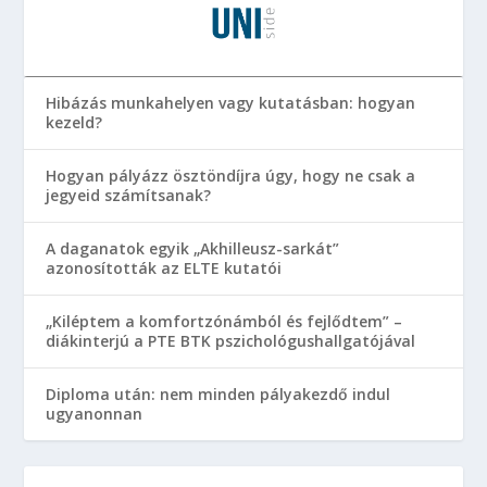
Hibázás munkahelyen vagy kutatásban: hogyan
kezeld?
Hogyan pályázz ösztöndíjra úgy, hogy ne csak a
jegyeid számítsanak?
A daganatok egyik „Akhilleusz-sarkát”
azonosították az ELTE kutatói
„Kiléptem a komfortzónámból és fejlődtem” –
diákinterjú a PTE BTK pszichológushallgatójával
Diploma után: nem minden pályakezdő indul
ugyanonnan