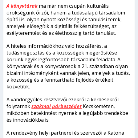
A könyvtárak
ma már nem csupán kulturális
örökségünk őrzői, hanem a tudásalapú társadalom
építői is: olyan nyitott közösségi és tanulási terek,
amelyek elősegítik a digitális felkészültséget, az
esélyteremtést és az élethosszig tartó tanulást.
A hiteles információkhoz való hozzáférés, a
tudásmegosztás és a közösségek megerősítése
korunk egyik legfontosabb társadalmi feladata. A
könyvtárak és a könyvtárosok a 21. században olyan
bizalmi intézményként vannak jelen, amelyek a tudás,
a közösség és a fenntartható fejlődés értékeit
közvetítik.
A vándorgyűlés résztvevői ezekről a kérdésekről
folytatnak
szakmai párbeszédet
Kecskeméten,
miközben betekintést nyernek a legújabb trendekbe
és innovációkba is.
A rendezvény helyi partnerei és szervezői a Katona