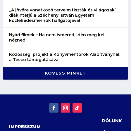
„A jövőre vonatkozó terveim tiszták és világosak” –
diákinterjú a Széchenyi István Egyetem
közlekedésmérnök hallgatójával
Nyári filmek – Ha nem ismered, idén meg kell
nézned!
Közösségi projekt a Könyvmentorok Alapítványnál,
a Tesco támogatásával
KÖVESS MINKET
RÓLUNK
IMPRESSZUM