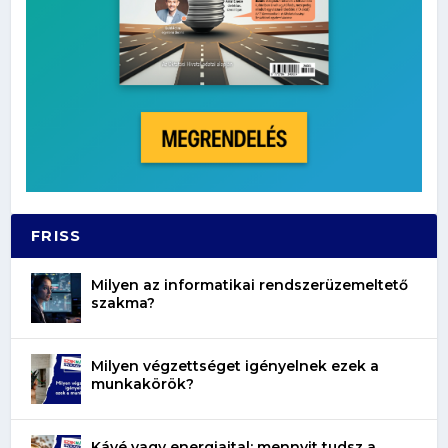
FRISS
Milyen az informatikai rendszerüzemeltető
szakma?
Milyen végzettséget igényelnek ezek a
munkakörök?
Kávé vagy energiaital: mennyit tudsz a