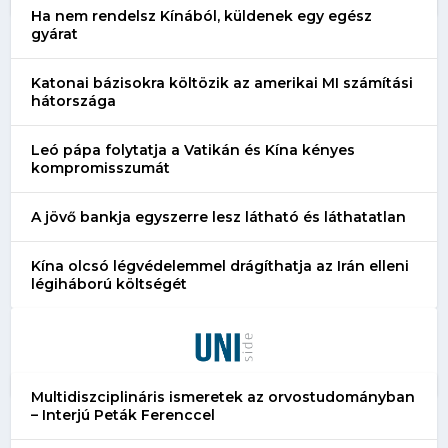
Ha nem rendelsz Kínából, küldenek egy egész
gyárat
Katonai bázisokra költözik az amerikai MI számítási
hátországa
Leó pápa folytatja a Vatikán és Kína kényes
kompromisszumát
A jövő bankja egyszerre lesz látható és láthatatlan
Kína olcsó légvédelemmel drágíthatja az Irán elleni
légiháború költségét
Multidiszciplináris ismeretek az orvostudományban
– Interjú Peták Ferenccel