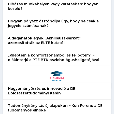
Hibázás munkahelyen vagy kutatásban: hogyan
kezeld?
Hogyan pályázz ösztöndíjra úgy, hogy ne csak a
jegyeid számítsanak?
A daganatok egyik „Akhilleusz-sarkát”
azonosították az ELTE kutatói
„Kiléptem a komfortzónámból és fejlődtem” –
diákinterjú a PTE BTK pszichológushallgatójával
Hagyományőrzés és innováció a DE
Bölcsészettudományi Karán
Tudományirányítás új alapokon – Kun Ferenc a DE
tudományos elnöke