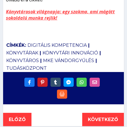
Könyvtárosok világnapja: egy szakma, ami mögött
sokoldalú munka rejlik!
CÍMKÉK:
DIGITÁLIS KOMPETENCIA
|
KÖNYVTÁRAK
|
KÖNYVTÁRI INNOVÁCIÓ
|
KÖNYVTÁROS
|
MKE VÁNDORGYŰLÉS
|
TUDÁSKÖZPONT
ELŐZŐ
KÖVETKEZŐ