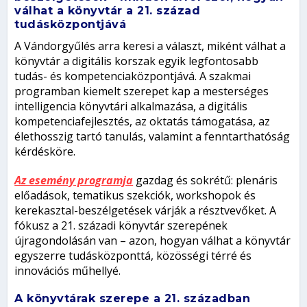
válhat a könyvtár a 21. század
tudásközpontjává
A Vándorgyűlés arra keresi a választ, miként válhat a
könyvtár a digitális korszak egyik legfontosabb
tudás- és kompetenciaközpontjává. A szakmai
programban kiemelt szerepet kap a mesterséges
intelligencia könyvtári alkalmazása, a digitális
kompetenciafejlesztés, az oktatás támogatása, az
élethosszig tartó tanulás, valamint a fenntarthatóság
kérdésköre.
Az esemény programja
gazdag és sokrétű: plenáris
előadások, tematikus szekciók, workshopok és
kerekasztal-beszélgetések várják a résztvevőket. A
fókusz a 21. századi könyvtár szerepének
újragondolásán van – azon, hogyan válhat a könyvtár
egyszerre tudásközponttá, közösségi térré és
innovációs műhellyé.
A könyvtárak szerepe a 21. században