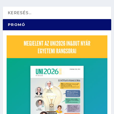
munkakörök?
PROMÓ