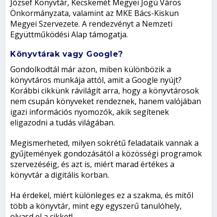
József Könyvtár, Kecskemét Megyei Jogú Város
Önkormányzata, valamint az MKE Bács-Kiskun
Megyei Szervezete. A rendezvényt a Nemzeti
Együttműködési Alap támogatja.
Könyvtárak vagy Google?
Gondolkodtál már azon, miben különbözik a
könyvtáros munkája attól, amit a Google nyújt?
Korábbi cikkünk rávilágít arra, hogy a könyvtárosok
nem csupán könyveket rendeznek, hanem valójában
igazi információs nyomozók, akik segítenek
eligazodni a tudás világában.
Megismerheted, milyen sokrétű feladataik vannak a
gyűjtemények gondozásától a közösségi programok
szervezéséig, és azt is, miért marad értékes a
könyvtár a digitális korban.
Ha érdekel, miért különleges ez a szakma, és mitől
több a könyvtár, mint egy egyszerű tanulóhely,
olvasd el a cikket!