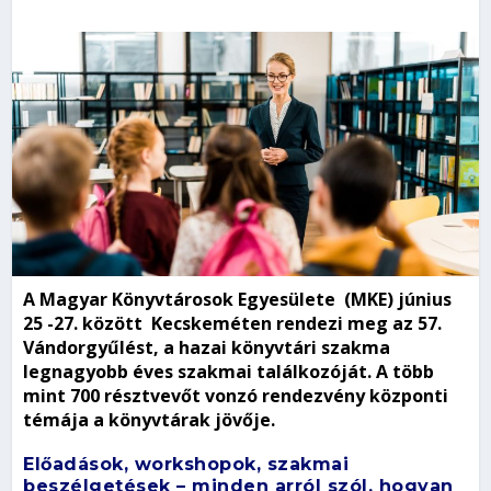
A Magyar Könyvtárosok Egyesülete (MKE) június
25 -27. között Kecskeméten rendezi meg az 57.
Vándorgyűlést, a hazai könyvtári szakma
legnagyobb éves szakmai találkozóját. A több
mint 700 résztvevőt vonzó rendezvény központi
témája a könyvtárak jövője.
Előadások, workshopok, szakmai
beszélgetések – minden arról szól, hogyan