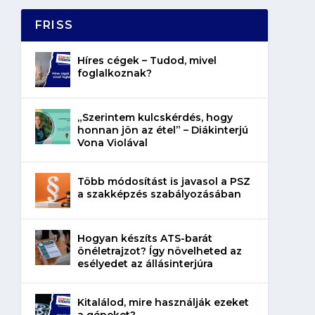
FRISS
Híres cégek – Tudod, mivel
foglalkoznak?
„Szerintem kulcskérdés, hogy
honnan jön az étel” – Diákinterjú
Vona Violával
Több módosítást is javasol a PSZ
a szakképzés szabályozásában
Hogyan készíts ATS-barát
önéletrajzot? Így növelheted az
esélyedet az állásinterjúra
Kitalálod, mire használják ezeket
a gépeket?