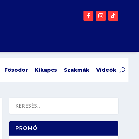
Fősodor
Kikapcs
Szakmák
Videók
PROMÓ