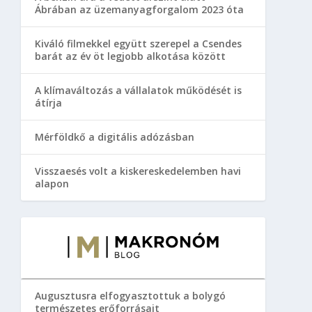
Ábrában az üzemanyagforgalom 2023 óta
Kiváló filmekkel együtt szerepel a Csendes
barát az év öt legjobb alkotása között
A klímaváltozás a vállalatok működését is
átírja
Mérföldkő a digitális adózásban
Visszaesés volt a kiskereskedelemben havi
alapon
Augusztusra elfogyasztottuk a bolygó
természetes erőforrásait