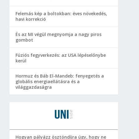
Felemás kép a boltokban: éves növekedés,
havi korrekció
És az MI végül megnyomja a nagy piros
gombot
Fúziós fegyverkezés: az USA lépéselőnybe
kerül
Hormuz és Báb El-Mandeb: fenyegetés a
globális energiaellátásra és a
világgazdaságra
Hogyan pályázz ösztöndíjra úgy, hogy ne