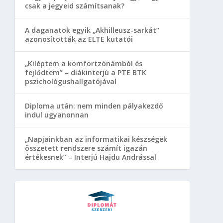
csak a jegyeid számítsanak?
A daganatok egyik „Akhilleusz-sarkát”
azonosították az ELTE kutatói
„Kiléptem a komfortzónámból és
fejlődtem” – diákinterjú a PTE BTK
pszichológushallgatójával
Diploma után: nem minden pályakezdő
indul ugyanonnan
„Napjainkban az informatikai készségek
összetett rendszere számít igazán
értékesnek” – Interjú Hajdu Andrással