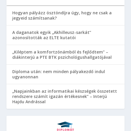
Hogyan pályázz ösztöndíjra úgy, hogy ne csak a
jegyeid számítsanak?
A daganatok egyik „Akhilleusz-sarkát”
azonosították az ELTE kutatói
„Kiléptem a komfortzónámból és fejlődtem” –
diákinterjú a PTE BTK pszichológushallgatójával
Diploma után: nem minden pályakezdő indul
ugyanonnan
„Napjainkban az informatikai készségek összetett
rendszere számít igazán értékesnek” – Interjú
Hajdu Andrással