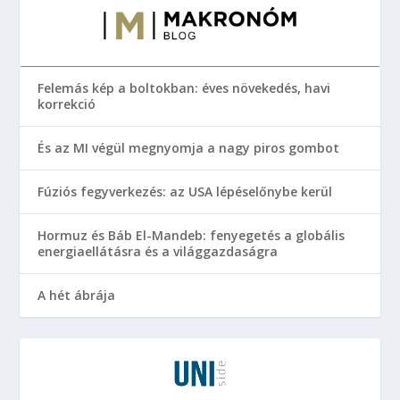
Felemás kép a boltokban: éves növekedés, havi
korrekció
És az MI végül megnyomja a nagy piros gombot
Fúziós fegyverkezés: az USA lépéselőnybe kerül
Hormuz és Báb El-Mandeb: fenyegetés a globális
energiaellátásra és a világgazdaságra
A hét ábrája