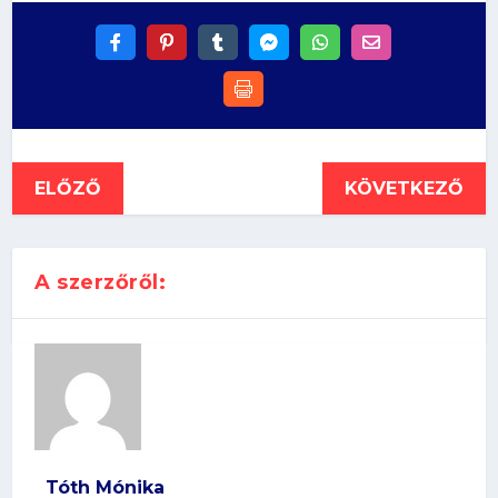
ELŐZŐ
KÖVETKEZŐ
A szerzőről:
Tóth Mónika