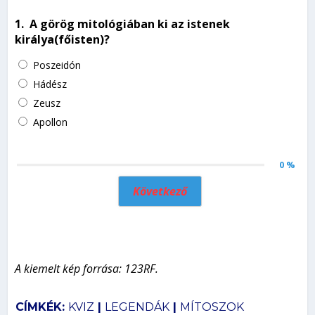
1.
A görög mitológiában ki az istenek
királya(főisten)?
Poszeidón
Hádész
Zeusz
Apollon
0 %
Következő
A kiemelt kép forrása: 123RF.
CÍMKÉK:
KVIZ
|
LEGENDÁK
|
MÍTOSZOK