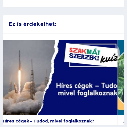
Ez is érdekelhet:
„Szerintem kulcskérdés, hogy honnan jön a
étel” – Diákinterjú Vona Violával