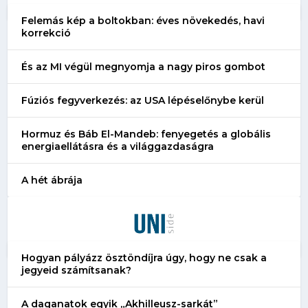
Felemás kép a boltokban: éves növekedés, havi
korrekció
És az MI végül megnyomja a nagy piros gombot
Fúziós fegyverkezés: az USA lépéselőnybe kerül
Hormuz és Báb El-Mandeb: fenyegetés a globális
energiaellátásra és a világgazdaságra
A hét ábrája
Hogyan pályázz ösztöndíjra úgy, hogy ne csak a
jegyeid számítsanak?
A daganatok egyik „Akhilleusz-sarkát”