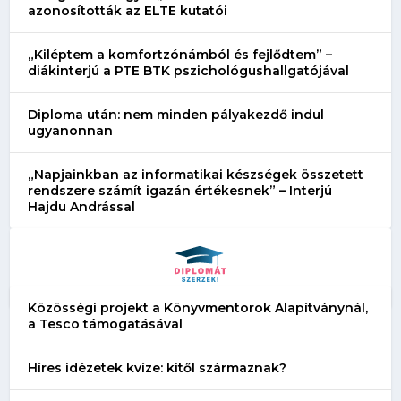
azonosították az ELTE kutatói
„Kiléptem a komfortzónámból és fejlődtem” –
diákinterjú a PTE BTK pszichológushallgatójával
Diploma után: nem minden pályakezdő indul
ugyanonnan
„Napjainkban az informatikai készségek összetett
rendszere számít igazán értékesnek” – Interjú
Hajdu Andrással
Közösségi projekt a Könyvmentorok Alapítványnál,
a Tesco támogatásával
Híres idézetek kvíze: kitől származnak?