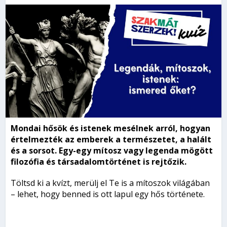
Mondai hősök és
istenek
mesélnek
arról
,
hogyan
értelmezték
az
emberek
a
természetet
, a
halált
és
a
sorsot
.
Egy-
egy
mítosz vagy legenda
mögött
filozófia
és
társadalomtörténet
is
rejtőzik
.
Töltsd ki a kvízt, merülj el Te is a mítoszok világában
– lehet, hogy benned is ott lapul egy hős története.