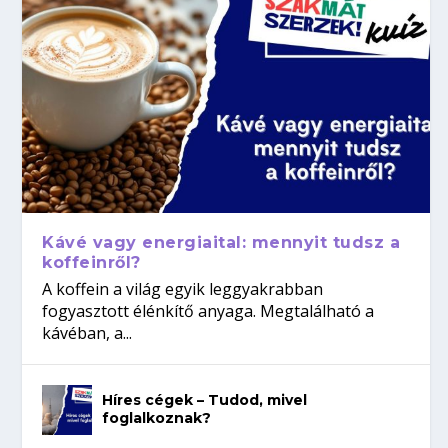
Kávé vagy energiaital: mennyit tudsz a
koffeinről?
A koffein a világ egyik leggyakrabban
fogyasztott élénkítő anyaga. Megtalálható a
kávéban, a...
Híres cégek – Tudod, mivel
foglalkoznak?