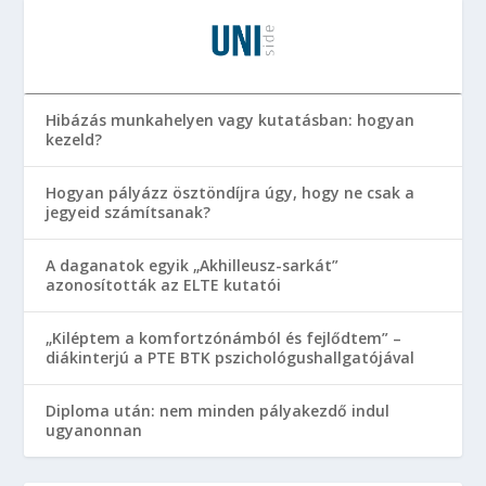
Hibázás munkahelyen vagy kutatásban: hogyan
kezeld?
Hogyan pályázz ösztöndíjra úgy, hogy ne csak a
jegyeid számítsanak?
A daganatok egyik „Akhilleusz-sarkát”
azonosították az ELTE kutatói
„Kiléptem a komfortzónámból és fejlődtem” –
diákinterjú a PTE BTK pszichológushallgatójával
Diploma után: nem minden pályakezdő indul
ugyanonnan