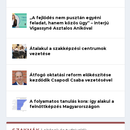
„A fejlődés nem pusztán egyéni
feladat, hanem közös ügy” – interjú
Vigassyné Asztalos Anikóval
Átalakul a szakképzési centrumok
vezetése
Átfogó oktatási reform előkészítése
kezdődik Csapodi Csaba vezetésével
A folyamatos tanulás kora: így alakul a
felnőttképzés Magyarországon