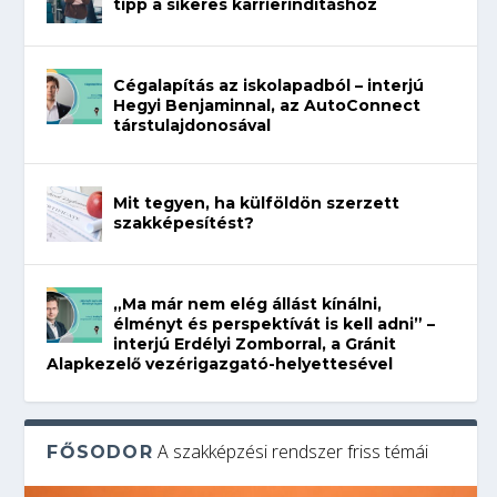
tipp a sikeres karrierindításhoz
Cégalapítás az iskolapadból – interjú
Hegyi Benjaminnal, az AutoConnect
társtulajdonosával
Mit tegyen, ha külföldön szerzett
szakképesítést?
„Ma már nem elég állást kínálni,
élményt és perspektívát is kell adni” –
interjú Erdélyi Zomborral, a Gránit
Alapkezelő vezérigazgató-helyettesével
A szakképzési rendszer friss témái
FŐSODOR