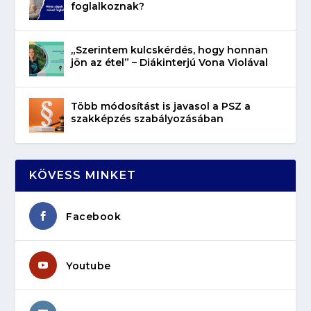
foglalkoznak?
„Szerintem kulcskérdés, hogy honnan
jön az étel” – Diákinterjú Vona Violával
Több módosítást is javasol a PSZ a
szakképzés szabályozásában
KÖVESS MINKET
Facebook
Youtube