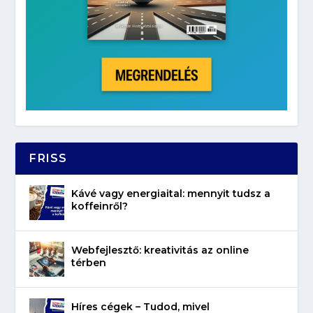
FRISS
Kávé vagy energiaital: mennyit tudsz a
koffeinről?
Webfejlesztő: kreativitás az online
térben
Híres cégek – Tudod, mivel