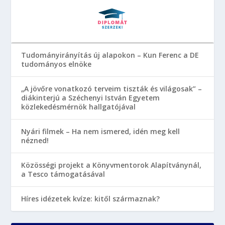
Tudományirányítás új alapokon – Kun Ferenc a DE
tudományos elnöke
„A jövőre vonatkozó terveim tiszták és világosak” –
diákinterjú a Széchenyi István Egyetem
közlekedésmérnök hallgatójával
Nyári filmek – Ha nem ismered, idén meg kell
nézned!
Közösségi projekt a Könyvmentorok Alapítványnál,
a Tesco támogatásával
Híres idézetek kvíze: kitől származnak?