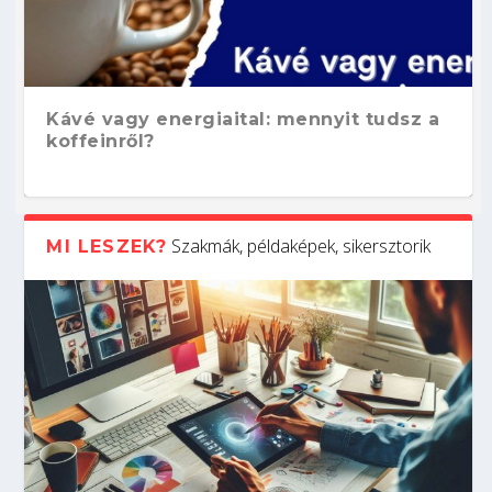
Kávé vagy energiaital: mennyit tudsz a
koffeinről?
Szakmák, példaképek, sikersztorik
MI LESZEK?
Hogyan készíts ATS-barát önéletrajzot?
Kitalálod, mire használják ezeket a
Nem sikerült az egyetemi felvételi?
Szoftverfejlesztő: verseny kódban –