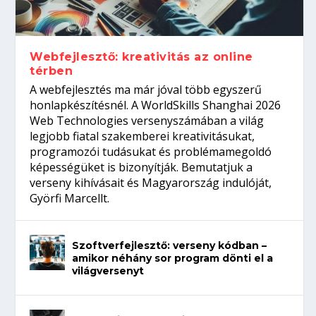
Így növelheted az esélyedet az
gépeket?
Tanulj szakmát!
amikor néhány sor program dönti el a
állásinterjúra...
világversenyt...
Webfejlesztő: kreativitás az online
térben
A webfejlesztés ma már jóval több egyszerű
honlapkészítésnél. A WorldSkills Shanghai 2026
Web Technologies versenyszámában a világ
legjobb fiatal szakemberei kreativitásukat,
programozói tudásukat és problémamegoldó
képességüket is bizonyítják. Bemutatjuk a
verseny kihívásait és Magyarország indulóját,
Györfi Marcellt.
Szoftverfejlesztő: verseny kódban –
amikor néhány sor program dönti el a
világversenyt