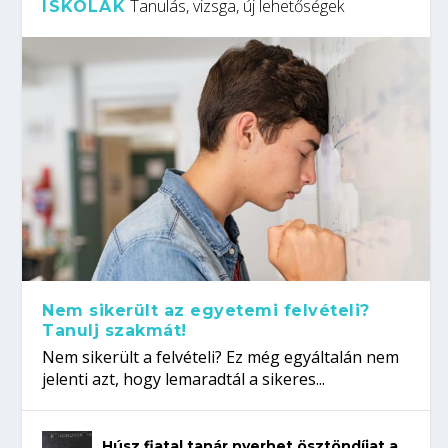
Tanulás, vizsga, új lehetőségek
ISKOLÁK
Nem sikerült az egyetemi felvételi?
Tanulj szakmát!
Nem sikerült a felvételi? Ez még egyáltalán nem
jelenti azt, hogy lemaradtál a sikeres...
Húsz fiatal tanár nyerhet ösztöndíjat a