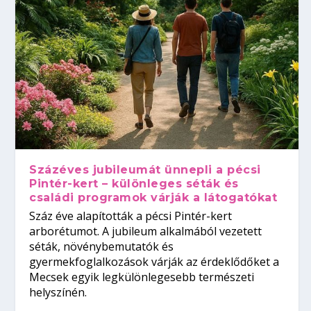
Százéves jubileumát ünnepli a pécsi
Pintér-kert – különleges séták és
családi programok várják a látogatókat
Száz éve alapították a pécsi Pintér-kert
arborétumot. A jubileum alkalmából vezetett
séták, növénybemutatók és
gyermekfoglalkozások várják az érdeklődőket a
Mecsek egyik legkülönlegesebb természeti
helyszínén.