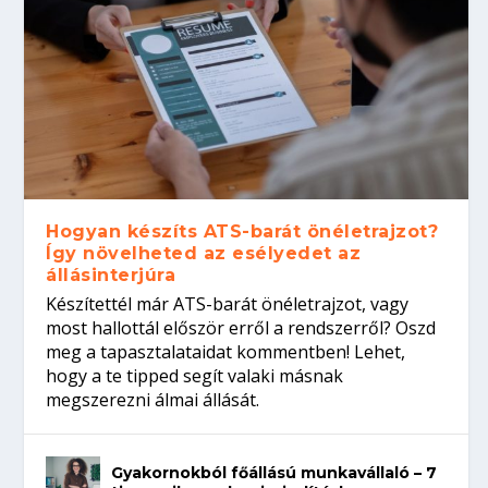
Hogyan készíts ATS-barát önéletrajzot?
Így növelheted az esélyedet az
állásinterjúra
Készítettél már ATS-barát önéletrajzot, vagy
most hallottál először erről a rendszerről? Oszd
meg a tapasztalataidat kommentben! Lehet,
hogy a te tipped segít valaki másnak
megszerezni álmai állását.
Gyakornokból főállású munkavállaló – 7