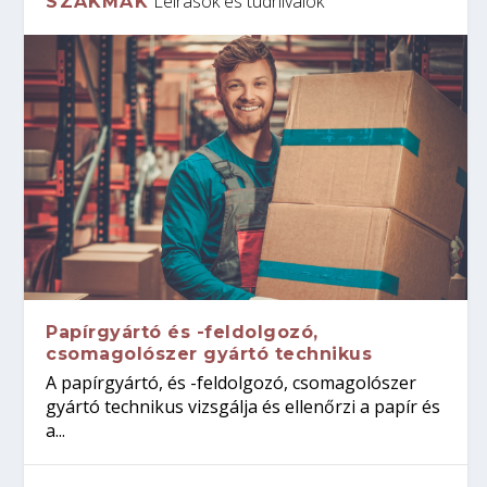
Leírások és tudnivalók
SZAKMÁK
Papírgyártó és -feldolgozó,
csomagolószer gyártó technikus
A papírgyártó, és -feldolgozó, csomagolószer
gyártó technikus vizsgálja és ellenőrzi a papír és
a...