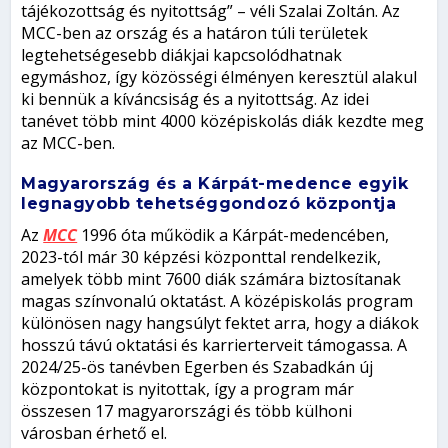
tájékozottság és nyitottság” – véli Szalai Zoltán. Az
MCC-ben az ország és a határon túli területek
legtehetségesebb diákjai kapcsolódhatnak
egymáshoz, így közösségi élményen keresztül alakul
ki bennük a kíváncsiság és a nyitottság. Az idei
tanévet több mint 4000 középiskolás diák kezdte meg
az MCC-ben.
Magyarország és a Kárpát-medence egyik
legnagyobb tehetséggondozó központja
Az
MCC
1996 óta működik a Kárpát-medencében,
2023-tól már 30 képzési központtal rendelkezik,
amelyek több mint 7600 diák számára biztosítanak
magas színvonalú oktatást. A középiskolás program
különösen nagy hangsúlyt fektet arra, hogy a diákok
hosszú távú oktatási és karrierterveit támogassa. A
2024/25-ös tanévben Egerben és Szabadkán új
központokat is nyitottak, így a program már
összesen 17 magyarországi és több külhoni
városban érhető el.