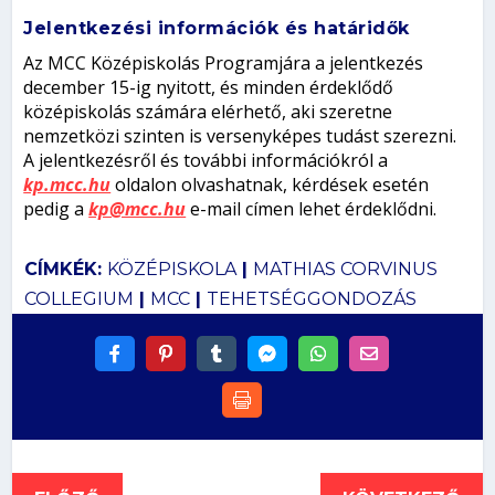
Jelentkezési információk és határidők
Az MCC Középiskolás Programjára a jelentkezés
december 15-ig nyitott, és minden érdeklődő
középiskolás számára elérhető, aki szeretne
nemzetközi szinten is versenyképes tudást szerezni.
A jelentkezésről és további információkról a
kp.mcc.hu
oldalon olvashatnak, kérdések esetén
pedig a
kp@mcc.hu
e-mail címen lehet érdeklődni.
CÍMKÉK:
KÖZÉPISKOLA
|
MATHIAS CORVINUS
COLLEGIUM
|
MCC
|
TEHETSÉGGONDOZÁS