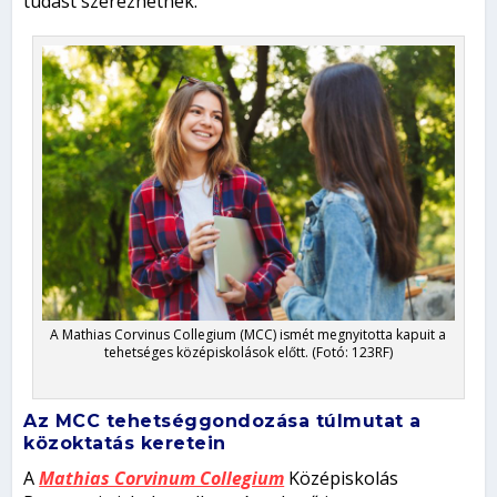
tudást szerezhetnek.
A Mathias Corvinus Collegium (MCC) ismét megnyitotta kapuit a
tehetséges középiskolások előtt. (Fotó: 123RF)
Az MCC tehetséggondozása túlmutat a
közoktatás keretein
A
Mathias Corvinum Collegium
Középiskolás