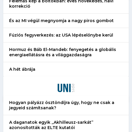
Felemás kép a boltokban: éves növekedés, havi
korrekció
És az MI végül megnyomja a nagy piros gombot
Fúziós fegyverkezés: az USA lépéselőnybe kerül
Hormuz és Báb El-Mandeb: fenyegetés a globális
energiaellátásra és a világgazdaságra
A hét ábrája
Hogyan pályázz ösztöndíjra úgy, hogy ne csak a
jegyeid számítsanak?
A daganatok egyik „Akhilleusz-sarkát”
azonosították az ELTE kutatói