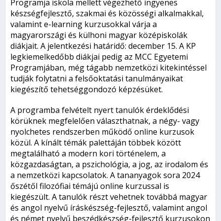
Programja iskola mellett végezhető ingyenes
készségfejlesztő, szakmai és közösségi alkalmakkal,
valamint e-learning kurzusokkal várja a
magyarországi és külhoni magyar középiskolák
diákjait. A jelentkezési határidő: december 15. A KP
legkiemelkedőbb diákjai pedig az MCC Egyetemi
Programjában, még tágabb nemzetközi kitekintéssel
tudják folytatni a felsőoktatási tanulmányaikat
kiegészítő tehetséggondozó képzésüket.
A programba felvételt nyert tanulók érdeklődési
körüknek megfelelően választhatnak, a négy- vagy
nyolchetes rendszerben működő online kurzusok
közül. A kínált témák palettáján többek között
megtalálható a modern kori történelem, a
közgazdaságtan, a pszichológia, a jog, az irodalom és
a nemzetközi kapcsolatok. A tananyagok sora 2024
őszétől filozófiai témájú online kurzussal is
kiegészült. A tanulók részt vehetnek továbbá magyar
és angol nyelvű íráskészség-fejlesztő, valamint angol
és német nyelvű beszédkészség-fejlesztő kurzusokon