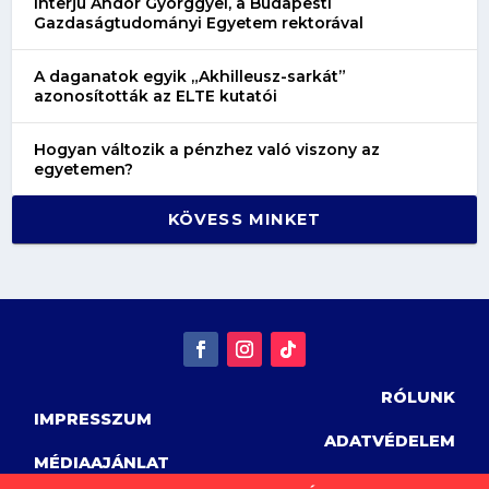
interjú Andor Györggyel, a Budapesti
Gazdaságtudományi Egyetem rektorával
A daganatok egyik „Akhilleusz-sarkát”
azonosították az ELTE kutatói
Hogyan változik a pénzhez való viszony az
egyetemen?
KÖVESS MINKET
RÓLUNK
IMPRESSZUM
ADATVÉDELEM
MÉDIAAJÁNLAT