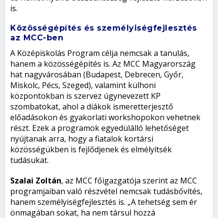
is.
Közösségépítés és személyiségfejlesztés
az MCC-ben
A Középiskolás Program célja nemcsak a tanulás,
hanem a közösségépítés is. Az MCC Magyarország
hat nagyvárosában (Budapest, Debrecen, Győr,
Miskolc, Pécs, Szeged), valamint külhoni
központokban is szervez úgynevezett KP
szombatokat, ahol a diákok ismeretterjesztő
előadásokon és gyakorlati workshopokon vehetnek
részt. Ezek a programok egyedülálló lehetőséget
nyújtanak arra, hogy a fiatalok kortársi
közösségükben is fejlődjenek és elmélyítsék
tudásukat.
Szalai Zoltán
, az MCC főigazgatója szerint az MCC
programjaiban való részvétel nemcsak tudásbővítés,
hanem személyiségfejlesztés is. „A tehetség sem ér
önmagában sokat, ha nem társul hozzá