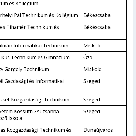
kum és Kollégium
rhelyi Pál Technikum és Kollégium
Békéscsaba
es Tihamér Technikum és
Békéscsaba
álmán Informatikai Technikum
Miskolc
olikus Technikum és Gimnázium
Ózd
czy Gergely Technikum
Miskolc
ál Gazdasági és Informatikai
Szeged
ózsef Közgazdasági Technikum
Szeged
yetem Kossuth Zsuzsanna
Szeged
ző Iskola
das Közgazdasági Technikum és
Dunaújváros