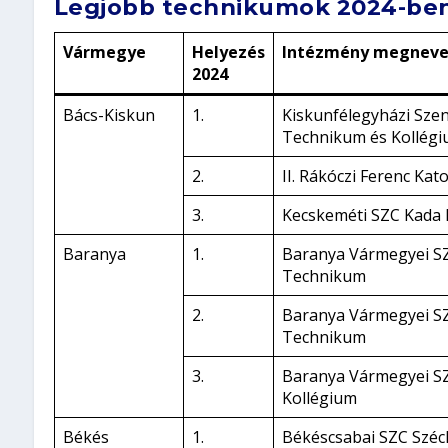
Legjobb technikumok 2024-be
Vármegye
Helyezés
Intézmény megneve
2024
Bács-Kiskun
1.
Kiskunfélegyházi Szen
Technikum és Kollég
2.
II. Rákóczi Ferenc Ka
3.
Kecskeméti SZC Kada 
Baranya
1.
Baranya Vármegyei S
Technikum
2.
Baranya Vármegyei SZ
Technikum
3.
Baranya Vármegyei SZ
Kollégium
Békés
1.
Békéscsabai SZC Széch