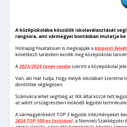
A középiskolába készülők iskolaválasztását segí
rangsora, ami vármegyei bontásban mutatja be 
Holnapig hivatalosan is megkapják a
központi felvét
következő tanévben kezdik meg középiskolai tanulm
A
2023/2024 tanév rendje
szerint a középiskolai je
Van, aki már tudja, hogy melyik iskolában szeretne 
döntöttek véglegesen.
Számukra lehet segítség az IKK által közzé tett leg
az adott országrészben működő legjobb technikumo
A vármegyénkként TOP 3 legjobb intézményeket be
2024 TOP 100-as listájával,
a Nemzeti Szakképzési és