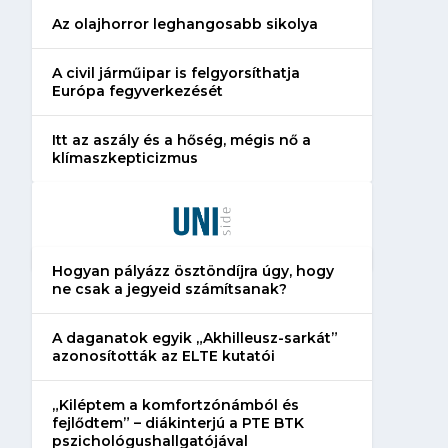
Az olajhorror leghangosabb sikolya
A civil járműipar is felgyorsíthatja
Európa fegyverkezését
Itt az aszály és a hőség, mégis nő a
klímaszkepticizmus
Hogyan pályázz ösztöndíjra úgy, hogy
ne csak a jegyeid számítsanak?
A daganatok egyik „Akhilleusz-sarkát”
azonosították az ELTE kutatói
„Kiléptem a komfortzónámból és
fejlődtem” – diákinterjú a PTE BTK
pszichológushallgatójával