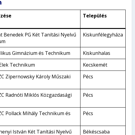
n
zése
Település
t Benedek PG Két Tanítási Nyelvű
Kiskunfélegyháza
ium
tolikus Gimnázium és Technikum
Kiskunhalas
Elek Technikum
Kecskemét
ZC Zipernowsky Károly Műszaki
Pécs
C Radnóti Miklós Közgazdasági
Pécs
C Pollack Mihály Technikum és
Pécs
enyi István Két Tanítási Nyelvű
Békéscsaba