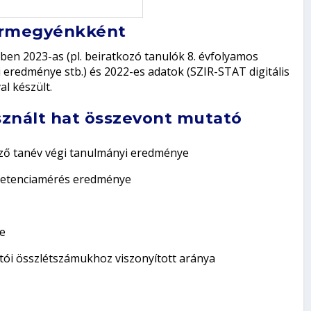
vármegyénkként
ben 2023-as (pl. beiratkozó tanulók 8. évfolyamos
eredménye stb.) és 2022-es adatok (SZIR-STAT digitális
al készült.
sznált hat összevont mutató
ző tanév végi tanulmányi eredménye
mpetenciamérés eredménye
e
tói összlétszámukhoz viszonyított aránya