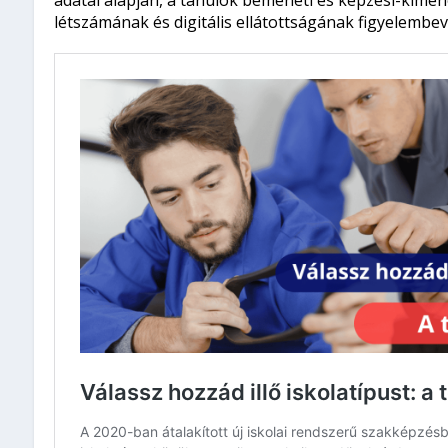
adatai alapján, a tanulók bemeneti és képzési-kimen
létszámának és digitális ellátottságának figyelembevé