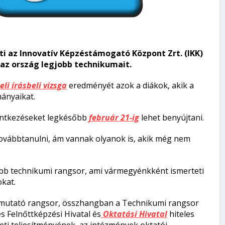
ti az Innovatív Képzéstámogató Központ Zrt. (IKK)
az ország legjobb technikumait.
eli írásbeli vizsga
eredményét azok a diákok, akik a
ányaikat.
lentkezéseket legkésőbb
február 21-ig
lehet benyújtani.
továbbtanulni, ám vannak olyanok is, akik még nem
jobb technikumi rangsor, ami vármegyénkként ismerteti
kat.
mutató rangsor, összhangban a Technikumi rangsor
 Felnőttképzési Hivatal és
Oktatási Hivatal
hiteles