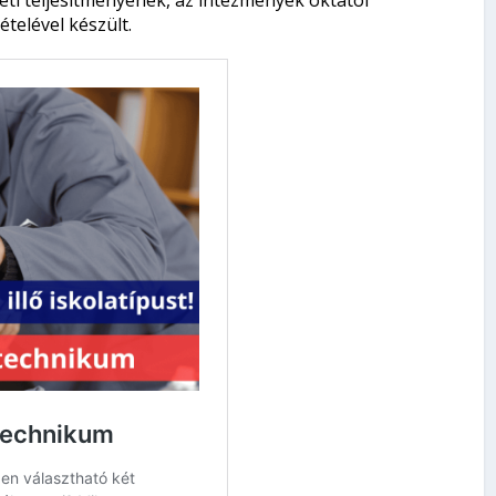
eti teljesítményének, az intézmények oktatói
telével készült.