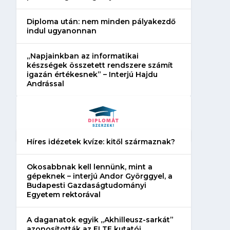
Diploma után: nem minden pályakezdő
indul ugyanonnan
„Napjainkban az informatikai
készségek összetett rendszere számít
igazán értékesnek” – Interjú Hajdu
Andrással
Híres idézetek kvíze: kitől származnak?
Okosabbnak kell lennünk, mint a
gépeknek – interjú Andor Györggyel, a
Budapesti Gazdaságtudományi
Egyetem rektorával
A daganatok egyik „Akhilleusz-sarkát”
azonosították az ELTE kutatói