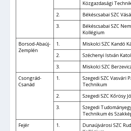
Közgazdasági Techni
2.
Békéscsabai SZC Vásá
3.
Békéscsabai SZC Nem
Kollégium
Borsod-Abaúj-
1.
Miskolci SZC Kandó K
Zemplén
2.
Széchenyi István Kat
3.
Miskolci SZC Berzevi
Csongrád-
1.
Szegedi SZC Vasvári P
Csanád
Technikum
2.
Szegedi SZC Kőrösy J
3.
Szegedi Tudományeg
Technikum és Szakkép
Fejér
1.
Dunaújvárosi SZC Ru