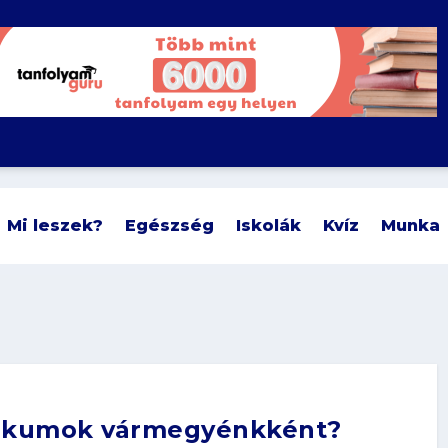
Mi leszek?
Egészség
Iskolák
Kvíz
Munka
nikumok vármegyénkként?