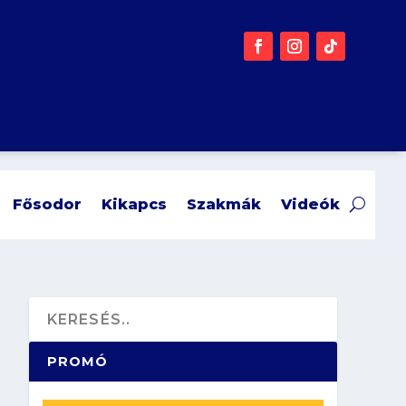
Fősodor
Kikapcs
Szakmák
Videók
PROMÓ