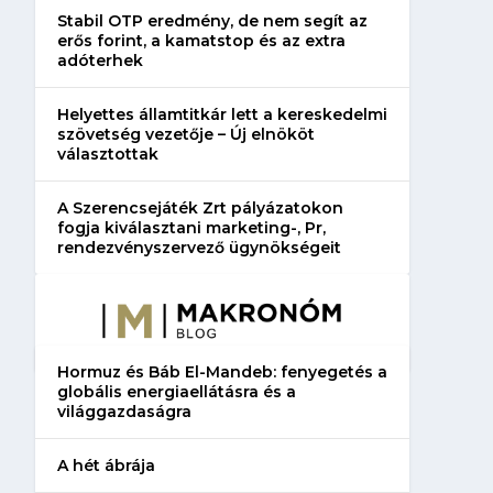
Stabil OTP eredmény, de nem segít az
erős forint, a kamatstop és az extra
adóterhek
Helyettes államtitkár lett a kereskedelmi
szövetség vezetője – Új elnököt
választottak
A Szerencsejáték Zrt pályázatokon
fogja kiválasztani marketing-, Pr,
rendezvényszervező ügynökségeit
Hormuz és Báb El-Mandeb: fenyegetés a
globális energiaellátásra és a
világgazdaságra
A hét ábrája