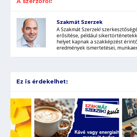
A szerzőről:
Szakmát Szerzek
A Szakmát Szerzek! szerkesztőségé
erősítése, például sikertörténete
helyet kapnak a szakképzést érintő 
eredmények ismertetései, munkaer
Ez is érdekelhet: