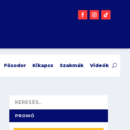
Fősodor
Kikapcs
Szakmák
Videók
PROMÓ