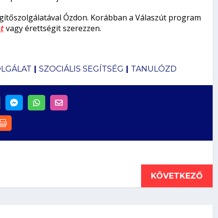
segítőszolgálatával Ózdon. Korábban a Válaszút program
t
vagy érettségit szerezzen.
LGÁLAT
|
SZOCIÁLIS SEGÍTSÉG
|
TANULÓZD
KÖVETKEZŐ