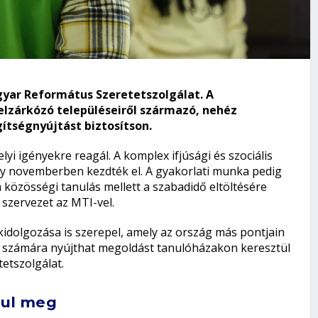
gyar Református Szeretetszolgálat. A
felzárkózó településeiről származó, nehéz
gítségnyújtást biztosítson.
yi igényekre reagál. A komplex ifjúsági és szociális
y novemberben kezdték el. A gyakorlati munka pedig
a közösségi tanulás mellett a szabadidő eltöltésére
 szervezet az MTI-vel.
kidolgozása is szerepel, amely az ország más pontjain
 számára nyújthat megoldást tanulóházakon keresztül
etszolgálat.
sul meg