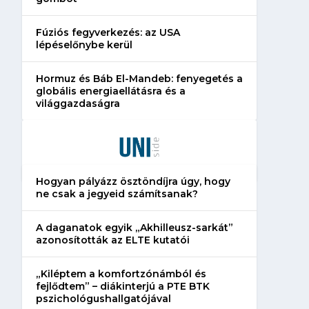
Fúziós fegyverkezés: az USA
lépéselőnybe kerül
Hormuz és Báb El-Mandeb: fenyegetés a
globális energiaellátásra és a
világgazdaságra
Hogyan pályázz ösztöndíjra úgy, hogy
ne csak a jegyeid számítsanak?
A daganatok egyik „Akhilleusz-sarkát”
azonosították az ELTE kutatói
„Kiléptem a komfortzónámból és
fejlődtem” – diákinterjú a PTE BTK
pszichológushallgatójával