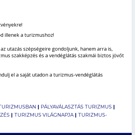
zvényekre!
d illenek a turizmushoz!
 az utazás szépségeire gondoljunk, hanem arra is,
rizmus szakképzés és a vendéglátás szakmái biztos jövőt
indulj el a saját utadon a turizmus-vendéglátás
 TURIZMUSBAN
|
PÁLYAVÁLASZTÁS TURIZMUS
|
ZÉS
|
TURIZMUS VILÁGNAPJA
|
TURIZMUS-