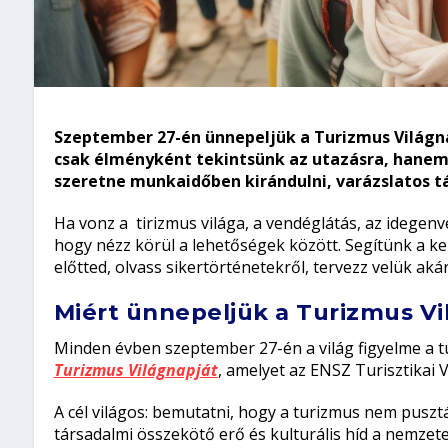
Szeptember 27-én ünnepeljük a Turizmus Világna
csak élményként tekintsünk az utazásra, hanem 
szeretne munkaidőben kirándulni, varázslatos 
Ha vonz a tirizmus világa, a vendéglátás, az idegenve
hogy nézz körül a lehetőségek között. Segítünk a k
előtted, olvass sikertörténetekről, tervezz velük akár 
Miért ünnepeljük a Turizmus Vi
Minden évben szeptember 27-én a világ figyelme a tu
Turizmus Világnapját
, amelyet az ENSZ Turisztikai 
A cél világos: bemutatni, hogy a turizmus nem pusz
társadalmi összekötő erő és kulturális híd a nemzete