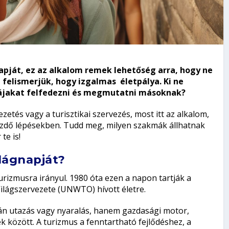
pját, ez az alkalom remek lehetőség arra, hogy ne
felismerjük, hogy izgalmas életpálya. Ki ne
tájakat felfedezni és megmutatni másoknak?
zetés vagy a turisztikai szervezés, most itt az alkalom,
ezdő lépésekben. Tudd meg, milyen szakmák állhatnak
te is!
lágnapját?
rizmusra irányul. 1980 óta ezen a napon tartják a
Világszervezete (UNWTO) hívott életre.
tán utazás vagy nyaralás, hanem gazdasági motor,
k között. A turizmus a fenntartható fejlődéshez, a