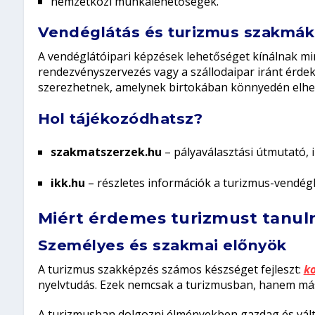
nemzetközi munkalehetőségek.
Vendéglátás és turizmus szakmák
A vendéglátóipari képzések lehetőséget kínálnak mi
rendezvényszervezés vagy a szállodaipar iránt érdek
szerezhetnek, amelynek birtokában könnyedén elhel
Hol tájékozódhatsz?
szakmatszerzek.hu
– pályaválasztási útmutató, 
ikk.hu
– részletes információk a turizmus-vendégl
Miért érdemes turizmust tanul
Személyes és szakmai előnyök
A turizmus szakképzés számos készséget fejleszt:
k
nyelvtudás. Ezek nemcsak a turizmusban, hanem más 
A turizmusban dolgozni élményekben gazdag és vált