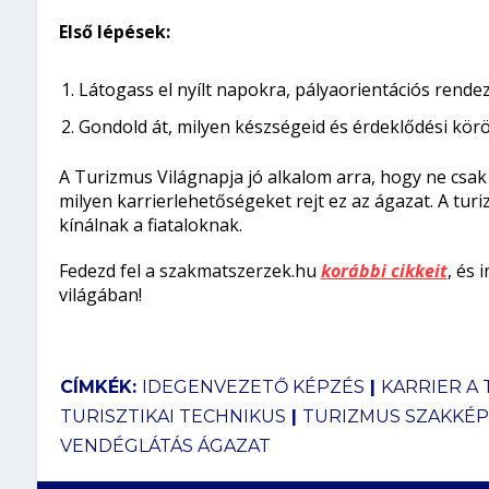
Első lépések:
Látogass el nyílt napokra, pályaorientációs rende
Gondold át, milyen készségeid és érdeklődési körö
A Turizmus Világnapja jó alkalom arra, hogy ne csak
milyen karrierlehetőségeket rejt ez az ágazat. A tu
kínálnak a fiataloknak.
Fedezd fel a szakmatszerzek.hu
korábbi cikkeit
, és 
világában!
CÍMKÉK:
IDEGENVEZETŐ KÉPZÉS
|
KARRIER A
TURISZTIKAI TECHNIKUS
|
TURIZMUS SZAKKÉP
VENDÉGLÁTÁS ÁGAZAT