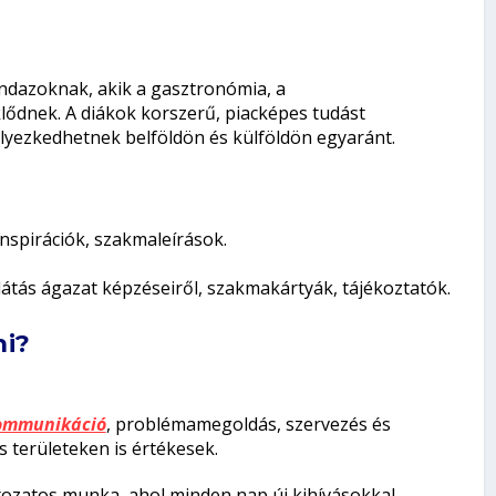
ndazoknak, akik a gasztronómia, a
lődnek. A diákok korszerű, piacképes tudást
yezkedhetnek belföldön és külföldön egyaránt.
inspirációk, szakmaleírások.
átás ágazat képzéseiről, szakmakártyák, tájékoztatók.
ni?
ommunikáció
, problémamegoldás, szervezés és
területeken is értékesek.
ozatos munka, ahol minden nap új kihívásokkal