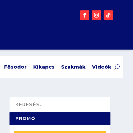
Fősodor
Kikapcs
Szakmák
Videók
PROMÓ