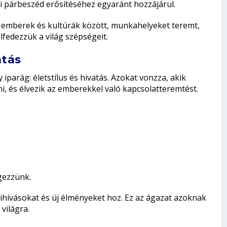
 párbeszéd erősítéséhez egyaránt hozzájárul.
t emberek és kultúrák között, munkahelyeket teremt,
lfedezzük a világ szépségeit.
atás
iparág: életstílus és hivatás. Azokat vonzza, akik
i, és élvezik az emberekkel való kapcsolatteremtést.
gezzünk.
hívásokat és új élményeket hoz. Ez az ágazat azoknak
 világra.