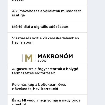
A klímaváltozás a vállalatok működését
is átírja
Mérföldkő a digitális adózásban
Visszaesés volt a kiskereskedelemben
havi alapon
Augusztusra elfogyasztottuk a bolygó
természetes erőforrásait
Felemás kép a boltokban: éves
növekedés, havi korrekció
És az MI végül megnyomja a nagy piros
gombot