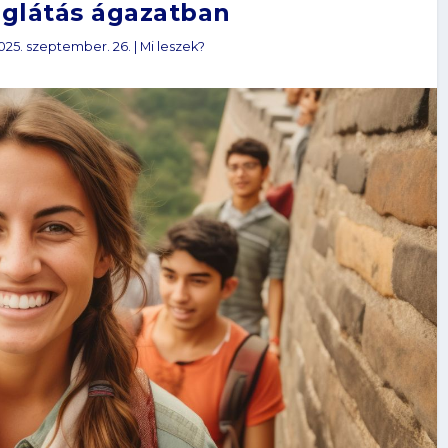
glátás ágazatban
025. szeptember. 26.
|
Mi leszek?