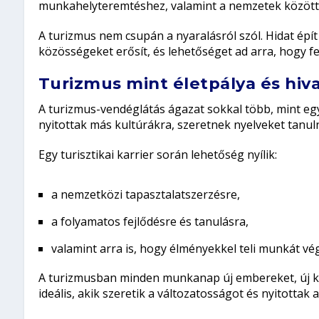
munkahelyteremtéshez, valamint a nemzetek közötti
A turizmus nem csupán a nyaralásról szól. Hidat épí
közösségeket erősít, és lehetőséget ad arra, hogy fe
Turizmus mint életpálya és hiv
A turizmus-vendéglátás ágazat sokkal több, mint egy 
nyitottak más kultúrákra, szeretnek nyelveket tanuln
Egy turisztikai karrier során lehetőség nyílik:
a nemzetközi tapasztalatszerzésre,
a folyamatos fejlődésre és tanulásra,
valamint arra is, hogy élményekkel teli munkát vé
A turizmusban minden munkanap új embereket, új ki
ideális, akik szeretik a változatosságot és nyitottak a