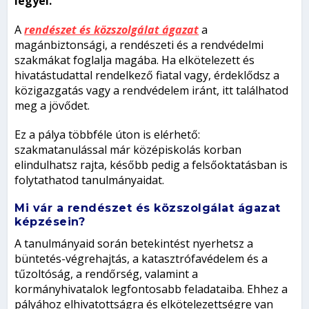
legyél.
A
rendészet és közszolgálat ágazat
a
magánbiztonsági, a rendészeti és a rendvédelmi
szakmákat foglalja magába. Ha elkötelezett és
hivatástudattal rendelkező fiatal vagy, érdeklődsz a
közigazgatás vagy a rendvédelem iránt, itt találhatod
meg a jövődet.
Ez a pálya többféle úton is elérhető:
szakmatanulással már középiskolás korban
elindulhatsz rajta, később pedig a felsőoktatásban is
folytathatod tanulmányaidat.
Mi vár a rendészet és közszolgálat ágazat
képzésein?
A tanulmányaid során betekintést nyerhetsz a
büntetés-végrehajtás, a katasztrófavédelem és a
tűzoltóság, a rendőrség, valamint a
kormányhivatalok legfontosabb feladataiba. Ehhez a
pályához elhivatottságra és elkötelezettségre van