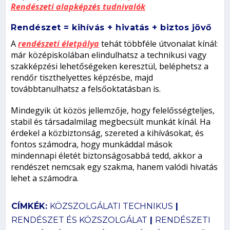
Rendészeti alapképzés tudnivalók
Rendészet = kihívás + hivatás + biztos jövő
A
rendészeti életpálya
tehát többféle útvonalat kínál:
már középiskolában elindulhatsz a technikusi vagy
szakképzési lehetőségeken keresztül, beléphetsz a
rendőr tiszthelyettes képzésbe, majd
továbbtanulhatsz a felsőoktatásban is.
Mindegyik út közös jellemzője, hogy felelősségteljes,
stabil és társadalmilag megbecsült munkát kínál. Ha
érdekel a közbiztonság, szereted a kihívásokat, és
fontos számodra, hogy munkáddal mások
mindennapi életét biztonságosabbá tedd, akkor a
rendészet nemcsak egy szakma, hanem valódi hivatás
lehet a számodra.
CÍMKÉK:
KÖZSZOLGÁLATI TECHNIKUS
|
RENDÉSZET ÉS KÖZSZOLGÁLAT
|
RENDÉSZETI