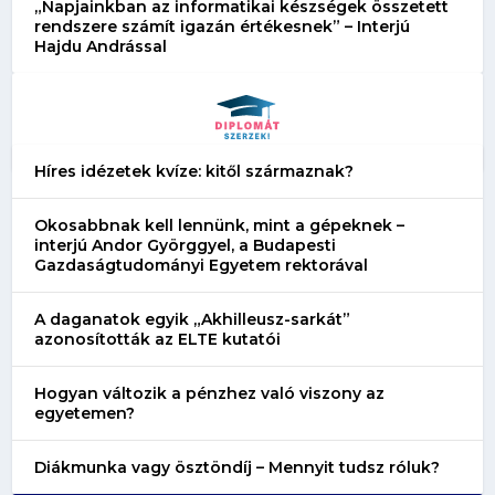
„Napjainkban az informatikai készségek összetett
rendszere számít igazán értékesnek” – Interjú
Hajdu Andrással
Híres idézetek kvíze: kitől származnak?
Okosabbnak kell lennünk, mint a gépeknek –
interjú Andor Györggyel, a Budapesti
Gazdaságtudományi Egyetem rektorával
A daganatok egyik „Akhilleusz-sarkát”
azonosították az ELTE kutatói
Hogyan változik a pénzhez való viszony az
egyetemen?
Diákmunka vagy ösztöndíj – Mennyit tudsz róluk?