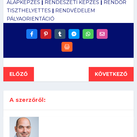
ALAPKÉPZÉS
|
RENDÉSZETI KÉPZÉS
|
RENDŐR
TISZTHELYETTES
|
RENDVÉDELEM
PÁLYAORIENTÁCIÓ
ELŐZŐ
KÖVETKEZŐ
A szerzőről: