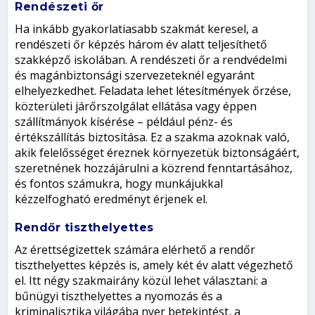
Rendészeti őr
Ha inkább gyakorlatiasabb szakmát keresel, a
rendészeti őr képzés három év alatt teljesíthető
szakképző iskolában. A rendészeti őr a rendvédelmi
és magánbiztonsági szervezeteknél egyaránt
elhelyezkedhet. Feladata lehet létesítmények őrzése,
közterületi járőrszolgálat ellátása vagy éppen
szállítmányok kísérése – például pénz- és
értékszállítás biztosítása. Ez a szakma azoknak való,
akik felelősséget éreznek környezetük biztonságáért,
szeretnének hozzájárulni a közrend fenntartásához,
és fontos számukra, hogy munkájukkal
kézzelfogható eredményt érjenek el.
Rendőr tiszthelyettes
Az érettségizettek számára elérhető a rendőr
tiszthelyettes képzés is, amely két év alatt végezhető
el. Itt négy szakmairány közül lehet választani: a
bűnügyi tiszthelyettes a nyomozás és a
kriminalisztika világába nyer betekintést, a