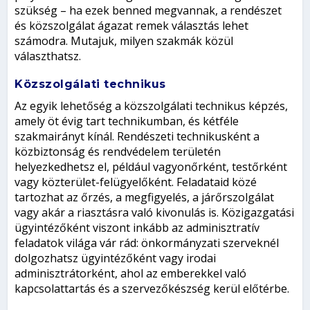
szükség – ha ezek benned megvannak, a rendészet
és közszolgálat ágazat remek választás lehet
számodra. Mutajuk, milyen szakmák közül
választhatsz.
Közszolgálati technikus
Az egyik lehetőség a közszolgálati technikus képzés,
amely öt évig tart technikumban, és kétféle
szakmairányt kínál. Rendészeti technikusként a
közbiztonság és rendvédelem területén
helyezkedhetsz el, például vagyonőrként, testőrként
vagy közterület-felügyelőként. Feladataid közé
tartozhat az őrzés, a megfigyelés, a járőrszolgálat
vagy akár a riasztásra való kivonulás is. Közigazgatási
ügyintézőként viszont inkább az adminisztratív
feladatok világa vár rád: önkormányzati szerveknél
dolgozhatsz ügyintézőként vagy irodai
adminisztrátorként, ahol az emberekkel való
kapcsolattartás és a szervezőkészség kerül előtérbe.