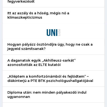
fegyverkezését
Itt az aszály és a hőség, mégis nő a
klímaszkepticizmus
Hogyan pályázz ösztöndíjra úgy, hogy ne csak a
jegyeid számítsanak?
A daganatok egyik „Akhilleusz-sarkát”
azonosították az ELTE kutatói
„Kiléptem a komfortzónámból és fejlődtem” –
diákinterjú a PTE BTK pszichológushallgatójával
Diploma után: nem minden pályakezdő indul
ugyanonnan