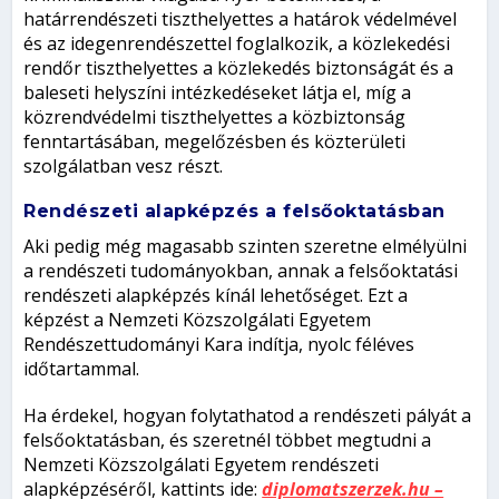
határrendészeti tiszthelyettes a határok védelmével
és az idegenrendészettel foglalkozik, a közlekedési
rendőr tiszthelyettes a közlekedés biztonságát és a
baleseti helyszíni intézkedéseket látja el, míg a
közrendvédelmi tiszthelyettes a közbiztonság
fenntartásában, megelőzésben és közterületi
szolgálatban vesz részt.
Rendészeti alapképzés a felsőoktatásban
Aki pedig még magasabb szinten szeretne elmélyülni
a rendészeti tudományokban, annak a felsőoktatási
rendészeti alapképzés kínál lehetőséget. Ezt a
képzést a Nemzeti Közszolgálati Egyetem
Rendészettudományi Kara indítja, nyolc féléves
időtartammal.
Ha érdekel, hogyan folytathatod a rendészeti pályát a
felsőoktatásban, és szeretnél többet megtudni a
Nemzeti Közszolgálati Egyetem rendészeti
alapképzéséről, kattints ide:
diplomatszerzek.hu –