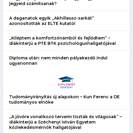
jegyeid számítsanak?
A daganatok egyik „Akhilleusz-sarkát”
azonosították az ELTE kutatói
„Kiléptem a komfortzónámból és fejlődtem” –
diákinterjú a PTE BTK pszichológushallgatójával
Diploma után: nem minden pályakezdő indul
ugyanonnan
Tudományirányítás új alapokon – Kun Ferenc a DE
tudományos elnöke
„A jövőre vonatkozó terveim tiszták és világosak” –
diákinterjú a Széchenyi István Egyetem
közlekedésmérnök hallgatójával