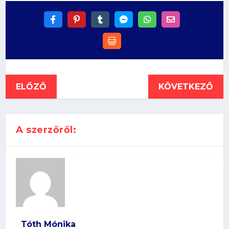
ELŐZŐ
KÖVETKEZŐ
A szerzőről:
Tóth Mónika