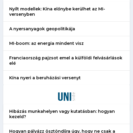
Nyílt modellek: Kína előnybe kerülhet az MI-
versenyben
A nyersanyagok geopolitikája
MI-boom: az energia mindent visz
Franciaország pajzsot emel a külföldi felvásárlások
elé
Kína nyeri a beruházási versenyt
Hibázás munkahelyen vagy kutatásban: hogyan
kezeld?
Hogyan pályázz ösztöndíjra úgy, hogy ne csak a