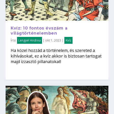
Kvíz: 10 fontos évszám a
világtörténelemben
Írta:
Lengyel Andrea
|
okt 1, 2023
|
Kvíz
Ha közel hozzád a történelem, és szereted a
kihívásokat, ez a kvíz akkor is biztosan tartogat
majd izzasztó pillanatokat!