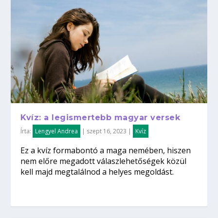
Kvíz: a legismertebb magyar versek
Írta:
Lengyel Andrea
|
szept 16, 2023
|
Kvíz
Ez a kvíz formabontó a maga nemében, hiszen
nem előre megadott válaszlehetőségek közül
kell majd megtalálnod a helyes megoldást.