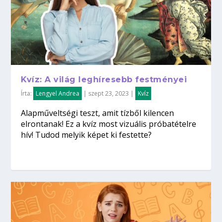
Kvíz: A világ leghíresebb festményei
Írta:
Lengyel Andrea
|
szept 23, 2023
|
Kvíz
Alapműveltségi teszt, amit tízből kilencen
elrontanak! Ez a kvíz most vizuális próbatételre
hív! Tudod melyik képet ki festette?