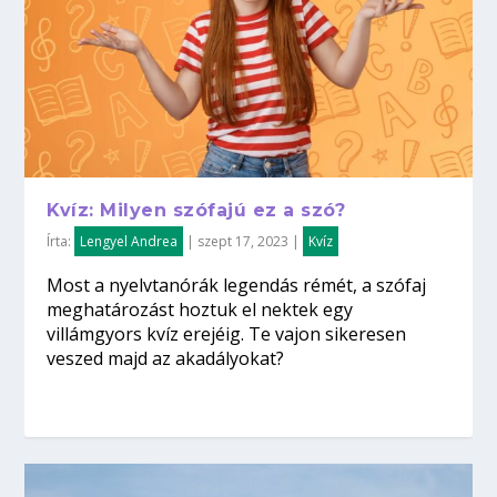
Kvíz: Milyen szófajú ez a szó?
Írta:
Lengyel Andrea
|
szept 17, 2023
|
Kvíz
Most a nyelvtanórák legendás rémét, a szófaj
meghatározást hoztuk el nektek egy
villámgyors kvíz erejéig. Te vajon sikeresen
veszed majd az akadályokat?