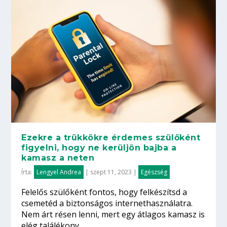
Ezekre a trükkökre érdemes szülőként
figyelni, hogy ne kerüljön bajba a
kamasz a neten
Írta:
Lengyel Andrea
|
szept 11, 2023
|
Egészség
Felelős szülőként fontos, hogy felkészítsd a
csemetéd a biztonságos internethasználatra.
Nem árt résen lenni, mert egy átlagos kamasz is
elég találékony.