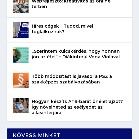
Webfejlesztő: kreativitás az online
térben
Híres cégek – Tudod, mivel
foglalkoznak?
„Szerintem kulcskérdés, hogy honnan
jön az étel” – Diákinterjú Vona Violával
Több módosítást is javasol a PSZ a
szakképzés szabályozásában
Hogyan készíts ATS-barát önéletrajzot?
Így növelheted az esélyedet az
állásinterjúra
KÖVESS MINKET