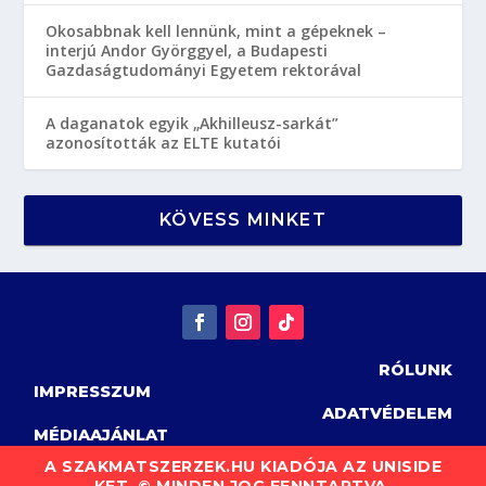
Okosabbnak kell lennünk, mint a gépeknek –
interjú Andor Györggyel, a Budapesti
Gazdaságtudományi Egyetem rektorával
A daganatok egyik „Akhilleusz-sarkát”
azonosították az ELTE kutatói
KÖVESS MINKET
RÓLUNK
IMPRESSZUM
ADATVÉDELEM
MÉDIAAJÁNLAT
A SZAKMATSZERZEK.HU KIADÓJA AZ UNISIDE