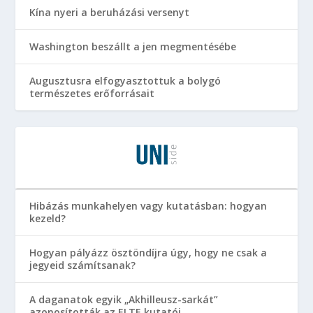
Kína nyeri a beruházási versenyt
Washington beszállt a jen megmentésébe
Augusztusra elfogyasztottuk a bolygó
természetes erőforrásait
Hibázás munkahelyen vagy kutatásban: hogyan
kezeld?
Hogyan pályázz ösztöndíjra úgy, hogy ne csak a
jegyeid számítsanak?
A daganatok egyik „Akhilleusz-sarkát”
azonosították az ELTE kutatói