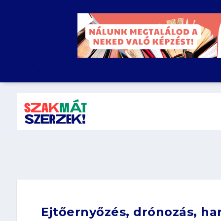
.
Ejtőernyőzés, drónozás, ha