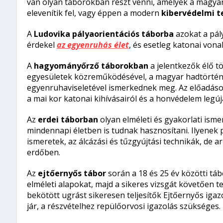
van olyan táborokban részt venni, amelyek a magy
elevenítik fel, vagy éppen a modern
kibervédelmi t
A
Ludovika pályaorientációs táborba
azokat a pály
érdekel
az egyenruhás élet
, és esetleg katonai vona
A
hagyományőrző táborokban
a jelentkezők élő 
egyesületek közreműködésével, a magyar hadtörténe
egyenruhaviseletével ismerkednek meg. Az előadáso
a mai kor katonai kihívásairól és a honvédelem legúj
Az
erdei táborban
olyan elméleti és gyakorlati ism
mindennapi életben is tudnak hasznosítani. Ilyenek 
ismeretek, az álcázási és tűzgyújtási technikák, de a
erdőben.
Az
ejtőernyős tábor
során a 18 és 25 év közötti tá
elméleti alapokat, majd a sikeres vizsgát követően t
bekötött ugrást sikeresen teljesítők Ejtőernyős igazo
jár, a részvételhez repülőorvosi igazolás szükséges.