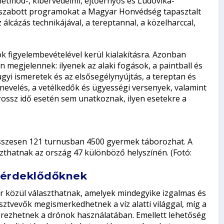
etmód-, kibervédelmi, ejtőernyős és Ludovika-
a szabott programokat a Magyar Honvédség tapasztalt
lcázás technikájával, a tereptannal, a közelharccal,
k figyelembevételével kerül kialakításra. Azonban
egjelennek: ilyenek az alaki fogások, a paintball és
ügyi ismeretek és az elsősegélynyújtás, a tereptan és
stnevelés, a vetélkedők és ügyességi versenyek, valamint
ossz idő esetén sem unatkoznak, ilyen esetekre a
szesen 121 turnusban 4500 gyermek táborozhat. A
thatnak az ország 47 különböző helyszínén. (Fotó:
t érdeklődőknek
r közül választhatnak, amelyek mindegyike izgalmas és
sztvevők megismerkedhetnek a víz alatti világgal, míg a
erezhetnek a drónok használatában. Emellett lehetőség