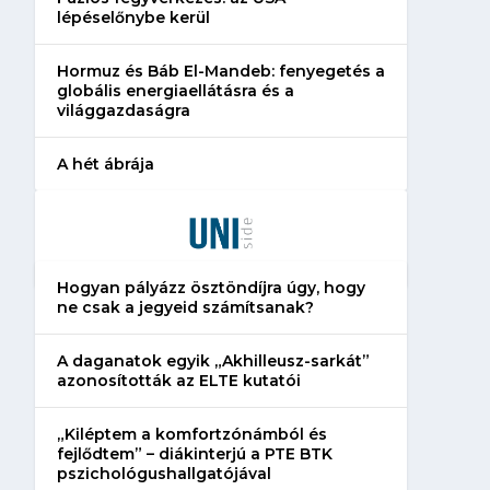
lépéselőnybe kerül
Hormuz és Báb El-Mandeb: fenyegetés a
globális energiaellátásra és a
világgazdaságra
A hét ábrája
Hogyan pályázz ösztöndíjra úgy, hogy
ne csak a jegyeid számítsanak?
A daganatok egyik „Akhilleusz-sarkát”
azonosították az ELTE kutatói
„Kiléptem a komfortzónámból és
fejlődtem” – diákinterjú a PTE BTK
pszichológushallgatójával