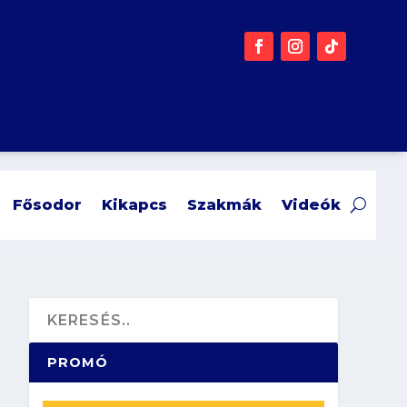
Fősodor
Kikapcs
Szakmák
Videók
PROMÓ