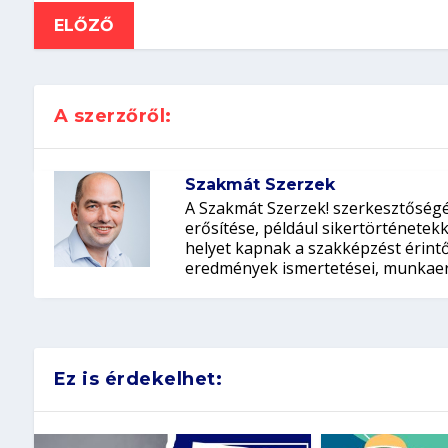
ELŐZŐ
A szerzőről:
Szakmát Szerzek
A Szakmát Szerzek! szerkesztőségé
erősítése, például sikertörténete
helyet kapnak a szakképzést érintő 
eredmények ismertetései, munkaer
Ez is érdekelhet: