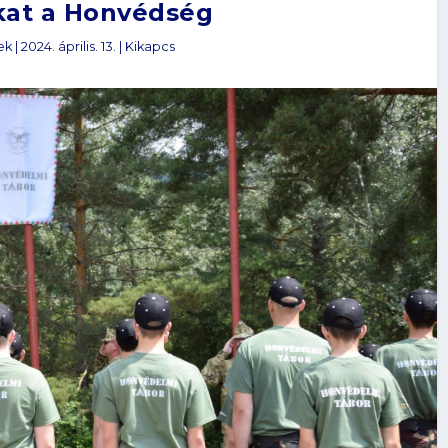
okat a Honvédség
ek
|
2024. április. 13.
|
Kikapcs