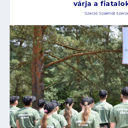
várja a fiatal
Szerző:
Szakmát Szerz