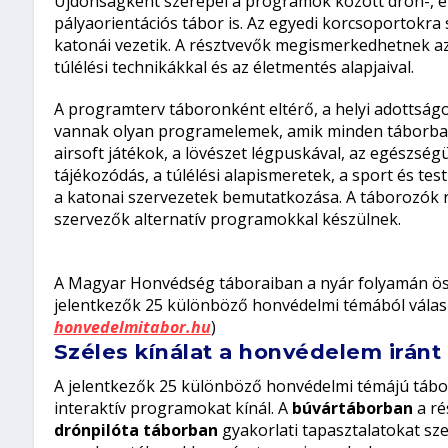
Újdonságként szerepel a programok között drón-, él
pályaorientációs tábor is. Az egyedi korcsoportokr
katonái vezetik. A résztvevők megismerkedhetnek az á
túlélési technikákkal és az életmentés alapjaival.
A programterv táboronként eltérő, a helyi adottságo
vannak olyan programelemek, amik minden táborban m
airsoft játékok, a lövészet légpuskával, az egészség
tájékozódás, a túlélési alapismeretek, a sport és te
a katonai szervezetek bemutatkozása. A táborozók r
szervezők alternatív programokkal készülnek.
A Magyar Honvédség táboraiban a nyár folyamán ös
jelentkezők 25 különböző honvédelmi témából válasz
honvedelmitabor.hu
)
Széles kínálat a honvédelem irán
A jelentkezők 25 különböző honvédelmi témájú tábo
interaktív programokat kínál. A
búvártáborban
a ré
drónpilóta táborban
gyakorlati tapasztalatokat sz