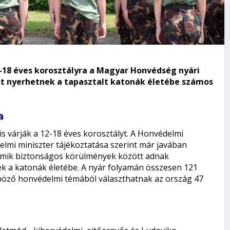
2-18 éves korosztályra a Magyar Honvédség nyári
st nyerhetnek a tapasztalt katonák életébe számos
a
s várják a 12-18 éves korosztályt. A Honvédelmi
elmi miniszter tájékoztatása szerint már javában
 amik biztonságos körülmények között adnak
ek a katonák életébe. A nyár folyamán összesen 121
böző honvédelmi témából választhatnak az ország 47