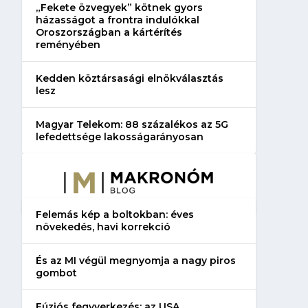
„Fekete özvegyek” kötnek gyors
házasságot a frontra indulókkal
Oroszországban a kártérítés
reményében
Kedden köztársasági elnökválasztás
lesz
Magyar Telekom: 88 százalékos az 5G
lefedettsége lakosságarányosan
Felemás kép a boltokban: éves
növekedés, havi korrekció
És az MI végül megnyomja a nagy piros
gombot
Fúziós fegyverkezés: az USA