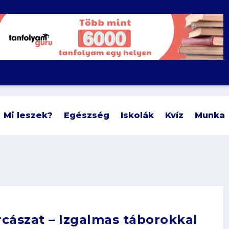
Mi leszek?
Egészség
Iskolák
Kvíz
Munka
rcászat – Izgalmas táborokkal