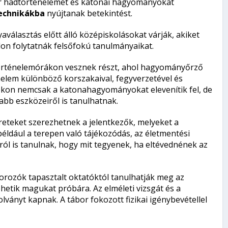
ar hadtörténelemet és katonai hagyományokat
echnikákba
nyújtanak betekintést.
aválasztás előtt álló középiskolásokat várják, akiket
lon folytatnák felsőfokú tanulmányaikat.
történelemórákon vesznek részt, ahol hagyományőrző
lem különböző korszakaival, fegyverzetével és
kon nemcsak a katonahagyományokat elevenítik fel, de
abb eszközeiről is tanulhatnak.
ereteket szerezhetnek a jelentkezők, melyeket a
például a terepen való tájékozódás, az életmentési
rról is tanulnak, hogy mit tegyenek, ha eltévednének az
borozók tapasztalt oktatóktól tanulhatják meg az
ehetik magukat próbára. Az elméleti vizsgát és a
lványt kapnak. A tábor fokozott fizikai igénybevétellel