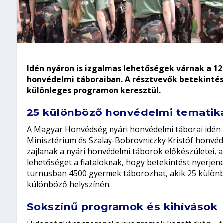
Idén nyáron is izgalmas lehetőségek várnak a 1
honvédelmi táboraiban. A résztvevők betekinté
különleges programon keresztül.
25 különböző honvédelmi tematik
A Magyar Honvédség nyári honvédelmi táborai idén i
Minisztérium és Szalay-Bobrovniczky Kristóf honvéd
zajlanak a nyári honvédelmi táborok előkészületei,
lehetőséget a fiataloknak, hogy betekintést nyerjen
turnusban 4500 gyermek táborozhat, akik 25 külön
különböző helyszínén.
Sokszínű programok és kihívások