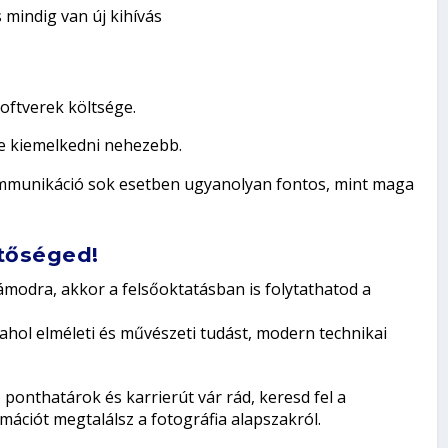
 mindig van új kihívás
oftverek költsége.
de kiemelkedni nehezebb.
mmunikáció sok esetben ugyanolyan fontos, mint maga
etőséged!
modra, akkor a felsőoktatásban is folytathatod a
hol elméleti és művészeti tudást, modern technikai
ponthatárok és karrierút vár rád, keresd fel a
mációt megtalálsz a fotográfia alapszakról.