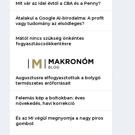
Mit vár az idei évtől a CBA és a Penny?
Átalakul a Google AI-birodalma: A profit
vagy tudomány az elsődleges?
Mától nincs szükség önkéntes
fogyasztáscsökkentésre
Augusztusra elfogyasztottuk a bolygó
természetes erőforrásait
Felemás kép a boltokban: éves
növekedés, havi korrekció
És az MI végül megnyomja a nagy piros
gombot