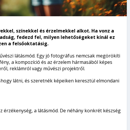
yekkel, színekkel és érzelmekkel alkot. Ha vonz a
badság, fedezd fel, milyen lehetőségeket kínál ez
en a felsőoktatásig.
űvészi látásmód. Egy jó fotográfus nemcsak megörökíti
 fény, a kompozíció és az érzelem hármasából képes
ről, reklámról vagy művészi projektről.
hogy látni, és szeretnék képeiken keresztül elmondani
z érzékenység, a látásmód. De néhány konkrét készség