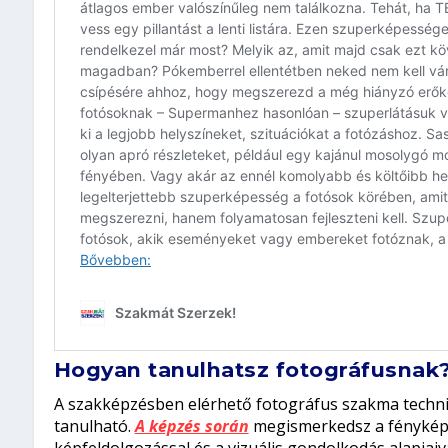
Hogyan tanulhatsz fotográfusnak
A szakképzésben elérhető fotográfus szakma techni
tanulható.
A képzés során
megismerkedsz a fényképezé
képfeldolgozással és a vizuális gondolkodás alapjaiva