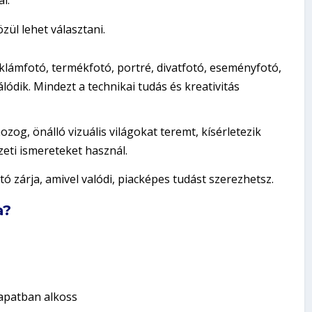
zül lehet választani.
klámfotó, termékfotó, portré, divatfotó, eseményfotó,
álódik. Mindezt a technikai tudás és kreativitás
ozog, önálló vizuális világokat teremt, kísérletezik
zeti ismereteket használ.
 zárja, amivel valódi, piacképes tudást szerezhetsz.
a?
sapatban alkoss