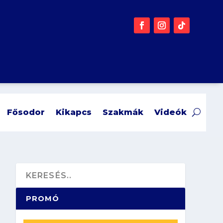
Fősodor
Kikapcs
Szakmák
Videók
PROMÓ