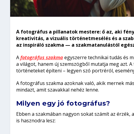
A fotográfus a pillanatok mestere: ő az, aki fén
kreativitás, a vizuális történetmesélés és a sza
az inspiráló szakma — a szakmatanulástól egész
A
fotográfus szakma
egyszerre technikai tudás és m
a világot, hanem új szemszögből mutatja meg azt. A
történeteket építeni – legyen szó portréról, esemény
A fotográfus szakma azoknak való, akik mernek más
mindazt, amit szavakkal nehéz lenne.
Milyen egy jó fotográfus?
Ebben a szakmában nagyon sokat számít az érzék, a
is hasznodra lesz: