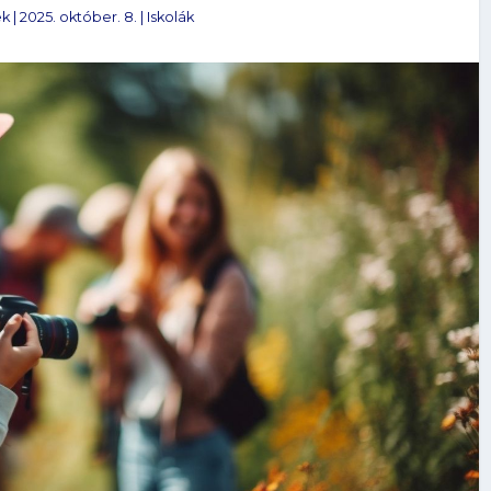
ek
|
2025. október. 8.
|
Iskolák