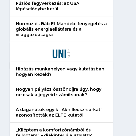
Fúziós fegyverkezés: az USA
lépéselőnybe kerül
Hormuz és Báb El-Mandeb: fenyegetés a
globális energiaellátásra és a
világgazdaságra
Hibázás munkahelyen vagy kutatásban:
hogyan kezeld?
Hogyan pályázz ösztöndíjra úgy, hogy
ne csak a jegyeid számítsanak?
A daganatok egyik „Akhilleusz-sarkát”
azonosították az ELTE kutatói
„Kiléptem a komfortzónámból és
fejlődtem” – diákinterjú a PTE BTK