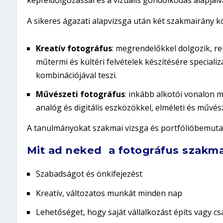
A sikeres ágazati alapvizsga után két szakmairány kö
Kreatív fotográfus
: megrendelőkkel dolgozik, re
műtermi és kültéri felvételek készítésére specializ
kombinációjával teszi.
Művészeti fotográfus
: inkább alkotói vonalon m
analóg és digitális eszközökkel, elméleti és művés
A tanulmányokat szakmai vizsga és portfólióbemutató
Mit ad neked a fotográfus szakm
Szabadságot és önkifejezést
Kreatív, változatos munkát minden nap
Lehetőséget, hogy saját vállalkozást építs vagy c