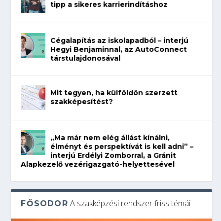
tipp a sikeres karrierindításhoz
Cégalapítás az iskolapadból – interjú
Hegyi Benjaminnal, az AutoConnect
társtulajdonosával
Mit tegyen, ha külföldön szerzett
szakképesítést?
„Ma már nem elég állást kínálni,
élményt és perspektívát is kell adni” –
interjú Erdélyi Zomborral, a Gránit
Alapkezelő vezérigazgató-helyettesével
A szakképzési rendszer friss témái
FŐSODOR