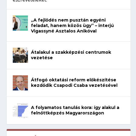
„A fejlődés nem pusztán egyéni
feladat, hanem közös ügy” – interjú
Vigassyné Asztalos Anikóval
Átalakul a szakképzési centrumok
vezetése
Átfogó oktatási reform előkészítése
kezdődik Csapodi Csaba vezetésével
A folyamatos tanulás kora: így alakul a
felnőttképzés Magyarországon