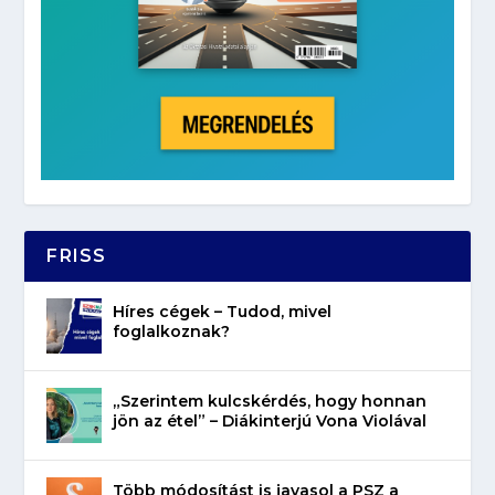
FRISS
Híres cégek – Tudod, mivel
foglalkoznak?
„Szerintem kulcskérdés, hogy honnan
jön az étel” – Diákinterjú Vona Violával
Több módosítást is javasol a PSZ a