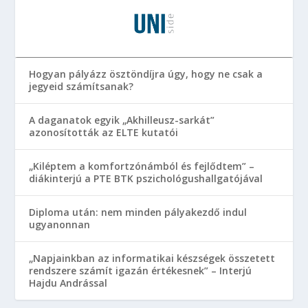
Hogyan pályázz ösztöndíjra úgy, hogy ne csak a
jegyeid számítsanak?
A daganatok egyik „Akhilleusz-sarkát”
azonosították az ELTE kutatói
„Kiléptem a komfortzónámból és fejlődtem” –
diákinterjú a PTE BTK pszichológushallgatójával
Diploma után: nem minden pályakezdő indul
ugyanonnan
„Napjainkban az informatikai készségek összetett
rendszere számít igazán értékesnek” – Interjú
Hajdu Andrással