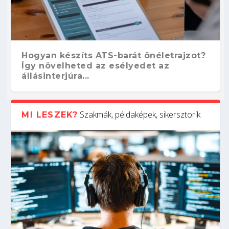
Hogyan készíts ATS-barát önéletrajzot?
Így növelheted az esélyedet az
állásinterjúra...
Szakmák, példaképek, sikersztorik
MI LESZEK?
Kitalálod, mire használják ezeket a
Nem sikerült az egyetemi felvételi?
Szoftverfejlesztő: verseny kódban –
Digitális detox – hogyan kapcsolódj ki