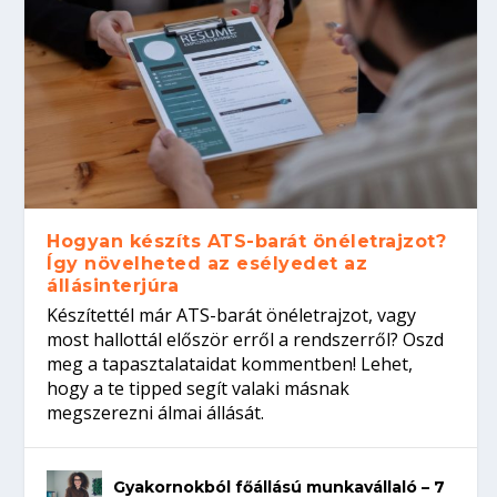
Hogyan készíts ATS-barát önéletrajzot?
Így növelheted az esélyedet az
állásinterjúra
Készítettél már ATS-barát önéletrajzot, vagy
most hallottál először erről a rendszerről? Oszd
meg a tapasztalataidat kommentben! Lehet,
hogy a te tipped segít valaki másnak
megszerezni álmai állását.
Gyakornokból főállású munkavállaló – 7