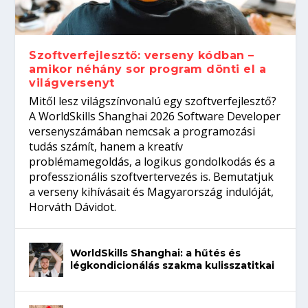
gépeket?
Tanulj szakmát!
amikor néhány sor program dönti el a
telefon nélkül?
világversenyt...
Szoftverfejlesztő: verseny kódban –
amikor néhány sor program dönti el a
világversenyt
Mitől lesz világszínvonalú egy szoftverfejlesztő?
A WorldSkills Shanghai 2026 Software Developer
versenyszámában nemcsak a programozási
tudás számít, hanem a kreatív
problémamegoldás, a logikus gondolkodás és a
professzionális szoftvertervezés is. Bemutatjuk
a verseny kihívásait és Magyarország indulóját,
Horváth Dávidot.
WorldSkills Shanghai: a hűtés és
légkondicionálás szakma kulisszatitkai