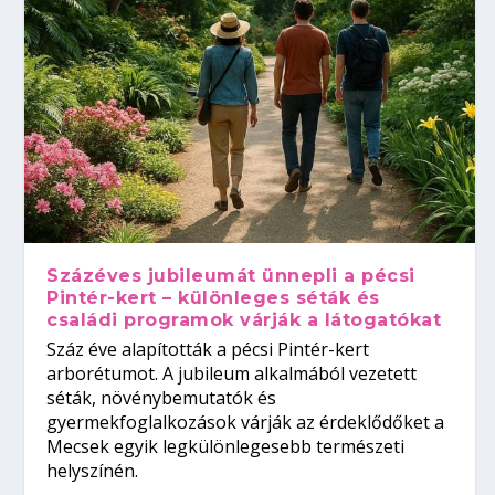
Százéves jubileumát ünnepli a pécsi
Pintér-kert – különleges séták és
családi programok várják a látogatókat
Száz éve alapították a pécsi Pintér-kert
arborétumot. A jubileum alkalmából vezetett
séták, növénybemutatók és
gyermekfoglalkozások várják az érdeklődőket a
Mecsek egyik legkülönlegesebb természeti
helyszínén.