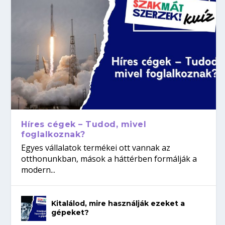
Híres cégek – Tudod, mivel
foglalkoznak?
Egyes vállalatok termékei ott vannak az
otthonunkban, mások a háttérben formálják a
modern...
Kitalálod, mire használják ezeket a
gépeket?