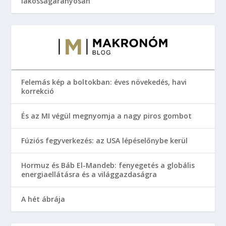
lakosságarányosan
Felemás kép a boltokban: éves növekedés, havi
korrekció
És az MI végül megnyomja a nagy piros gombot
Fúziós fegyverkezés: az USA lépéselőnybe kerül
Hormuz és Báb El-Mandeb: fenyegetés a globális
energiaellátásra és a világgazdaságra
A hét ábrája