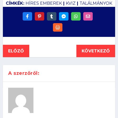
CÍMKÉK:
HÍRES EMBEREK
|
KVIZ
|
TALÁLMÁNYOK
ELŐZŐ
KÖVETKEZŐ
A szerzőről: