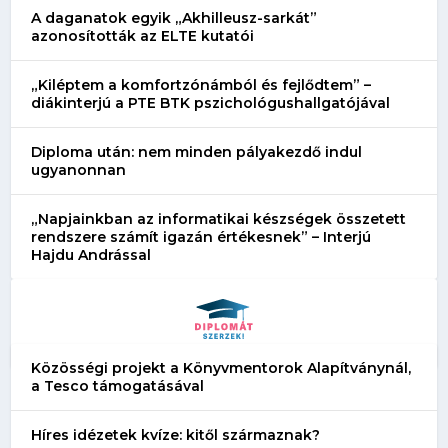
A daganatok egyik „Akhilleusz-sarkát”
azonosították az ELTE kutatói
„Kiléptem a komfortzónámból és fejlődtem” –
diákinterjú a PTE BTK pszichológushallgatójával
Diploma után: nem minden pályakezdő indul
ugyanonnan
„Napjainkban az informatikai készségek összetett
rendszere számít igazán értékesnek” – Interjú
Hajdu Andrással
Közösségi projekt a Könyvmentorok Alapítványnál,
a Tesco támogatásával
Híres idézetek kvíze: kitől származnak?