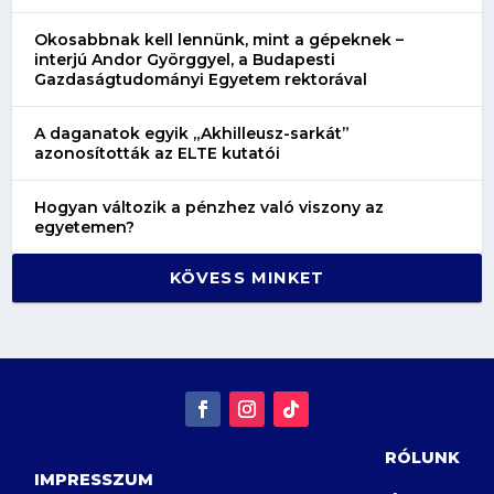
Okosabbnak kell lennünk, mint a gépeknek –
interjú Andor Györggyel, a Budapesti
Gazdaságtudományi Egyetem rektorával
A daganatok egyik „Akhilleusz-sarkát”
azonosították az ELTE kutatói
Hogyan változik a pénzhez való viszony az
egyetemen?
KÖVESS MINKET
RÓLUNK
IMPRESSZUM