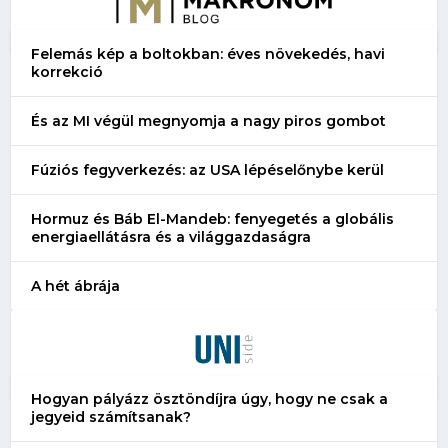
Felemás kép a boltokban: éves növekedés, havi
korrekció
És az MI végül megnyomja a nagy piros gombot
Fúziós fegyverkezés: az USA lépéselőnybe kerül
Hormuz és Báb El-Mandeb: fenyegetés a globális
energiaellátásra és a világgazdaságra
A hét ábrája
Hogyan pályázz ösztöndíjra úgy, hogy ne csak a
jegyeid számítsanak?