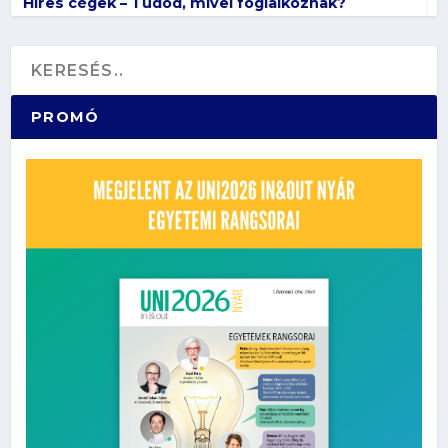
„Szerintem kulcskérdés, hogy honnan jön a
étel” – Diákinterjú Vona Violával
PROMÓ