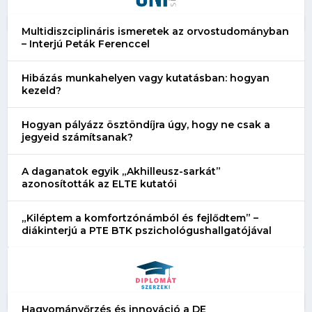
Multidiszciplináris ismeretek az orvostudományban
– Interjú Peták Ferenccel
Hibázás munkahelyen vagy kutatásban: hogyan
kezeld?
Hogyan pályázz ösztöndíjra úgy, hogy ne csak a
jegyeid számítsanak?
A daganatok egyik „Akhilleusz-sarkát”
azonosították az ELTE kutatói
„Kiléptem a komfortzónámból és fejlődtem” –
diákinterjú a PTE BTK pszichológushallgatójával
Hagyományőrzés és innováció a DE