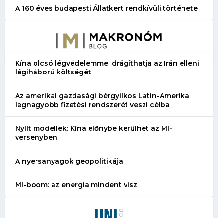
A 160 éves budapesti Állatkert rendkívüli története
Kína olcsó légvédelemmel drágíthatja az Irán elleni
légiháború költségét
Az amerikai gazdasági bérgyilkos Latin-Amerika
legnagyobb fizetési rendszerét veszi célba
Nyílt modellek: Kína előnybe kerülhet az MI-
versenyben
A nyersanyagok geopolitikája
MI-boom: az energia mindent visz