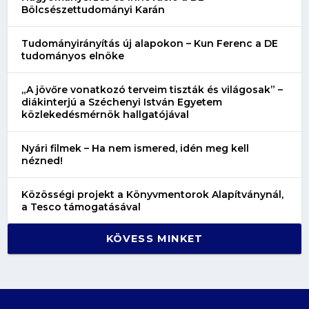
Bölcsészettudományi Karán
Tudományirányítás új alapokon – Kun Ferenc a DE
tudományos elnöke
„A jövőre vonatkozó terveim tiszták és világosak” –
diákinterjú a Széchenyi István Egyetem
közlekedésmérnök hallgatójával
Nyári filmek – Ha nem ismered, idén meg kell
nézned!
Közösségi projekt a Könyvmentorok Alapítványnál,
a Tesco támogatásával
KÖVESS MINKET