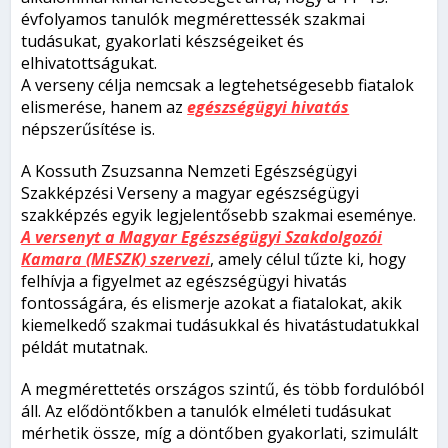
évfolyamos tanulók megmérettessék szakmai
tudásukat, gyakorlati készségeiket és
elhivatottságukat.
A verseny célja nemcsak a legtehetségesebb fiatalok
elismerése, hanem az
egészségügyi hivatás
népszerűsítése is.
A Kossuth Zsuzsanna Nemzeti Egészségügyi
Szakképzési Verseny a magyar egészségügyi
szakképzés egyik legjelentősebb szakmai eseménye.
A versenyt a Magyar Egészségügyi Szakdolgozói
Kamara (MESZK) szervezi
, amely célul tűzte ki, hogy
felhívja a figyelmet az egészségügyi hivatás
fontosságára, és elismerje azokat a fiatalokat, akik
kiemelkedő szakmai tudásukkal és hivatástudatukkal
példát mutatnak.
A megmérettetés országos szintű, és több fordulóból
áll. Az elődöntőkben a tanulók elméleti tudásukat
mérhetik össze, míg a döntőben gyakorlati, szimulált