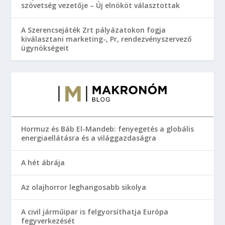
szövetség vezetője – Új elnököt választottak
A Szerencsejáték Zrt pályázatokon fogja
kiválasztani marketing-, Pr, rendezvényszervező
ügynökségeit
Hormuz és Báb El-Mandeb: fenyegetés a globális
energiaellátásra és a világgazdaságra
A hét ábrája
Az olajhorror leghangosabb sikolya
A civil járműipar is felgyorsíthatja Európa
fegyverkezését