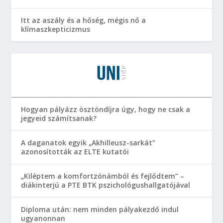
Itt az aszály és a hőség, mégis nő a
klímaszkepticizmus
Hogyan pályázz ösztöndíjra úgy, hogy ne csak a
jegyeid számítsanak?
A daganatok egyik „Akhilleusz-sarkát”
azonosították az ELTE kutatói
„Kiléptem a komfortzónámból és fejlődtem” –
diákinterjú a PTE BTK pszichológushallgatójával
Diploma után: nem minden pályakezdő indul
ugyanonnan