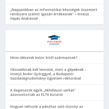
„Napjainkban az informatikai készségek összetett
rendszere számít igazán értékesnek” – Interjú
Hajdu Andrással
Híres idézetek kvíze: kitől származnak?
Okosabbnak kell lennünk, mint a gépeknek –
interjú Andor Györggyel, a Budapesti
Gazdaságtudományi Egyetem rektorával
A daganatok egyik „Akhilleusz-sarkát”
azonosították az ELTE kutatói
Hogyan változik a pénzhez való viszony az