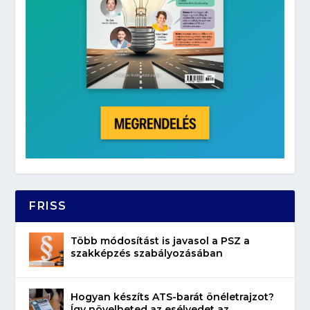
FRISS
Több módosítást is javasol a PSZ a
szakképzés szabályozásában
Hogyan készíts ATS-barát önéletrajzot?
Így növelheted az esélyedet az