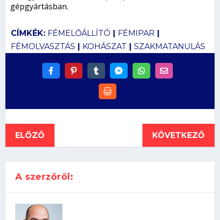
gépgyártásban.
CÍMKÉK:
FÉMELŐÁLLÍTÓ
|
FÉMIPAR
|
FÉMOLVASZTÁS
|
KOHÁSZAT
|
SZAKMATANULÁS
ELŐZŐ
KÖVETKEZŐ
A szerzőről: