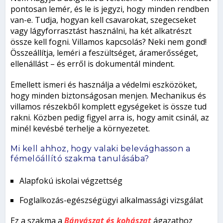
pontosan lemér, és le is jegyzi, hogy minden rendben
van-e. Tudja, hogyan kell csavarokat, szegecseket
vagy lágyforrasztást használni, ha két alkatrészt
össze kell fogni. Villamos kapcsolás? Neki nem gond!
Összeállítja, leméri a feszültséget, áramerősséget,
ellenállást – és erről is dokumentál mindent.
Emellett ismeri és használja a védelmi eszközöket,
hogy minden biztonságosan menjen. Mechanikus és
villamos részekből komplett egységeket is össze tud
rakni. Közben pedig figyel arra is, hogy amit csinál, az
minél kevésbé terhelje a környezetet.
Mi kell ahhoz, hogy valaki belevághasson a
fémelőállító szakma tanulásába?
Alapfokú iskolai végzettség
Foglalkozás-egészségügyi alkalmassági vizsgálat
Ez a szakma a
Bányászat és kohászat
ágazathoz