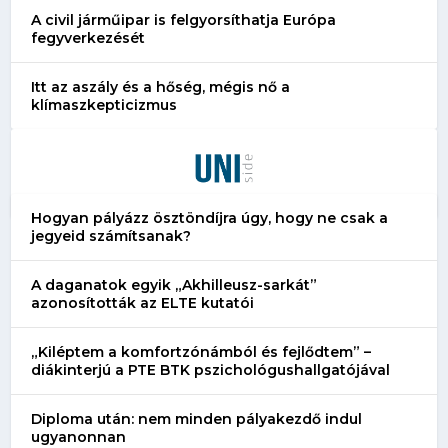
A civil járműipar is felgyorsíthatja Európa
fegyverkezését
Itt az aszály és a hőség, mégis nő a
klímaszkepticizmus
Hogyan pályázz ösztöndíjra úgy, hogy ne csak a
jegyeid számítsanak?
A daganatok egyik „Akhilleusz-sarkát”
azonosították az ELTE kutatói
„Kiléptem a komfortzónámból és fejlődtem” –
diákinterjú a PTE BTK pszichológushallgatójával
Diploma után: nem minden pályakezdő indul
ugyanonnan