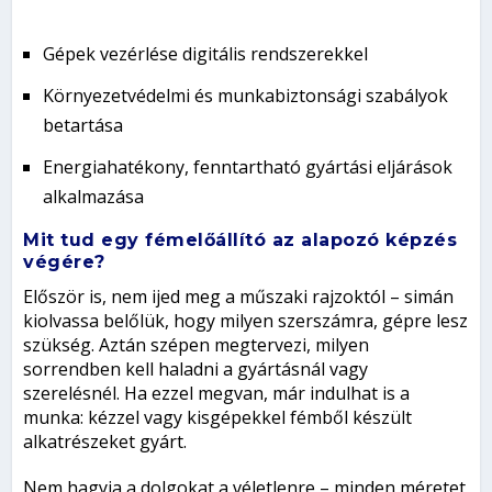
Gépek vezérlése digitális rendszerekkel
Környezetvédelmi és munkabiztonsági szabályok
betartása
Energiahatékony, fenntartható gyártási eljárások
alkalmazása
Mit tud egy fémelőállító az alapozó képzés
végére?
Először is, nem ijed meg a műszaki rajzoktól – simán
kiolvassa belőlük, hogy milyen szerszámra, gépre lesz
szükség. Aztán szépen megtervezi, milyen
sorrendben kell haladni a gyártásnál vagy
szerelésnél. Ha ezzel megvan, már indulhat is a
munka: kézzel vagy kisgépekkel fémből készült
alkatrészeket gyárt.
Nem hagyja a dolgokat a véletlenre – minden méretet