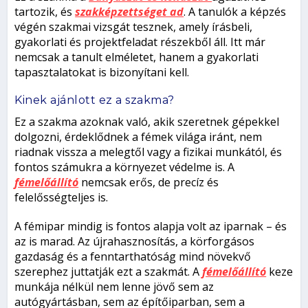
tartozik, és
szakképzettséget ad
.
A tanulók a képzés
végén szakmai vizsgát tesznek, amely írásbeli,
gyakorlati és projektfeladat részekből áll. Itt már
nemcsak a tanult elméletet, hanem a gyakorlati
tapasztalatokat is bizonyítani kell.
Kinek ajánlott ez a szakma?
Ez a szakma azoknak való, akik szeretnek gépekkel
dolgozni, érdeklődnek a fémek világa iránt, nem
riadnak vissza a melegtől vagy a fizikai munkától, és
fontos számukra a környezet védelme is. A
fémelőállító
nemcsak erős, de precíz és
felelősségteljes is.
A fémipar mindig is fontos alapja volt az iparnak – és
az is marad. Az újrahasznosítás, a körforgásos
gazdaság és a fenntarthatóság mind növekvő
szerephez juttatják ezt a szakmát. A
fémelőállító
keze
munkája nélkül nem lenne jövő sem az
autógyártásban, sem az építőiparban, sem a