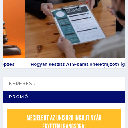
Hogyan készíts ATS-barát önéletrajzot? Így
növelheted az esélyedet az állásinterjúra
PROMÓ