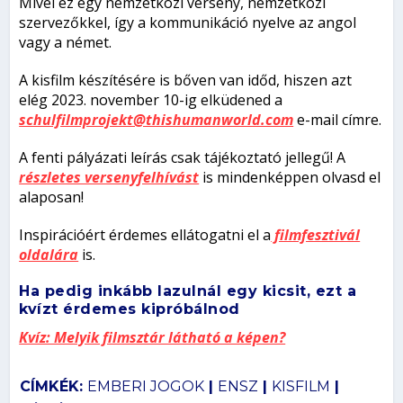
Mivel ez egy nemzetközi verseny, nemzetközi
szervezőkkel, így a kommunikáció nyelve az angol
vagy a német.
A kisfilm készítésére is bőven van időd, hiszen azt
elég 2023. november 10-ig elküdened a
schulfilmprojekt@thishumanworld.com
e-mail címre.
A fenti pályázati leírás csak tájékoztató jellegű! A
részletes versenyfelhívást
is mindenképpen olvasd el
alaposan!
Inspirációért érdemes ellátogatni el a
filmfesztivál
oldalára
is.
Ha pedig inkább lazulnál egy kicsit, ezt a
kvízt érdemes kipróbálnod
Kvíz: Melyik filmsztár látható a képen?
CÍMKÉK:
EMBERI JOGOK
|
ENSZ
|
KISFILM
|