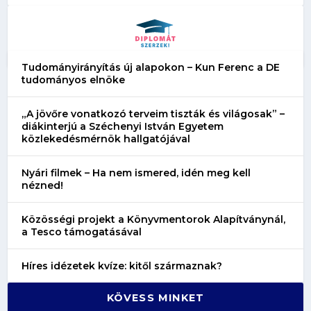
Tudományirányítás új alapokon – Kun Ferenc a DE
tudományos elnöke
„A jövőre vonatkozó terveim tiszták és világosak” –
diákinterjú a Széchenyi István Egyetem
közlekedésmérnök hallgatójával
Nyári filmek – Ha nem ismered, idén meg kell
nézned!
Közösségi projekt a Könyvmentorok Alapítványnál,
a Tesco támogatásával
Híres idézetek kvíze: kitől származnak?
KÖVESS MINKET