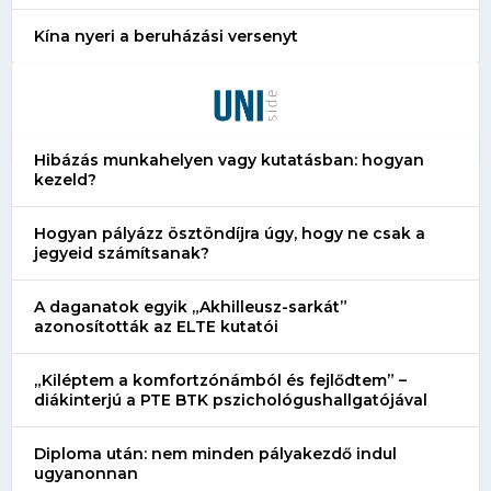
Kína nyeri a beruházási versenyt
Hibázás munkahelyen vagy kutatásban: hogyan
kezeld?
Hogyan pályázz ösztöndíjra úgy, hogy ne csak a
jegyeid számítsanak?
A daganatok egyik „Akhilleusz-sarkát”
azonosították az ELTE kutatói
„Kiléptem a komfortzónámból és fejlődtem” –
diákinterjú a PTE BTK pszichológushallgatójával
Diploma után: nem minden pályakezdő indul
ugyanonnan