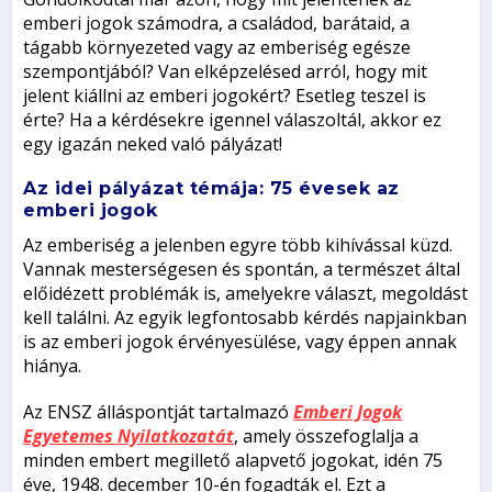
emberi jogok számodra, a családod, barátaid, a
tágabb környezeted vagy az emberiség egésze
szempontjából? Van elképzelésed arról, hogy mit
jelent kiállni az emberi jogokért? Esetleg teszel is
érte? Ha a kérdésekre igennel válaszoltál, akkor ez
egy igazán neked való pályázat!
Az idei pályázat témája: 75 évesek az
emberi jogok
Az emberiség a jelenben egyre több kihívással küzd.
Vannak mesterségesen és spontán, a természet által
előidézett problémák is, amelyekre választ, megoldást
kell találni. Az egyik legfontosabb kérdés napjainkban
is az emberi jogok érvényesülése, vagy éppen annak
hiánya.
Az ENSZ álláspontját tartalmazó
Emberi Jogok
Egyetemes Nyilatkozatát
, amely összefoglalja a
minden embert megillető alapvető jogokat, idén 75
éve, 1948. december 10-én fogadták el. Ezt a