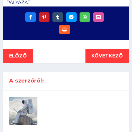
PÁLYÁZAT
ELŐZŐ
KÖVETKEZŐ
A szerzőről: