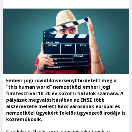
Emberi jogi rövidfilmversenyt hirdetett meg a
“this human world” nemzetközi emberi jogi
filmfesztivál 10-20 év közötti fiatalok számára. A
pályázat megvalósításában az ENSZ több
alszervezete mellett Bécs városának európai és
nemzetközi ügyekért felelős ügyvezető irodája is
közreműködik.
Gondolkodtál már azon, hogy mit jelentenek az