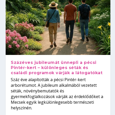
Százéves jubileumát ünnepli a pécsi
Pintér-kert – különleges séták és
családi programok várják a látogatókat
Száz éve alapították a pécsi Pintér-kert
arborétumot. A jubileum alkalmából vezetett
séták, növénybemutatók és
gyermekfoglalkozások várják az érdeklődőket a
Mecsek egyik legkülönlegesebb természeti
helyszínén.