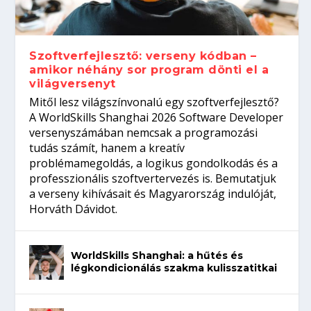
gépeket?
Tanulj szakmát!
amikor néhány sor program dönti el a
telefon nélkül?
világversenyt...
Szoftverfejlesztő: verseny kódban –
amikor néhány sor program dönti el a
világversenyt
Mitől lesz világszínvonalú egy szoftverfejlesztő?
A WorldSkills Shanghai 2026 Software Developer
versenyszámában nemcsak a programozási
tudás számít, hanem a kreatív
problémamegoldás, a logikus gondolkodás és a
professzionális szoftvertervezés is. Bemutatjuk
a verseny kihívásait és Magyarország indulóját,
Horváth Dávidot.
WorldSkills Shanghai: a hűtés és
légkondicionálás szakma kulisszatitkai