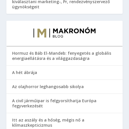
kiválasztani marketing-, Pr, rendezvényszervező
ügynökségeit
Hormuz és Báb El-Mandeb: fenyegetés a globális
energiaellátásra és a világgazdaságra
A hét ábrája
Az olajhorror leghangosabb sikolya
A civil járműipar is felgyorsíthatja Európa
fegyverkezését
Itt az aszály és a hőség, mégis nő a
klímaszkepticizmus