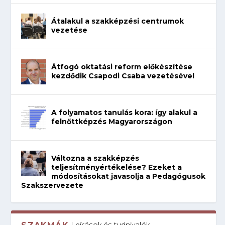
Átalakul a szakképzési centrumok
vezetése
Átfogó oktatási reform előkészítése
kezdődik Csapodi Csaba vezetésével
A folyamatos tanulás kora: így alakul a
felnőttképzés Magyarországon
Változna a szakképzés
teljesítményértékelése? Ezeket a
módosításokat javasolja a Pedagógusok
Szakszervezete
Leírások és tudnivalók