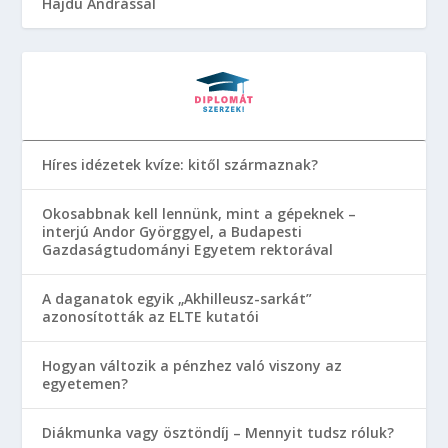
Hajdu Andrással
Híres idézetek kvíze: kitől származnak?
Okosabbnak kell lennünk, mint a gépeknek –
interjú Andor Györggyel, a Budapesti
Gazdaságtudományi Egyetem rektorával
A daganatok egyik „Akhilleusz-sarkát”
azonosították az ELTE kutatói
Hogyan változik a pénzhez való viszony az
egyetemen?
Diákmunka vagy ösztöndíj – Mennyit tudsz róluk?