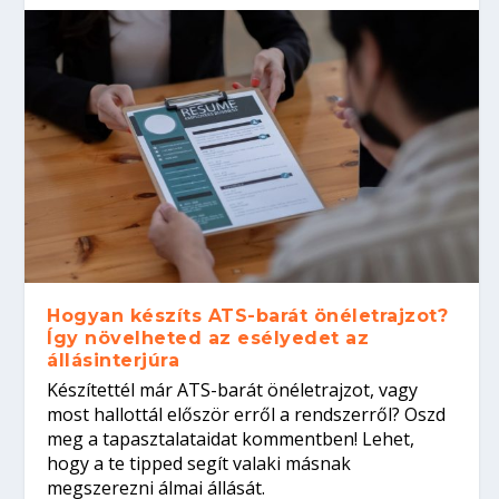
Hogyan készíts ATS-barát önéletrajzot?
Így növelheted az esélyedet az
állásinterjúra
Készítettél már ATS-barát önéletrajzot, vagy
most hallottál először erről a rendszerről? Oszd
meg a tapasztalataidat kommentben! Lehet,
hogy a te tipped segít valaki másnak
megszerezni álmai állását.