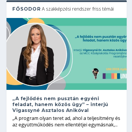
A szakképzési rendszer friss témái
FŐSODOR
„A fejlődés nem pusztán egyéni
feladat, hanem közös ügy” – interjú
Vigassyné Asztalos Anikóval
„A program olyan teret ad, ahol a teljesítmény és
az együttműködés nem ellentétjei egymásnak,...