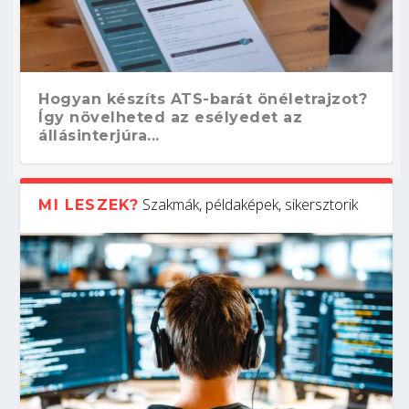
Hogyan készíts ATS-barát önéletrajzot?
Így növelheted az esélyedet az
állásinterjúra...
Szakmák, példaképek, sikersztorik
MI LESZEK?
Kitalálod, mire használják ezeket a
Nem sikerült az egyetemi felvételi?
Szoftverfejlesztő: verseny kódban –
Digitális detox – hogyan kapcsolódj ki