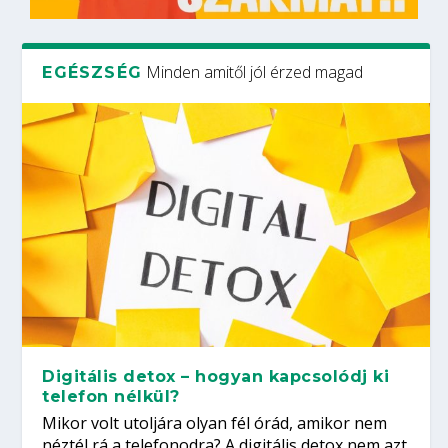
Minden amitől jól érzed magad
EGÉSZSÉG
Digitális detox – hogyan kapcsolódj ki
telefon nélkül?
Mikor volt utoljára olyan fél órád, amikor nem
néztél rá a telefonodra? A digitális detox nem azt