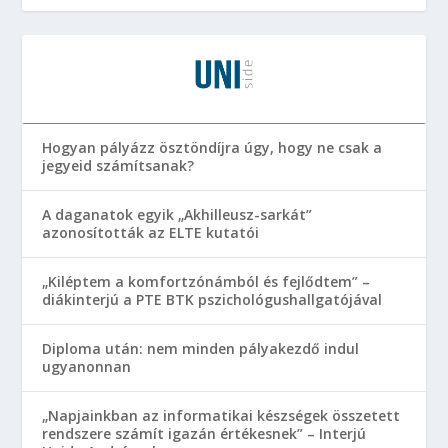
Hogyan pályázz ösztöndíjra úgy, hogy ne csak a
jegyeid számítsanak?
A daganatok egyik „Akhilleusz-sarkát”
azonosították az ELTE kutatói
„Kiléptem a komfortzónámból és fejlődtem” –
diákinterjú a PTE BTK pszichológushallgatójával
Diploma után: nem minden pályakezdő indul
ugyanonnan
„Napjainkban az informatikai készségek összetett
rendszere számít igazán értékesnek” – Interjú