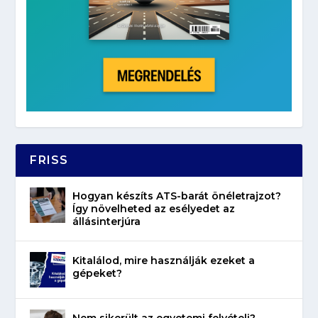
FRISS
Hogyan készíts ATS-barát önéletrajzot?
Így növelheted az esélyedet az
állásinterjúra
Kitalálod, mire használják ezeket a
gépeket?
Nem sikerült az egyetemi felvételi?