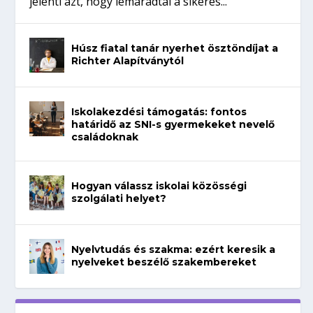
jelenti azt, hogy lemaradtál a sikeres...
Húsz fiatal tanár nyerhet ösztöndíjat a
Richter Alapítványtól
Iskolakezdési támogatás: fontos
határidő az SNI-s gyermekeket nevelő
családoknak
Hogyan válassz iskolai közösségi
szolgálati helyet?
Nyelvtudás és szakma: ezért keresik a
nyelveket beszélő szakembereket