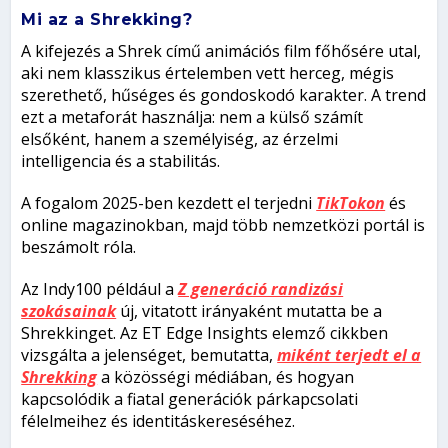
Mi az a Shrekking?
A kifejezés a
Shrek
című animációs film főhősére utal,
aki nem klasszikus értelemben vett herceg, mégis
szerethető, hűséges és gondoskodó karakter. A trend
ezt a metaforát használja: nem a külső számít
elsőként, hanem a személyiség, az érzelmi
intelligencia és a stabilitás.
A fogalom 2025-ben kezdett el terjedni
TikTokon
és
online magazinokban, majd több nemzetközi portál is
beszámolt róla.
Az
Indy100
például a
Z generáció randizási
szokásainak
új, vitatott irányaként mutatta be a
Shrekkinget. Az
ET Edge Insights elemző cikkben
vizsgálta a jelenséget,
bemutatta,
miként terjedt el a
Shrekking
a közösségi médiában, és hogyan
kapcsolódik a fiatal generációk párkapcsolati
félelmeihez és identitáskereséséhez.