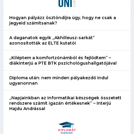
Hogyan pályázz ösztöndíjra úgy, hogy ne csak a
jegyeid számítsanak?
A daganatok egyik „Akhilleusz-sarkát”
azonosították az ELTE kutatói
„Kiléptem a komfortzónámból és fejlődtem” –
diákinterjú a PTE BTK pszichológushallgatójával
Diploma után: nem minden pályakezdő indul
ugyanonnan
„Napjainkban az informatikai készségek összetett
rendszere számít igazán értékesnek” – Interjú
Hajdu Andrással