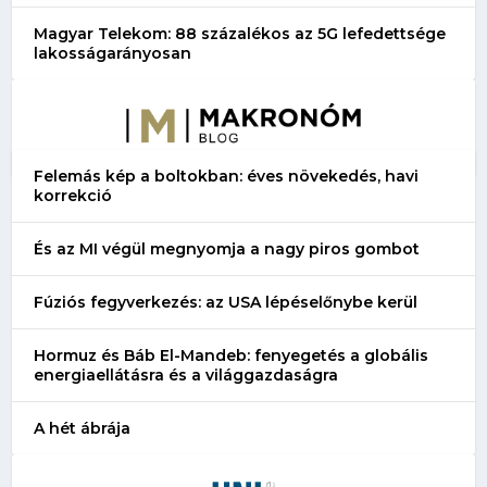
Magyar Telekom: 88 százalékos az 5G lefedettsége
lakosságarányosan
Felemás kép a boltokban: éves növekedés, havi
korrekció
És az MI végül megnyomja a nagy piros gombot
Fúziós fegyverkezés: az USA lépéselőnybe kerül
Hormuz és Báb El-Mandeb: fenyegetés a globális
energiaellátásra és a világgazdaságra
A hét ábrája