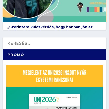
„Szerintem kulcskérdés, hogy honnan jön az
étel” – Diákinterjú Vona Violával
PROMÓ