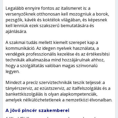
Legalább ennyire fontos az italismeret is: a
versenyzőknek otthonosan kell mozogniuk a borok,
pezsgők, kávék és koktélok világában, és képesnek
kell lenniük ezek szakszerű bemutatására és
ajánlására.
A szakmai tudás mellett kiemelt szerepet kap a
kommunikáció. Az idegen nyelvek használata, a
vendégek professzionális kezelése és az értékesítési
technikák alkalmazása mind hozzájárulnak ahhoz,
hogy a szolgáltatás valóban magas színvonalú
legyen.
Mindezt a precíz szerviztechnikák teszik teljessé: a
tányérszerviz, az ezüstszerviz, az italfelszolgálás és a
bankettkiszolgálás is olyan alapkompetenciák,
amelyek nélkülözhetetlenek a nemzetközi élvonalban.
A jövő pincér szakemberei