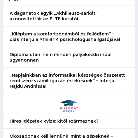
A daganatok egyik „Akhilleusz-sarkát”
azonosították az ELTE kutatói
„Kiléptem a komfortzónámból és fejlődtem” –
diákinterjú a PTE BTK pszichológushallgatójával
Diploma után: nem minden pályakezdő indul
ugyanonnan
„Napjainkban az informatikai készségek összetett
rendszere számít igazán értékesnek” – Interjú
Hajdu Andrással
Híres idézetek kvíze: kitől származnak?
Okosabbnak kell lennünk, mint a gépeknek –