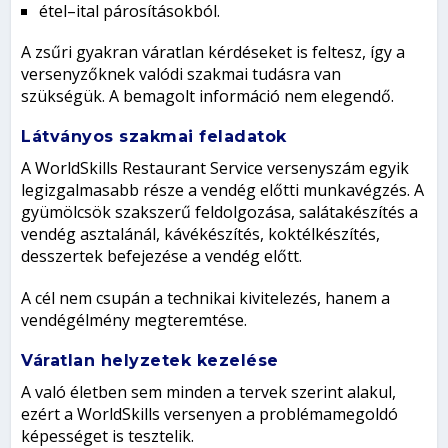
étel–ital párosításokból.
A zsűri gyakran váratlan kérdéseket is feltesz, így a
versenyzőknek valódi szakmai tudásra van
szükségük. A bemagolt információ nem elegendő.
Látványos szakmai feladatok
A WorldSkills Restaurant Service versenyszám egyik
legizgalmasabb része a vendég előtti munkavégzés. A
gyümölcsök szakszerű feldolgozása, salátakészítés a
vendég asztalánál, kávékészítés, koktélkészítés,
desszertek befejezése a vendég előtt.
A cél nem csupán a technikai kivitelezés, hanem a
vendégélmény megteremtése.
Váratlan helyzetek kezelése
A való életben sem minden a tervek szerint alakul,
ezért a WorldSkills versenyen a problémamegoldó
képességet is tesztelik.