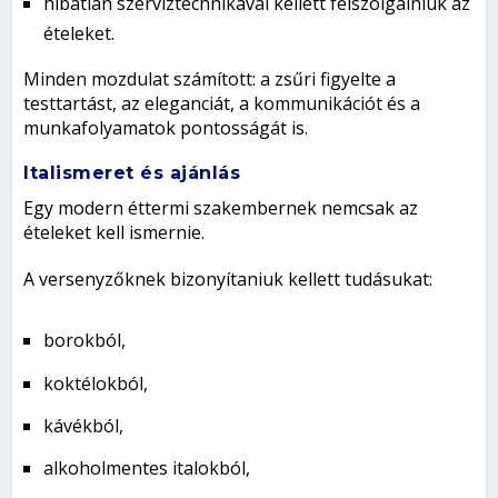
hibátlan szerviztechnikával kellett felszolgálniuk az
ételeket.
Minden mozdulat számított: a zsűri figyelte a
testtartást, az eleganciát, a kommunikációt és a
munkafolyamatok pontosságát is.
Italismeret és ajánlás
Egy modern éttermi szakembernek nemcsak az
ételeket kell ismernie.
A versenyzőknek bizonyítaniuk kellett tudásukat:
borokból,
koktélokból,
kávékból,
alkoholmentes italokból,