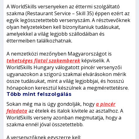
A WorldSkills versenyeken az éttermi szolgáltató
szakma (Restaurant Service – Skill 35) éppen ezért az
egyik legösszetettebb versenyszám. A résztvevőknek
olyan helyzetekben kell bizonyítaniuk tudásukat,
amelyekkel a világ legjobb szállodáiban és
éttermeiben találkozhatnak.
A nemzetközi mezőnyben Magyarországot is
tehetséges fiatal szakemberek
képviselik. A
WorldSkills Hungary válogatott pincér versenyzői
ugyanazokon a szigorú szakmai elvárásokon mérik
össze tudásukat, mint a világ legjobbjai, és hosszú
hónapokon keresztül készülnek a megmérettetésre.
Több mint felszolgálás
Sokan még ma is úgy gondolják, hogy
a pincér
feladata
az ételek és italok kivitele az asztalhoz. A
WorldSkills verseny azonban megmutatja, hogy a
szakma ennél jóval összetettebb.
A versenyzőknek egyszerre kell: