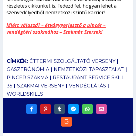
részletes cikkünket is. Fedezd fel, hogyan lehet a
szenvedélyedből nemzetközi szintű karrier!
Miért válaszd? – étvágygerjesztő a pincér –
vendégtéri szakmához – Szakmát Szerzek!
CÍMKÉK:
ÉTTERMI SZOLGÁLTATÓ VERSENY
|
GASZTRÓNÓMIA
|
NEMZETKÖZI TAPASZTALAT
|
PINCÉR SZAKMA
|
RESTAURANT SERVICE SKILL
35
|
SZAKMAI VERSENY
|
VENDÉGLÁTÁS
|
WORLDSKILLS