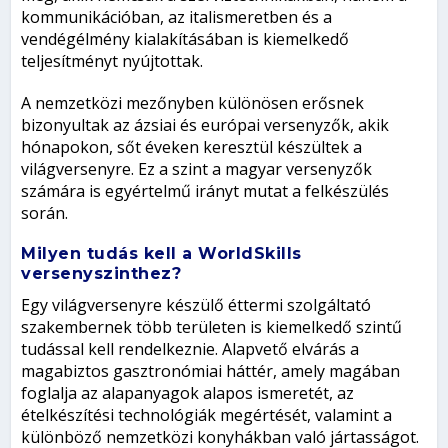
kommunikációban, az italismeretben és a
vendégélmény kialakításában is kiemelkedő
teljesítményt nyújtottak.
A nemzetközi mezőnyben különösen erősnek
bizonyultak az ázsiai és európai versenyzők, akik
hónapokon, sőt éveken keresztül készültek a
világversenyre. Ez a szint a magyar versenyzők
számára is egyértelmű irányt mutat a felkészülés
során.
Milyen tudás kell a WorldSkills
versenyszinthez?
Egy világversenyre készülő éttermi szolgáltató
szakembernek több területen is kiemelkedő szintű
tudással kell rendelkeznie. Alapvető elvárás a
magabiztos gasztronómiai háttér, amely magában
foglalja az alapanyagok alapos ismeretét, az
ételkészítési technológiák megértését, valamint a
különböző nemzetközi konyhákban való jártasságot.