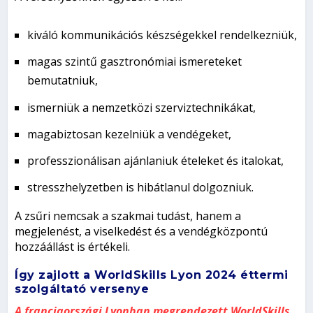
kiváló kommunikációs készségekkel rendelkezniük,
magas szintű gasztronómiai ismereteket
bemutatniuk,
ismerniük a nemzetközi szerviztechnikákat,
magabiztosan kezelniük a vendégeket,
professzionálisan ajánlaniuk ételeket és italokat,
stresszhelyzetben is hibátlanul dolgozniuk.
A zsűri nemcsak a szakmai tudást, hanem a
megjelenést, a viselkedést és a vendégközpontú
hozzáállást is értékeli.
Így zajlott a WorldSkills Lyon 2024 éttermi
szolgáltató versenye
A franciaországi Lyonban megrendezett WorldSkills