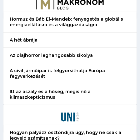
Hormuz és Báb El-Mandeb: fenyegetés a globális
energiaellátásra és a világgazdaságra
A hét ábrája
Az olajhorror leghangosabb sikolya
A civil járműipar is felgyorsíthatja Európa
fegyverkezését
Itt az aszály és a hőség, mégis nő a
klímaszkepticizmus
Hogyan pályázz ösztöndíjra úgy, hogy ne csak a
jegyeid számítsanak?