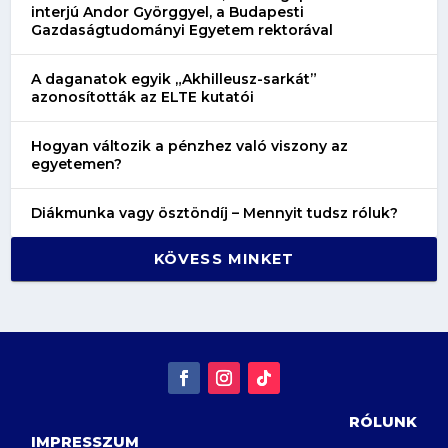
interjú Andor Györggyel, a Budapesti
Gazdaságtudományi Egyetem rektorával
A daganatok egyik „Akhilleusz-sarkát”
azonosították az ELTE kutatói
Hogyan változik a pénzhez való viszony az
egyetemen?
Diákmunka vagy ösztöndíj – Mennyit tudsz róluk?
KÖVESS MINKET
RÓLUNK
IMPRESSZUM