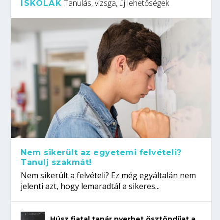
Tanulás, vizsga, új lehetőségek
ISKOLÁK
Nem sikerült az egyetemi felvételi?
Tanulj szakmát!
Nem sikerült a felvételi? Ez még egyáltalán nem
jelenti azt, hogy lemaradtál a sikeres...
Húsz fiatal tanár nyerhet ösztöndíjat a