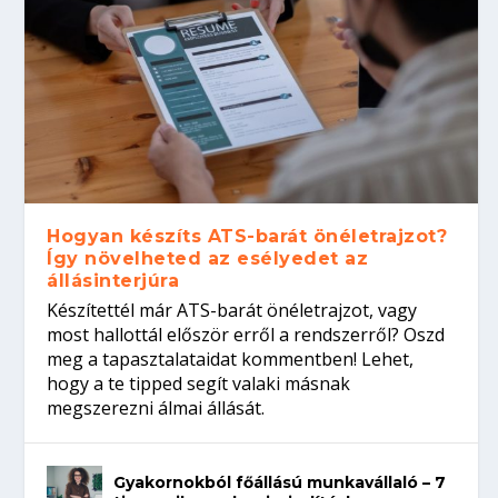
Hogyan készíts ATS-barát önéletrajzot?
Így növelheted az esélyedet az
állásinterjúra
Készítettél már ATS-barát önéletrajzot, vagy
most hallottál először erről a rendszerről? Oszd
meg a tapasztalataidat kommentben! Lehet,
hogy a te tipped segít valaki másnak
megszerezni álmai állását.
Gyakornokból főállású munkavállaló – 7