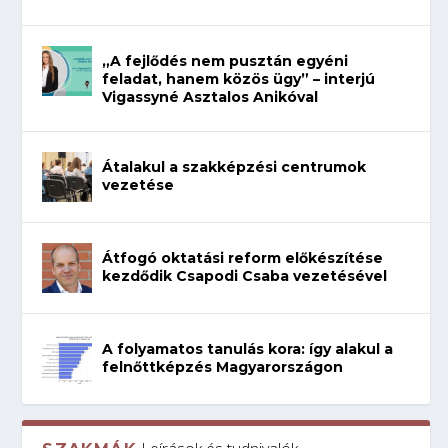
„A fejlődés nem pusztán egyéni
feladat, hanem közös ügy” – interjú
Vigassyné Asztalos Anikóval
Átalakul a szakképzési centrumok
vezetése
Átfogó oktatási reform előkészítése
kezdődik Csapodi Csaba vezetésével
A folyamatos tanulás kora: így alakul a
felnőttképzés Magyarországon