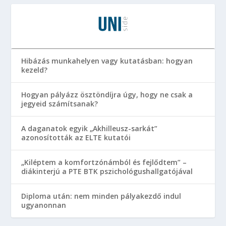
Hibázás munkahelyen vagy kutatásban: hogyan
kezeld?
Hogyan pályázz ösztöndíjra úgy, hogy ne csak a
jegyeid számítsanak?
A daganatok egyik „Akhilleusz-sarkát”
azonosították az ELTE kutatói
„Kiléptem a komfortzónámból és fejlődtem” –
diákinterjú a PTE BTK pszichológushallgatójával
Diploma után: nem minden pályakezdő indul
ugyanonnan