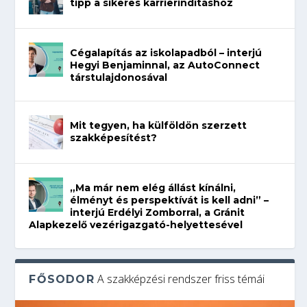
tipp a sikeres karrierindításhoz
Cégalapítás az iskolapadból – interjú
Hegyi Benjaminnal, az AutoConnect
társtulajdonosával
Mit tegyen, ha külföldön szerzett
szakképesítést?
„Ma már nem elég állást kínálni,
élményt és perspektívát is kell adni” –
interjú Erdélyi Zomborral, a Gránit
Alapkezelő vezérigazgató-helyettesével
A szakképzési rendszer friss témái
FŐSODOR