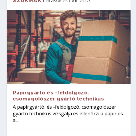
Leírások és tudnivalók
SZAKMÁK
Papírgyártó és -feldolgozó,
csomagolószer gyártó technikus
A papírgyártó, és -feldolgozó, csomagolószer
gyártó technikus vizsgálja és ellenőrzi a papír és
a...