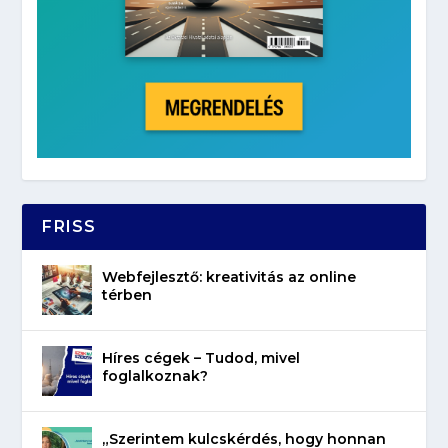
FRISS
Webfejlesztő: kreativitás az online
térben
Híres cégek – Tudod, mivel
foglalkoznak?
„Szerintem kulcskérdés, hogy honnan