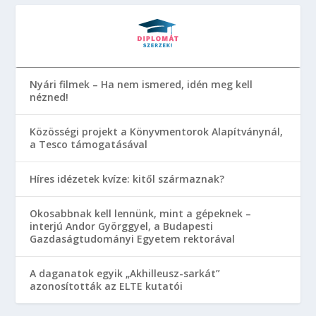
Nyári filmek – Ha nem ismered, idén meg kell
nézned!
Közösségi projekt a Könyvmentorok Alapítványnál,
a Tesco támogatásával
Híres idézetek kvíze: kitől származnak?
Okosabbnak kell lennünk, mint a gépeknek –
interjú Andor Györggyel, a Budapesti
Gazdaságtudományi Egyetem rektorával
A daganatok egyik „Akhilleusz-sarkát”
azonosították az ELTE kutatói