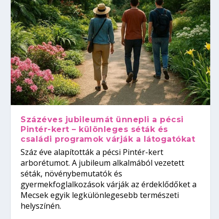
Százéves jubileumát ünnepli a pécsi
Pintér-kert – különleges séták és
családi programok várják a látogatókat
Száz éve alapították a pécsi Pintér-kert
arborétumot. A jubileum alkalmából vezetett
séták, növénybemutatók és
gyermekfoglalkozások várják az érdeklődőket a
Mecsek egyik legkülönlegesebb természeti
helyszínén.