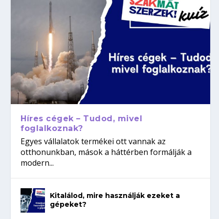
Híres cégek – Tudod, mivel
foglalkoznak?
Egyes vállalatok termékei ott vannak az
otthonunkban, mások a háttérben formálják a
modern...
Kitalálod, mire használják ezeket a
gépeket?