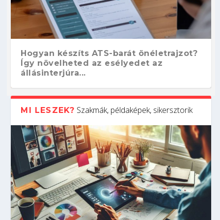
Hogyan készíts ATS-barát önéletrajzot?
Így növelheted az esélyedet az
állásinterjúra...
Szakmák, példaképek, sikersztorik
MI LESZEK?
Kitalálod, mire használják ezeket a
Nem sikerült az egyetemi felvételi?
Szoftverfejlesztő: verseny kódban –
Digitális detox – hogyan kapcsolódj ki