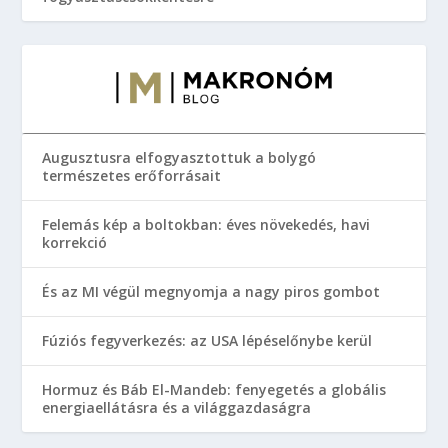
Augusztusra elfogyasztottuk a bolygó
természetes erőforrásait
Felemás kép a boltokban: éves növekedés, havi
korrekció
És az MI végül megnyomja a nagy piros gombot
Fúziós fegyverkezés: az USA lépéselőnybe kerül
Hormuz és Báb El-Mandeb: fenyegetés a globális
energiaellátásra és a világgazdaságra