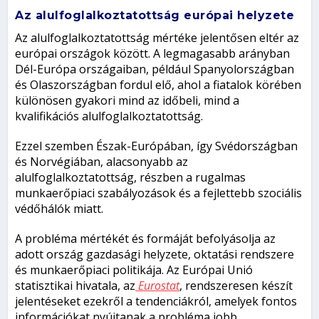
Az alulfoglalkoztatottság európai helyzete
Az alulfoglalkoztatottság mértéke jelentősen eltér az
európai országok között. A legmagasabb arányban
Dél-Európa országaiban, például Spanyolországban
és Olaszországban fordul elő, ahol a fiatalok körében
különösen gyakori mind az időbeli, mind a
kvalifikációs alulfoglalkoztatottság.
Ezzel szemben Észak-Európában, így Svédországban
és Norvégiában, alacsonyabb az
alulfoglalkoztatottság, részben a rugalmas
munkaerőpiaci szabályozások és a fejlettebb szociális
védőhálók miatt.
A probléma mértékét és formáját befolyásolja az
adott ország gazdasági helyzete, oktatási rendszere
és munkaerőpiaci politikája. Az Európai Unió
statisztikai hivatala, az
Eurostat
, rendszeresen készít
jelentéseket ezekről a tendenciákról, amelyek fontos
információkat nyújtanak a probléma jobb