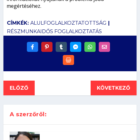
megértéséhez.
CÍMKÉK:
ALULFOGLALKOZTATOTTSÁG
|
RÉSZMUNKAIDŐS FOGLALKOZTATÁS
ELŐZŐ
KÖVETKEZŐ
A szerzőről: