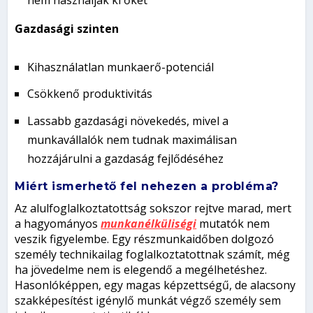
nem használják ki őket
Gazdasági szinten
Kihasználatlan munkaerő-potenciál
Csökkenő produktivitás
Lassabb gazdasági növekedés, mivel a
munkavállalók nem tudnak maximálisan
hozzájárulni a gazdaság fejlődéséhez
Miért ismerhető fel nehezen a probléma?
Az alulfoglalkoztatottság sokszor rejtve marad, mert
a hagyományos
munkanélküliségi
mutatók nem
veszik figyelembe. Egy részmunkaidőben dolgozó
személy technikailag foglalkoztatottnak számít, még
ha jövedelme nem is elegendő a megélhetéshez.
Hasonlóképpen, egy magas képzettségű, de alacsony
szakképesítést igénylő munkát végző személy sem