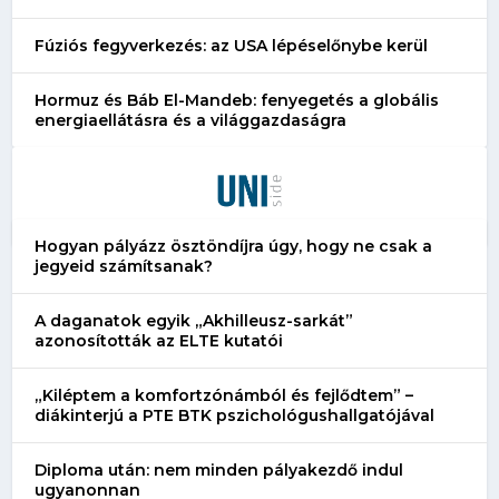
Fúziós fegyverkezés: az USA lépéselőnybe kerül
Hormuz és Báb El-Mandeb: fenyegetés a globális
energiaellátásra és a világgazdaságra
Hogyan pályázz ösztöndíjra úgy, hogy ne csak a
jegyeid számítsanak?
A daganatok egyik „Akhilleusz-sarkát”
azonosították az ELTE kutatói
„Kiléptem a komfortzónámból és fejlődtem” –
diákinterjú a PTE BTK pszichológushallgatójával
Diploma után: nem minden pályakezdő indul
ugyanonnan