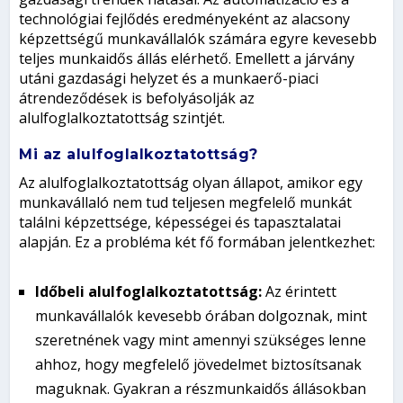
technológiai fejlődés eredményeként az alacsony
képzettségű munkavállalók számára egyre kevesebb
teljes munkaidős állás elérhető. Emellett a járvány
utáni gazdasági helyzet és a munkaerő-piaci
átrendeződések is befolyásolják az
alulfoglalkoztatottság szintjét.
Mi az alulfoglalkoztatottság?
Az alulfoglalkoztatottság olyan állapot, amikor egy
munkavállaló nem tud teljesen megfelelő munkát
találni képzettsége, képességei és tapasztalatai
alapján. Ez a probléma két fő formában jelentkezhet:
Időbeli alulfoglalkoztatottság
:
Az érintett
munkavállalók kevesebb órában dolgoznak, mint
szeretnének vagy mint amennyi szükséges lenne
ahhoz, hogy megfelelő jövedelmet biztosítsanak
maguknak. Gyakran a részmunkaidős állásokban