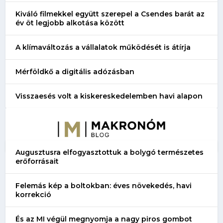
Kiváló filmekkel együtt szerepel a Csendes barát az
év öt legjobb alkotása között
A klímaváltozás a vállalatok működését is átírja
Mérföldkő a digitális adózásban
Visszaesés volt a kiskereskedelemben havi alapon
Augusztusra elfogyasztottuk a bolygó természetes
erőforrásait
Felemás kép a boltokban: éves növekedés, havi
korrekció
És az MI végül megnyomja a nagy piros gombot