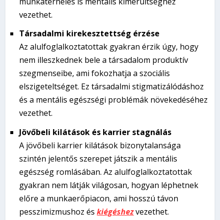
munkaterhelés is mentális kimerültséghez
vezethet.
Társadalmi kirekesztettség érzése
Az alulfoglalkoztatottak gyakran érzik úgy, hogy
nem illeszkednek bele a társadalom produktív
szegmenseibe, ami fokozhatja a szociális
elszigeteltséget. Ez társadalmi stigmatizálódáshoz
és a mentális egészségi problémák növekedéséhez
vezethet.
Jövőbeli kilátások és karrier stagnálás
A jövőbeli karrier kilátások bizonytalansága
szintén jelentős szerepet játszik a mentális
egészség romlásában. Az alulfoglalkoztatottak
gyakran nem látják világosan, hogyan léphetnek
előre a munkaerőpiacon, ami hosszú távon
pesszimizmushoz és
kiégéshez
vezethet.