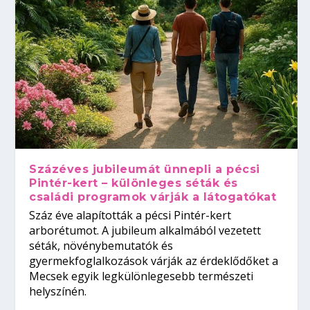
Százéves jubileumát ünnepli a pécsi
Pintér-kert – különleges séták és
családi programok várják a látogatókat
Száz éve alapították a pécsi Pintér-kert
arborétumot. A jubileum alkalmából vezetett
séták, növénybemutatók és
gyermekfoglalkozások várják az érdeklődőket a
Mecsek egyik legkülönlegesebb természeti
helyszínén.