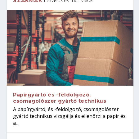
Leírások és tudnivalók
SZAKMÁK
Papírgyártó és -feldolgozó,
csomagolószer gyártó technikus
A papírgyártó, és -feldolgozó, csomagolószer
gyártó technikus vizsgálja és ellenőrzi a papír és
a...