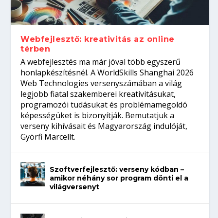
gépeket?
Tanulj szakmát!
amikor néhány sor program dönti el a
telefon nélkül?
világversenyt...
Webfejlesztő: kreativitás az online
térben
A webfejlesztés ma már jóval több egyszerű
honlapkészítésnél. A WorldSkills Shanghai 2026
Web Technologies versenyszámában a világ
legjobb fiatal szakemberei kreativitásukat,
programozói tudásukat és problémamegoldó
képességüket is bizonyítják. Bemutatjuk a
verseny kihívásait és Magyarország indulóját,
Györfi Marcellt.
Szoftverfejlesztő: verseny kódban –
amikor néhány sor program dönti el a
világversenyt