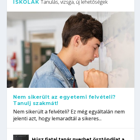
Tanulás, vizsga, új lehetőségek
ISKOLÁK
Nem sikerült az egyetemi felvételi?
Tanulj szakmát!
Nem sikerült a felvételi? Ez még egyáltalán nem
jelenti azt, hogy lemaradtál a sikeres...
Húsz fiatal tanár nyerhet ösztöndíjat a