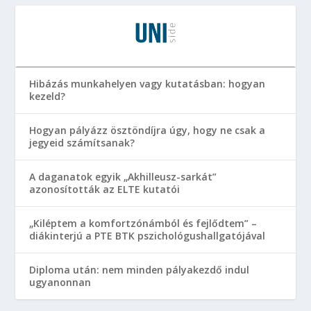
Hibázás munkahelyen vagy kutatásban: hogyan
kezeld?
Hogyan pályázz ösztöndíjra úgy, hogy ne csak a
jegyeid számítsanak?
A daganatok egyik „Akhilleusz-sarkát”
azonosították az ELTE kutatói
„Kiléptem a komfortzónámból és fejlődtem” –
diákinterjú a PTE BTK pszichológushallgatójával
Diploma után: nem minden pályakezdő indul
ugyanonnan