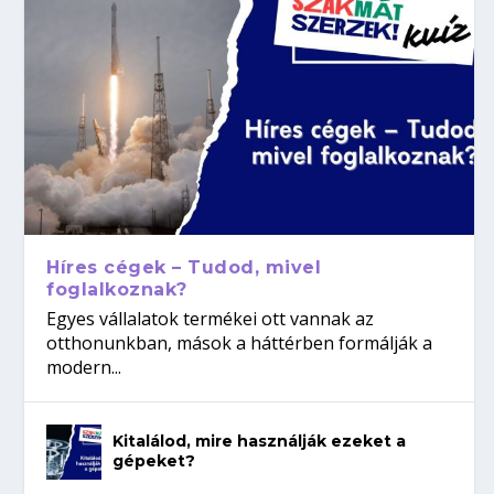
Híres cégek – Tudod, mivel
foglalkoznak?
Egyes vállalatok termékei ott vannak az
otthonunkban, mások a háttérben formálják a
modern...
Kitalálod, mire használják ezeket a
gépeket?