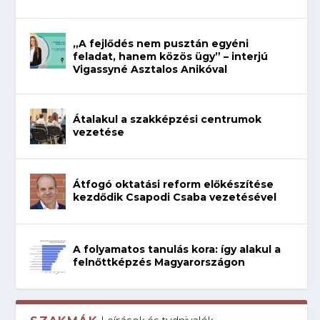
„A fejlődés nem pusztán egyéni
feladat, hanem közös ügy” – interjú
Vigassyné Asztalos Anikóval
Átalakul a szakképzési centrumok
vezetése
Átfogó oktatási reform előkészítése
kezdődik Csapodi Csaba vezetésével
A folyamatos tanulás kora: így alakul a
felnőttképzés Magyarországon