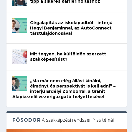
tipp a sikeres karrierindításhoz
Cégalapítás az iskolapadból – interjú
Hegyi Benjaminnal, az AutoConnect
társtulajdonosával
Mit tegyen, ha külföldön szerzett
szakképesítést?
„Ma már nem elég állást kínálni,
élményt és perspektívát is kell adni” –
interjú Erdélyi Zomborral, a Gránit
Alapkezelő vezérigazgató-helyettesével
A szakképzési rendszer friss témái
FŐSODOR