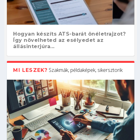
Hogyan készíts ATS-barát önéletrajzot?
Így növelheted az esélyedet az
állásinterjúra...
Szakmák, példaképek, sikersztorik
MI LESZEK?
Kitalálod, mire használják ezeket a
Nem sikerült az egyetemi felvételi?
Szoftverfejlesztő: verseny kódban –
Digitális detox – hogyan kapcsolódj ki