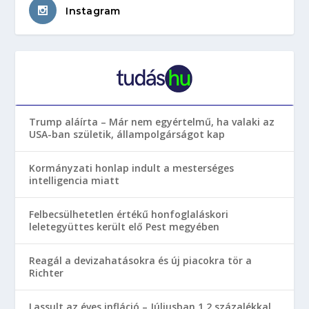
Instagram
Trump aláírta – Már nem egyértelmű, ha valaki az
USA-ban születik, állampolgárságot kap
Kormányzati honlap indult a mesterséges
intelligencia miatt
Felbecsülhetetlen értékű honfoglaláskori
leletegyüttes került elő Pest megyében
Reagál a devizahatásokra és új piacokra tör a
Richter
Lassult az éves infláció – Júliusban 1,2 százalékkal