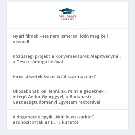
Nyári filmek – Ha nem ismered, idén meg kell
nézned!
Közösségi projekt a Könyvmentorok Alapítványnál,
a Tesco támogatásával
Híres idézetek kvíze: kitől származnak?
Okosabbnak kell lennünk, mint a gépeknek –
interjú Andor Györggyel, a Budapesti
Gazdaságtudományi Egyetem rektorával
A daganatok egyik „Akhilleusz-sarkát”
azonosították az ELTE kutatói