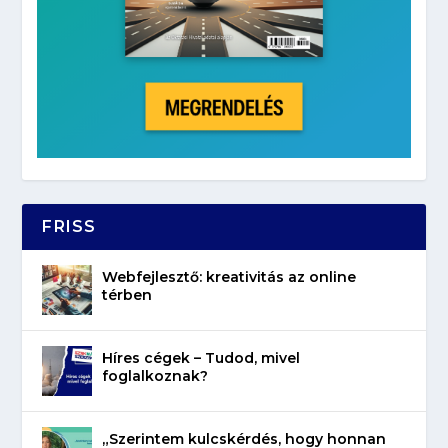
FRISS
Webfejlesztő: kreativitás az online
térben
Híres cégek – Tudod, mivel
foglalkoznak?
„Szerintem kulcskérdés, hogy honnan