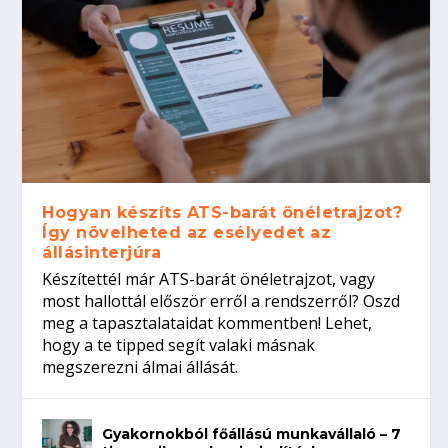
Hogyan készíts ATS-barát önéletrajzot?
Így növelheted az esélyedet az
állásinterjúra
Készítettél már ATS-barát önéletrajzot, vagy
most hallottál először erről a rendszerről? Oszd
meg a tapasztalataidat kommentben! Lehet,
hogy a te tipped segít valaki másnak
megszerezni álmai állását.
Gyakornokból főállású munkavállaló – 7