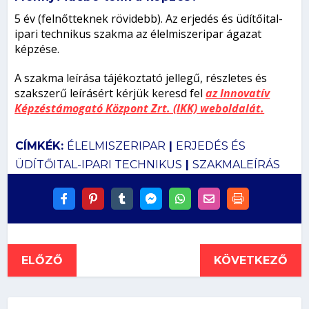
5 év (felnőtteknek rövidebb). Az erjedés és üdítőital-
ipari technikus szakma az élelmiszeripar ágazat
képzése.
A szakma leírása tájékoztató jellegű, részletes és
szakszerű leírásért kérjük keresd fel
az Innovatív
Képzéstámogató Központ Zrt. (IKK) weboldalát.
CÍMKÉK:
ÉLELMISZERIPAR
|
ERJEDÉS ÉS
ÜDÍTŐITAL-IPARI TECHNIKUS
|
SZAKMALEÍRÁS
ELŐZŐ
KÖVETKEZŐ