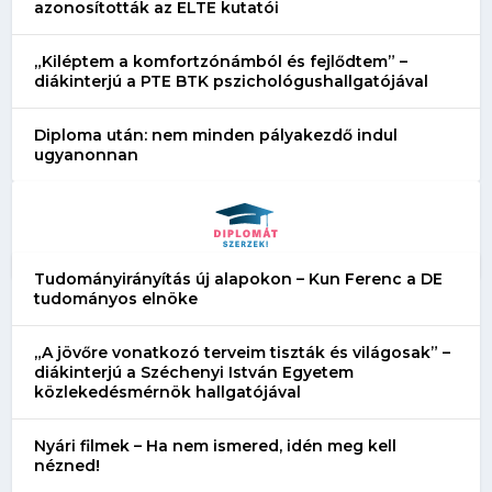
azonosították az ELTE kutatói
„Kiléptem a komfortzónámból és fejlődtem” –
diákinterjú a PTE BTK pszichológushallgatójával
Diploma után: nem minden pályakezdő indul
ugyanonnan
Tudományirányítás új alapokon – Kun Ferenc a DE
tudományos elnöke
„A jövőre vonatkozó terveim tiszták és világosak” –
diákinterjú a Széchenyi István Egyetem
közlekedésmérnök hallgatójával
Nyári filmek – Ha nem ismered, idén meg kell
nézned!