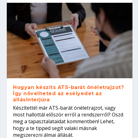
Hogyan készíts ATS-barát önéletrajzot?
Így növelheted az esélyedet az
állásinterjúra
Készítettél már ATS-barát önéletrajzot, vagy
most hallottál először erről a rendszerről? Oszd
meg a tapasztalataidat kommentben! Lehet,
hogy a te tipped segít valaki másnak
megszerezni álmai állását.