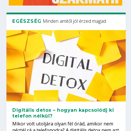
Minden amitől jól érzed magad
EGÉSZSÉG
Digitális detox – hogyan kapcsolódj ki
telefon nélkül?
Mikor volt utoljára olyan fél órád, amikor nem
néztél rá a telefonodra? A digitális detox nem azt