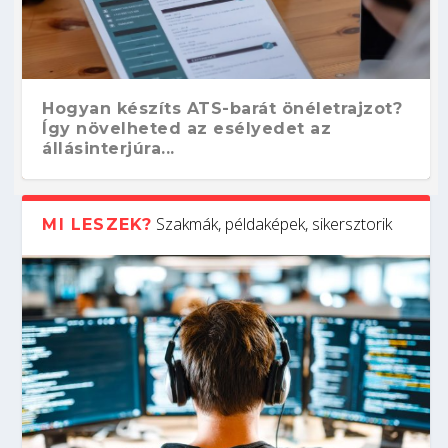
Hogyan készíts ATS-barát önéletrajzot?
Így növelheted az esélyedet az
állásinterjúra...
Szakmák, példaképek, sikersztorik
MI LESZEK?
Kitalálod, mire használják ezeket a
Nem sikerült az egyetemi felvételi?
Szoftverfejlesztő: verseny kódban –
Digitális detox – hogyan kapcsolódj ki