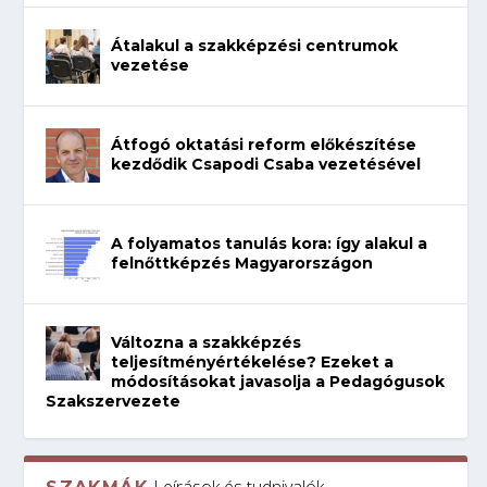
Átalakul a szakképzési centrumok
vezetése
Átfogó oktatási reform előkészítése
kezdődik Csapodi Csaba vezetésével
A folyamatos tanulás kora: így alakul a
felnőttképzés Magyarországon
Változna a szakképzés
teljesítményértékelése? Ezeket a
módosításokat javasolja a Pedagógusok
Szakszervezete
Leírások és tudnivalók