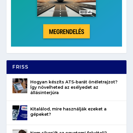
FRISS
Hogyan készíts ATS-barát önéletrajzot?
Így növelheted az esélyedet az
állásinterjúra
Kitalálod, mire használják ezeket a
gépeket?
Nem sikerült az egyetemi felvételi?