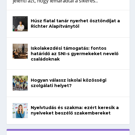
jelenti azt, hogy lemaradtál a sikeres...
Húsz fiatal tanár nyerhet ösztöndíjat a
Richter Alapítványtól
Iskolakezdési támogatás: fontos
határidő az SNI-s gyermekeket nevelő
családoknak
Hogyan válassz iskolai közösségi
szolgálati helyet?
Nyelvtudás és szakma: ezért keresik a
nyelveket beszélő szakembereket