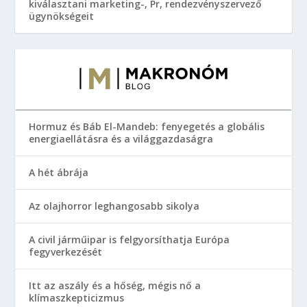
kiválasztani marketing-, Pr, rendezvényszervező
ügynökségeit
Hormuz és Báb El-Mandeb: fenyegetés a globális
energiaellátásra és a világgazdaságra
A hét ábrája
Az olajhorror leghangosabb sikolya
A civil járműipar is felgyorsíthatja Európa
fegyverkezését
Itt az aszály és a hőség, mégis nő a
klímaszkepticizmus