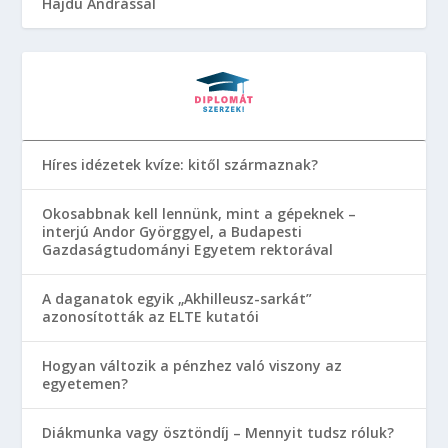
Hajdu Andrással
Híres idézetek kvíze: kitől származnak?
Okosabbnak kell lennünk, mint a gépeknek –
interjú Andor Györggyel, a Budapesti
Gazdaságtudományi Egyetem rektorával
A daganatok egyik „Akhilleusz-sarkát”
azonosították az ELTE kutatói
Hogyan változik a pénzhez való viszony az
egyetemen?
Diákmunka vagy ösztöndíj – Mennyit tudsz róluk?