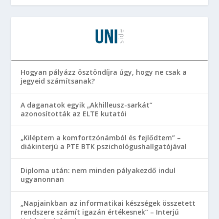
Hogyan pályázz ösztöndíjra úgy, hogy ne csak a
jegyeid számítsanak?
A daganatok egyik „Akhilleusz-sarkát”
azonosították az ELTE kutatói
„Kiléptem a komfortzónámból és fejlődtem” –
diákinterjú a PTE BTK pszichológushallgatójával
Diploma után: nem minden pályakezdő indul
ugyanonnan
„Napjainkban az informatikai készségek összetett
rendszere számít igazán értékesnek” – Interjú