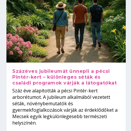
Százéves jubileumát ünnepli a pécsi
Pintér-kert – különleges séták és
családi programok várják a látogatókat
Száz éve alapították a pécsi Pintér-kert
arborétumot. A jubileum alkalmából vezetett
séták, növénybemutatók és
gyermekfoglalkozások várják az érdeklődőket a
Mecsek egyik legkülönlegesebb természeti
helyszínén.