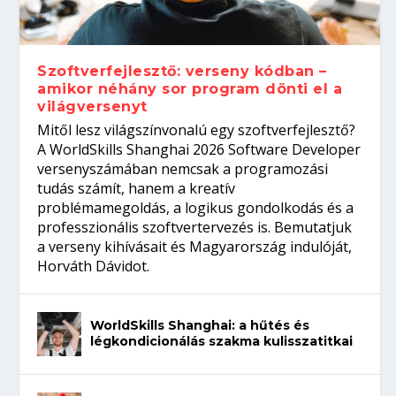
gépeket?
Tanulj szakmát!
amikor néhány sor program dönti el a
telefon nélkül?
világversenyt...
Szoftverfejlesztő: verseny kódban –
amikor néhány sor program dönti el a
világversenyt
Mitől lesz világszínvonalú egy szoftverfejlesztő?
A WorldSkills Shanghai 2026 Software Developer
versenyszámában nemcsak a programozási
tudás számít, hanem a kreatív
problémamegoldás, a logikus gondolkodás és a
professzionális szoftvertervezés is. Bemutatjuk
a verseny kihívásait és Magyarország indulóját,
Horváth Dávidot.
WorldSkills Shanghai: a hűtés és
légkondicionálás szakma kulisszatitkai