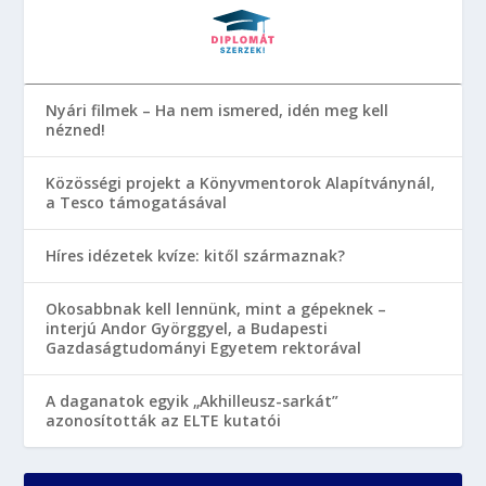
Nyári filmek – Ha nem ismered, idén meg kell
nézned!
Közösségi projekt a Könyvmentorok Alapítványnál,
a Tesco támogatásával
Híres idézetek kvíze: kitől származnak?
Okosabbnak kell lennünk, mint a gépeknek –
interjú Andor Györggyel, a Budapesti
Gazdaságtudományi Egyetem rektorával
A daganatok egyik „Akhilleusz-sarkát”
azonosították az ELTE kutatói