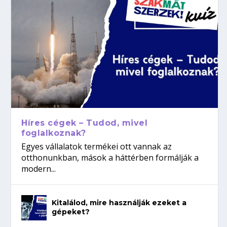
Híres cégek – Tudod, mivel
foglalkoznak?
Egyes vállalatok termékei ott vannak az
otthonunkban, mások a háttérben formálják a
modern...
Kitalálod, mire használják ezeket a
gépeket?