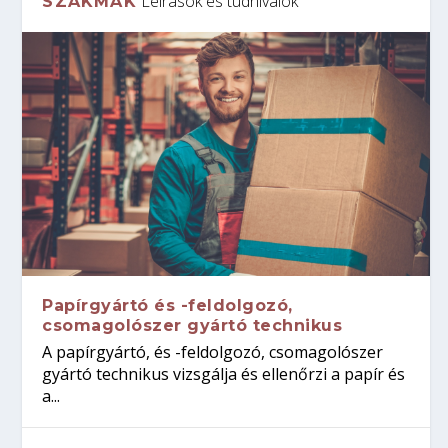
Leírások és tudnivalók
SZAKMÁK
Papírgyártó és -feldolgozó,
csomagolószer gyártó technikus
A papírgyártó, és -feldolgozó, csomagolószer
gyártó technikus vizsgálja és ellenőrzi a papír és
a...