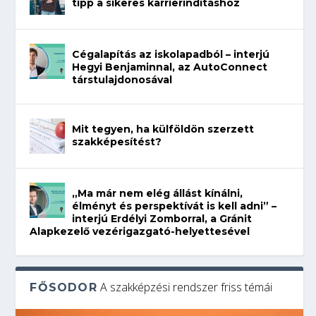
tipp a sikeres karrierindításhoz
Cégalapítás az iskolapadból – interjú
Hegyi Benjaminnal, az AutoConnect
társtulajdonosával
Mit tegyen, ha külföldön szerzett
szakképesítést?
„Ma már nem elég állást kínálni,
élményt és perspektívát is kell adni” –
interjú Erdélyi Zomborral, a Gránit
Alapkezelő vezérigazgató-helyettesével
A szakképzési rendszer friss témái
FŐSODOR