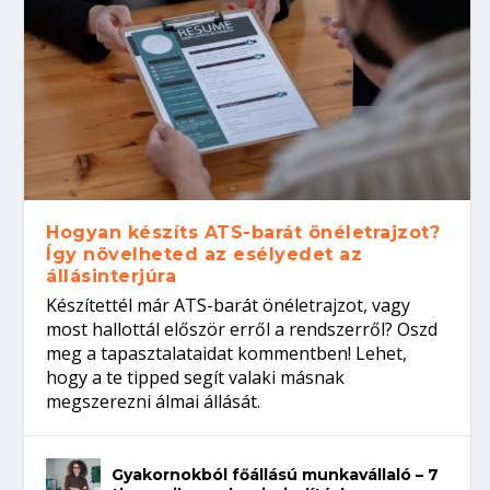
Hogyan készíts ATS-barát önéletrajzot?
Így növelheted az esélyedet az
állásinterjúra
Készítettél már ATS-barát önéletrajzot, vagy
most hallottál először erről a rendszerről? Oszd
meg a tapasztalataidat kommentben! Lehet,
hogy a te tipped segít valaki másnak
megszerezni álmai állását.
Gyakornokból főállású munkavállaló – 7