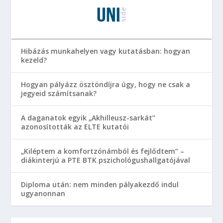
Hibázás munkahelyen vagy kutatásban: hogyan
kezeld?
Hogyan pályázz ösztöndíjra úgy, hogy ne csak a
jegyeid számítsanak?
A daganatok egyik „Akhilleusz-sarkát”
azonosították az ELTE kutatói
„Kiléptem a komfortzónámból és fejlődtem” –
diákinterjú a PTE BTK pszichológushallgatójával
Diploma után: nem minden pályakezdő indul
ugyanonnan