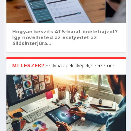
Hogyan készíts ATS-barát önéletrajzot?
Így növelheted az esélyedet az
állásinterjúra...
Szakmák, példaképek, sikersztorik
MI LESZEK?
Kitalálod, mire használják ezeket a
Nem sikerült az egyetemi felvételi?
Szoftverfejlesztő: verseny kódban –
Digitális detox – hogyan kapcsolódj ki