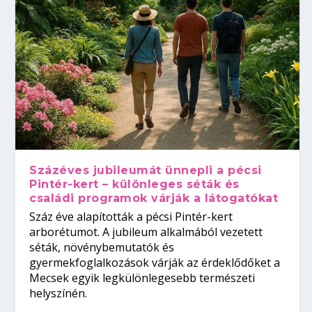
Százéves jubileumát ünnepli a pécsi
Pintér-kert – különleges séták és
családi programok várják a látogatókat
Száz éve alapították a pécsi Pintér-kert
arborétumot. A jubileum alkalmából vezetett
séták, növénybemutatók és
gyermekfoglalkozások várják az érdeklődőket a
Mecsek egyik legkülönlegesebb természeti
helyszínén.