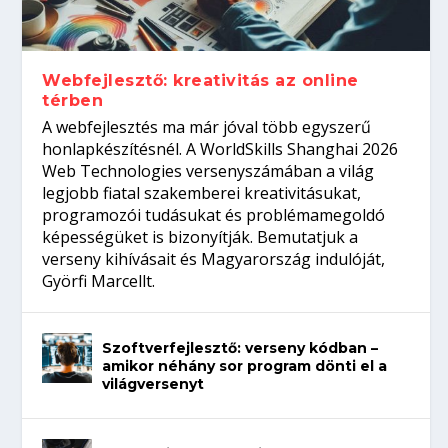
gépeket?
Tanulj szakmát!
amikor néhány sor program dönti el a
telefon nélkül?
világversenyt...
Webfejlesztő: kreativitás az online
térben
A webfejlesztés ma már jóval több egyszerű
honlapkészítésnél. A WorldSkills Shanghai 2026
Web Technologies versenyszámában a világ
legjobb fiatal szakemberei kreativitásukat,
programozói tudásukat és problémamegoldó
képességüket is bizonyítják. Bemutatjuk a
verseny kihívásait és Magyarország indulóját,
Györfi Marcellt.
Szoftverfejlesztő: verseny kódban –
amikor néhány sor program dönti el a
világversenyt