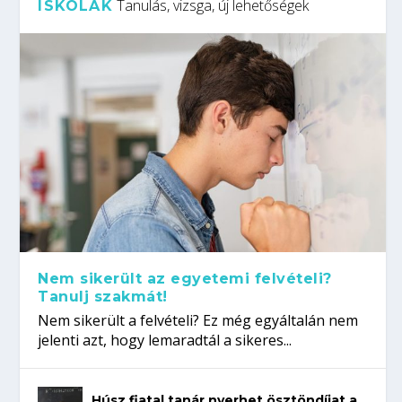
Tanulás, vizsga, új lehetőségek
ISKOLÁK
Nem sikerült az egyetemi felvételi?
Tanulj szakmát!
Nem sikerült a felvételi? Ez még egyáltalán nem
jelenti azt, hogy lemaradtál a sikeres...
Húsz fiatal tanár nyerhet ösztöndíjat a