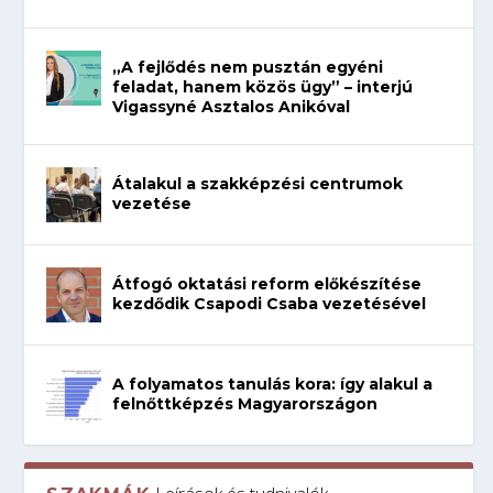
„A fejlődés nem pusztán egyéni
feladat, hanem közös ügy” – interjú
Vigassyné Asztalos Anikóval
Átalakul a szakképzési centrumok
vezetése
Átfogó oktatási reform előkészítése
kezdődik Csapodi Csaba vezetésével
A folyamatos tanulás kora: így alakul a
felnőttképzés Magyarországon