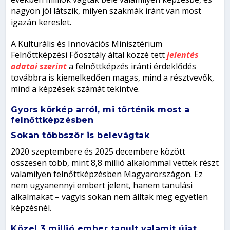
nagyon jól látszik, milyen szakmák iránt van most
igazán kereslet.
A Kulturális és Innovációs Minisztérium
Felnőttképzési Főosztály által közzé tett
jelentés
adatai szerint
a felnőttképzés iránti érdeklődés
továbbra is kiemelkedően magas, mind a résztvevők,
mind a képzések számát tekintve.
Gyors körkép arról, mi történik most a
felnőttképzésben
Sokan többször is belevágtak
2020 szeptembere és 2025 decembere között
összesen több, mint 8,8 millió alkalommal vettek részt
valamilyen felnőttképzésben Magyarországon. Ez
nem ugyanennyi embert jelent, hanem tanulási
alkalmakat – vagyis sokan nem álltak meg egyetlen
képzésnél.
Közel 3 millió ember tanult valamit újat