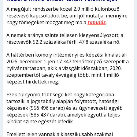
A megújult rendszerbe közel 2,9 millió különböző
résztvevő kapcsolódott be, ami jól mutatja, mennyire
nagy tömegeket mozgat meg ma a
tanulás
.
A nemek aránya szinte teljesen kiegyensúlyozott: a
résztvevők 52,2 százaléka férfi, 47,8 százaléka nő.
A háttérben komoly intézményi és képzési kínálat áll.
2025. december 1-jén 17 347 felnőttképző szerepelt a
nyilvántartásban, akik a vizsgált időszakban, 2020.
szeptembertől tavaly évvégéig több, mint 1 millió
képzést hirdettek meg.
Ezek túlnyomó többsége két nagy kategóriába
tartozik: a jogszabály alapján folytatott, hatósági
képzések (556 496 darab) és az úgynevezett egyéb
képzések (585 437 darab), amelyek együtt a teljes
kínálat szinte egészét lefedik.
Emellett jelen vannak a klasszikusabb szakmai