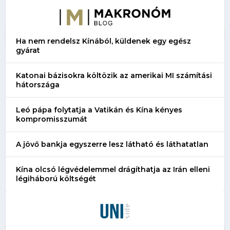
Ha nem rendelsz Kínából, küldenek egy egész
gyárat
Katonai bázisokra költözik az amerikai MI számítási
hátországa
Leó pápa folytatja a Vatikán és Kína kényes
kompromisszumát
A jövő bankja egyszerre lesz látható és láthatatlan
Kína olcsó légvédelemmel drágíthatja az Irán elleni
légiháború költségét