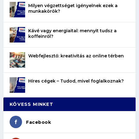
Milyen végzettséget igényelnek ezek a
munkakörök?
Kávé vagy energiaital: mennyit tudsz a
koffeinről?
Webfejlesztő: kreativitás az online térben
Híres cégek – Tudod, mivel foglalkoznak?
KÖVESS MINKET
Facebook