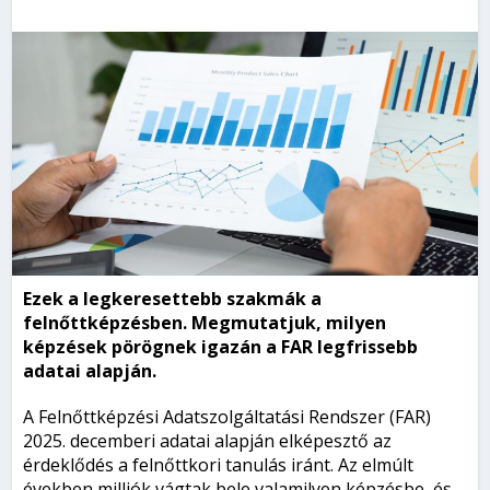
Ezek a legkeresettebb szakmák a
felnőttképzésben. Megmutatjuk, milyen
képzések pörögnek igazán a FAR legfrissebb
adatai alapján.
A Felnőttképzési Adatszolgáltatási Rendszer (FAR)
2025. decemberi adatai alapján elképesztő az
érdeklődés a felnőttkori tanulás iránt. Az elmúlt
években milliók vágtak bele valamilyen képzésbe, és