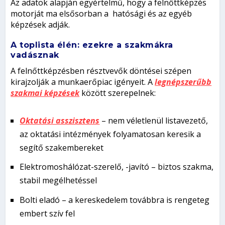
Az adatok alapján egyértelmű, hogy a felnőttképzés
motorját ma elsősorban a hatósági és az egyéb
képzések adják.
A toplista élén: ezekre a szakmákra
vadásznak
A felnőttképzésben résztvevők döntései szépen
kirajzolják a munkaerőpiac igényeit. A
legnépszerűbb
szakmai képzések
között szerepelnek:
Oktatási asszisztens
– nem véletlenül listavezető,
az oktatási intézmények folyamatosan keresik a
segítő szakembereket
Elektromoshálózat-szerelő, -javító – biztos szakma,
stabil megélhetéssel
Bolti eladó – a kereskedelem továbbra is rengeteg
embert szív fel