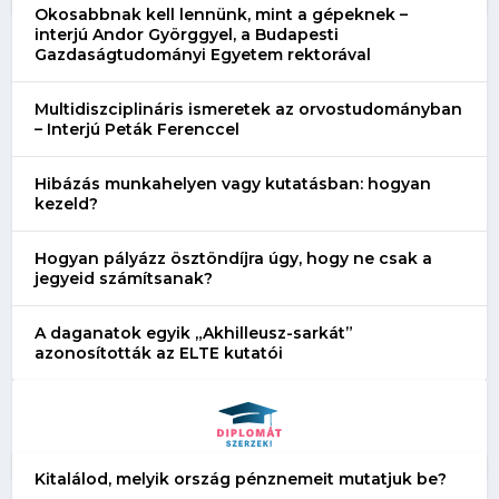
Okosabbnak kell lennünk, mint a gépeknek –
interjú Andor Györggyel, a Budapesti
Gazdaságtudományi Egyetem rektorával
Multidiszciplináris ismeretek az orvostudományban
– Interjú Peták Ferenccel
Hibázás munkahelyen vagy kutatásban: hogyan
kezeld?
Hogyan pályázz ösztöndíjra úgy, hogy ne csak a
jegyeid számítsanak?
A daganatok egyik „Akhilleusz-sarkát”
azonosították az ELTE kutatói
Kitalálod, melyik ország pénznemeit mutatjuk be?