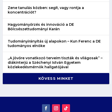
Zene tanulás közben: segít, vagy rontja a
koncentrációt?
Hagyományőrzés és innováció a DE
Bölcsészettudományi Karán
Tudományirányítás új alapokon – Kun Ferenc a DE
tudományos elnöke
„A jövőre vonatkozó terveim tiszták és világosak” –
diákinterjú a Széchenyi István Egyetem
közlekedésmérnök hallgatójával
KÖVESS MINKET