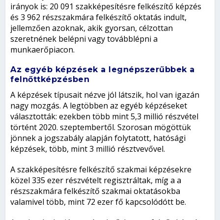
irányok is: 20 091 szakképesítésre felkészítő képzés
és 3 962 részszakmára felkészítő oktatás indult,
jellemzően azoknak, akik gyorsan, célzottan
szeretnének belépni vagy továbblépni a
munkaerőpiacon.
Az egyéb képzések a legnépszerűbbek a
felnőttképzésben
A képzések típusait nézve jól látszik, hol van igazán
nagy mozgás. A legtöbben az egyéb képzéseket
választották: ezekben több mint 5,3 millió részvétel
történt 2020. szeptembertől. Szorosan mögöttük
jönnek a jogszabály alapján folytatott, hatósági
képzések, több, mint 3 millió résztvevővel.
A szakképesítésre felkészítő szakmai képzésekre
közel 335 ezer részvételt regisztráltak, míg a a
részszakmára felkészítő szakmai oktatásokba
valamivel több, mint 72 ezer fő kapcsolódótt be.