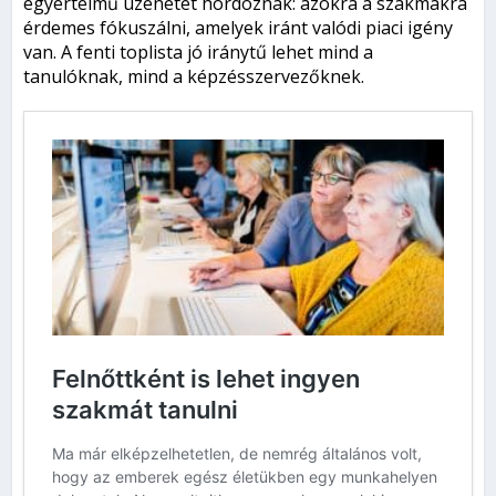
egyértelmű üzenetet hordoznak: azokra a szakmákra
érdemes fókuszálni, amelyek iránt valódi piaci igény
van. A fenti toplista jó iránytű lehet mind a
tanulóknak, mind a képzésszervezőknek.