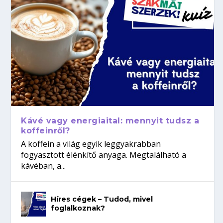
Kávé vagy energiaital: mennyit tudsz a
koffeinről?
A koffein a világ egyik leggyakrabban
fogyasztott élénkítő anyaga. Megtalálható a
kávéban, a...
Híres cégek – Tudod, mivel
foglalkoznak?