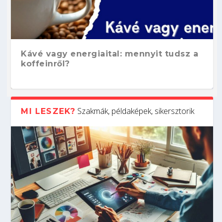
Kávé vagy energiaital: mennyit tudsz a
koffeinről?
Szakmák, példaképek, sikersztorik
MI LESZEK?
Hogyan készíts ATS-barát önéletrajzot?
Kitalálod, mire használják ezeket a
Nem sikerült az egyetemi felvételi?
Szoftverfejlesztő: verseny kódban –