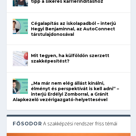
tipp a sikeres karrierindításhoz
Cégalapítás az iskolapadból – interjú
Hegyi Benjaminnal, az AutoConnect
társtulajdonosával
Mit tegyen, ha külföldön szerzett
szakképesítést?
„Ma már nem elég állást kínálni,
élményt és perspektívát is kell adni” –
interjú Erdélyi Zomborral, a Gránit
Alapkezelő vezérigazgató-helyettesével
A szakképzési rendszer friss témái
FŐSODOR