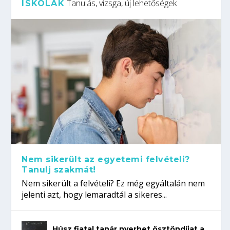
Tanulás, vizsga, új lehetőségek
ISKOLÁK
Nem sikerült az egyetemi felvételi?
Tanulj szakmát!
Nem sikerült a felvételi? Ez még egyáltalán nem
jelenti azt, hogy lemaradtál a sikeres...
Húsz fiatal tanár nyerhet ösztöndíjat a