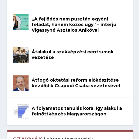
„A fejlődés nem pusztán egyéni
feladat, hanem közös ügy” – interjú
Vigassyné Asztalos Anikóval
Átalakul a szakképzési centrumok
vezetése
Átfogó oktatási reform előkészítése
kezdődik Csapodi Csaba vezetésével
A folyamatos tanulás kora: így alakul a
felnőttképzés Magyarországon