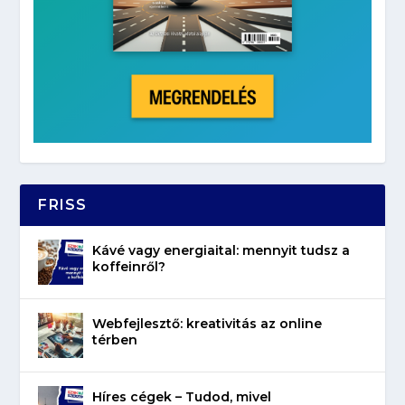
FRISS
Kávé vagy energiaital: mennyit tudsz a
koffeinről?
Webfejlesztő: kreativitás az online
térben
Híres cégek – Tudod, mivel