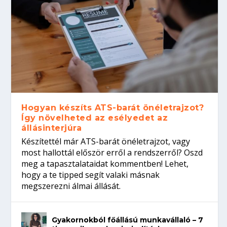
Hogyan készíts ATS-barát önéletrajzot?
Így növelheted az esélyedet az
állásinterjúra
Készítettél már ATS-barát önéletrajzot, vagy
most hallottál először erről a rendszerről? Oszd
meg a tapasztalataidat kommentben! Lehet,
hogy a te tipped segít valaki másnak
megszerezni álmai állását.
Gyakornokból főállású munkavállaló – 7