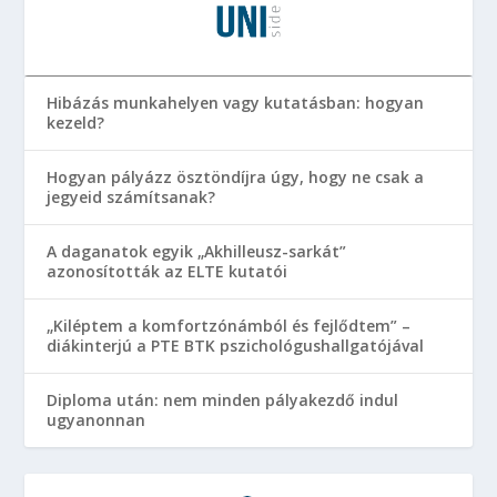
Hibázás munkahelyen vagy kutatásban: hogyan
kezeld?
Hogyan pályázz ösztöndíjra úgy, hogy ne csak a
jegyeid számítsanak?
A daganatok egyik „Akhilleusz-sarkát”
azonosították az ELTE kutatói
„Kiléptem a komfortzónámból és fejlődtem” –
diákinterjú a PTE BTK pszichológushallgatójával
Diploma után: nem minden pályakezdő indul
ugyanonnan