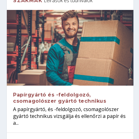
Leírások és tudnivalók
SZAKMÁK
Papírgyártó és -feldolgozó,
csomagolószer gyártó technikus
A papírgyártó, és -feldolgozó, csomagolószer
gyártó technikus vizsgálja és ellenőrzi a papír és
a...