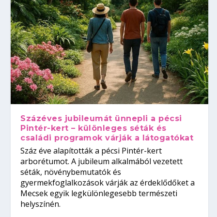
Százéves jubileumát ünnepli a pécsi
Pintér-kert – különleges séták és
családi programok várják a látogatókat
Száz éve alapították a pécsi Pintér-kert
arborétumot. A jubileum alkalmából vezetett
séták, növénybemutatók és
gyermekfoglalkozások várják az érdeklődőket a
Mecsek egyik legkülönlegesebb természeti
helyszínén.