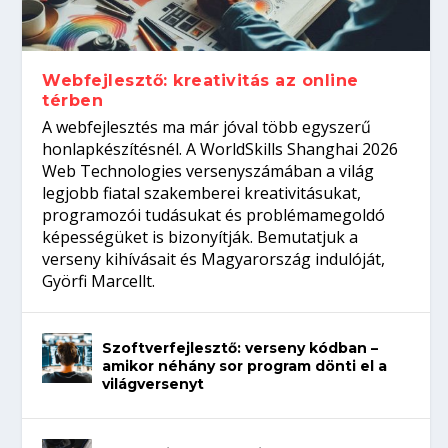
Így növelheted az esélyedet az
gépeket?
Tanulj szakmát!
amikor néhány sor program dönti el a
állásinterjúra...
világversenyt...
Webfejlesztő: kreativitás az online
térben
A webfejlesztés ma már jóval több egyszerű
honlapkészítésnél. A WorldSkills Shanghai 2026
Web Technologies versenyszámában a világ
legjobb fiatal szakemberei kreativitásukat,
programozói tudásukat és problémamegoldó
képességüket is bizonyítják. Bemutatjuk a
verseny kihívásait és Magyarország indulóját,
Györfi Marcellt.
Szoftverfejlesztő: verseny kódban –
amikor néhány sor program dönti el a
világversenyt