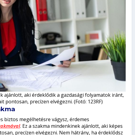
ajánlott, aki érdeklődik a gazdasági folyamatok iránt,
t pontosan, precízen elvégezni. (Fotó: 123RF)
zakma
 és biztos megélhetésre vágysz, érdemes
szakmával
. Ez a szakma mindenkinek ajánlott, aki képes
tosan, precízen elvégezni. Nem hátrány, ha érdeklődsz