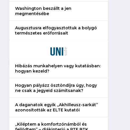
Washington beszállt a jen
megmentésébe
Augusztusra elfogyasztottuk a bolygó
természetes erőforrásait
Hibázás munkahelyen vagy kutatásban:
hogyan kezeld?
Hogyan pályázz ösztöndíjra úgy, hogy
ne csak a jegyeid számítsanak?
A daganatok egyik „Akhilleusz-sarkát”
azonosították az ELTE kutatói
„Kiléptem a komfortzónámból és
fejlődtem” – diákinterjú a PTE BTK