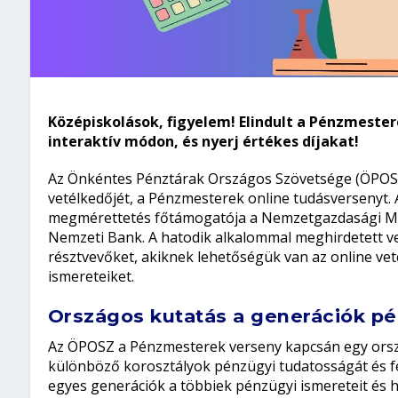
Középiskolások, figyelem! Elindult a Pénzmester
interaktív módon, és nyerj értékes díjakat!
Az Önkéntes Pénztárak Országos Szövetsége (ÖPOSZ)
vetélkedőjét, a Pénzmesterek online tudásversenyt. A
megmérettetés főtámogatója a Nemzetgazdasági Mi
Nemzeti Bank. A hatodik alkalommal meghirdetett ver
résztvevőket, akiknek lehetőségük van az online vet
ismereteiket.
Országos kutatás a generációk pé
Az ÖPOSZ a Pénzmesterek verseny kapcsán egy orsz
különböző korosztályok pénzügyi tudatosságát és fel
egyes generációk a többiek pénzügyi ismereteit és h