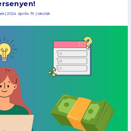
ersenyen!
zek
|
2024. április. 19.
|
Iskolák