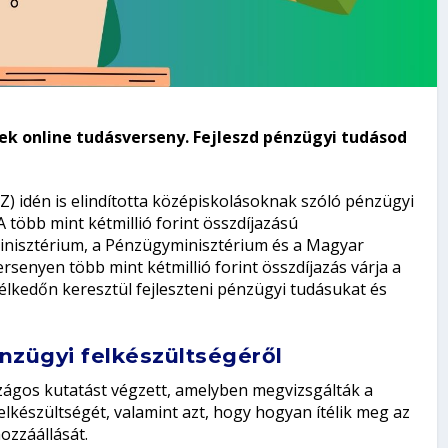
ek online tudásverseny. Fejleszd pénzügyi tudásod
 idén is elindította középiskolásoknak szóló pénzügyi
 több mint kétmillió forint összdíjazású
nisztérium, a Pénzügyminisztérium és a Magyar
senyen több mint kétmillió forint összdíjazás várja a
élkedőn keresztül fejleszteni pénzügyi tudásukat és
nzügyi felkészültségéről
ágos kutatást végzett, amelyben megvizsgálták a
készültségét, valamint azt, hogy hogyan ítélik meg az
ozzáállását.