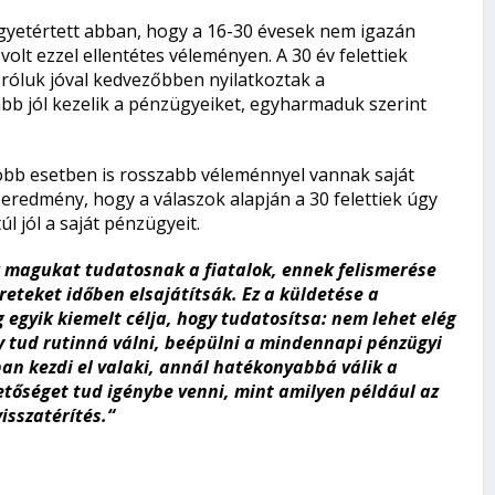
gyetértett abban, hogy a 16-30 évesek nem igazán
olt ezzel ellentétes véleményen. A 30 év felettiek
 róluk jóval kedvezőbben nyilatkoztak a
ább jól kezelik a pénzügyeiket, egyharmaduk szerint
több esetben is rosszabb véleménnyel vannak saját
 eredmény, hogy a válaszok alapján a 30 felettiek úgy
l jól a saját pénzügyeit.
k magukat tudatosnak a fiatalok, ennek felismerése
reteket időben elsajátítsák. Ez a küldetése a
egyik kiemelt célja, hogy tudatosítsa: nem lehet elég
y tud rutinná válni, beépülni a mindennapi pénzügyi
an kezdi el valaki, annál hatékonyabbá válik a
tőséget tud igénybe venni, mint amilyen például az
isszatérítés.“