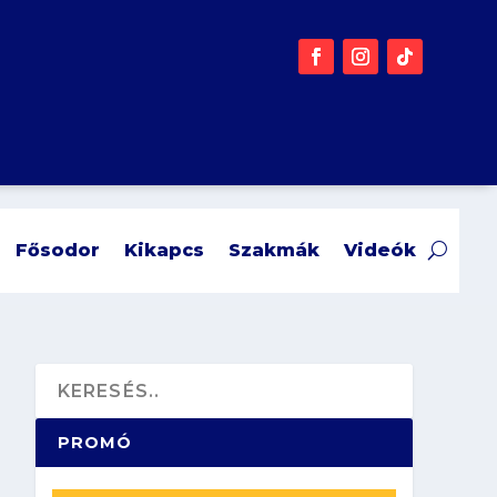
Fősodor
Kikapcs
Szakmák
Videók
PROMÓ