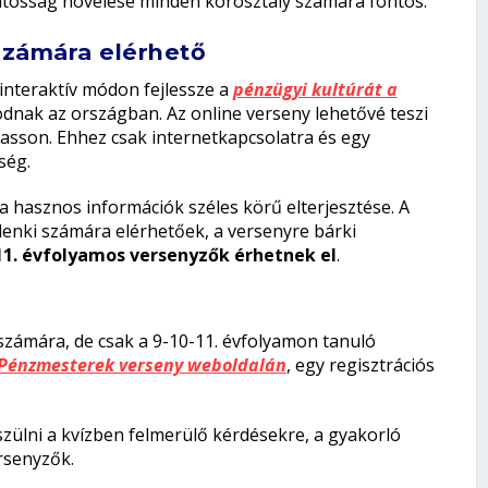
datosság növelése minden korosztály számára fontos.
számára elérhető
interaktív módon fejlessze a
pénzügyi kultúrát a
kodnak az országban. Az online verseny lehetővé teszi
hasson. Ehhez csak internetkapcsolatra és egy
kség.
 a hasznos információk széles körű elterjesztése. A
enki számára elérhetőek, a versenyre bárki
11. évfolyamos versenyzők érhetnek el
.
számára, de csak a 9-10-11. évfolyamon tanuló
Pénzmesterek verseny weboldalán
, egy regisztrációs
szülni a kvízben felmerülő kérdésekre, a gyakorló
ersenyzők.