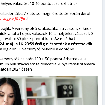
 helyes válaszért 10-10 pontot szerezhetnek.
ül a döntőbe. Az utolsó megmérettetés során derül
 vagy a fődíjat
!
ig zajlik. A verseny első szakaszában a versenyzőknek
niük, ahol a helyes válaszok 10, a helytelen válaszok 0
, további 50 plusz pontot kap.
Az első hat
4. május 16. 23:59 óráig elérhetőek a résztvevők
 a legjobb 50 versenyző bekerül a döntőbe.
 versenyzők szintén 100 + 50 pontot érhetnek el a
ximum 600 szavas esszé feladatra. A nyertesek számára
hatóan 2024 őszén.