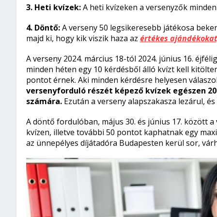
3. Heti kvízek:
A heti kvízeken a versenyzők minden
4. Döntő:
A verseny 50 legsikeresebb játékosa beker
majd ki, hogy kik viszik haza az
értékes ajándékokat,
A verseny 2024. március 18-tól 2024. június 16. éjfél
minden héten egy 10 kérdésből álló kvízt kell kitölte
pontot érnek. Aki minden kérdésre helyesen válaszol
versenyforduló részét képező kvízek egészen 202
számára.
Ezután a verseny alapszakasza lezárul, és
A döntő fordulóban, május 30. és június 17. között a
kvízen, illetve további 50 pontot kaphatnak egy ma
az ünnepélyes díjátadóra Budapesten kerül sor, vár