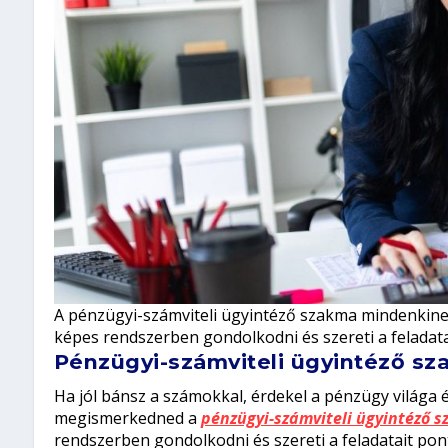
A pénzügyi-számviteli ügyintéző szakma mindenkinek 
képes rendszerben gondolkodni és szereti a feladatai
Pénzügyi-számviteli ügyintéző s
Ha jól bánsz a számokkal, érdekel a pénzügy világa
megismerkedned a
pénzügyi-számviteli ügyintéző 
rendszerben gondolkodni és szereti a feladatait pon