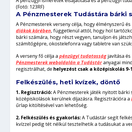
A pénzügyi ismeretek elsajátítása és a pénzügyi tu
(Fotó: 123RF)
A Pénzmesterek Tudástára bárki 
A Pénzmesterek verseny célja, hogy élményszerű és 
diákok körében
, függetlenül attól, hogy hol tartóz
bárki számára, hogy részt vegyen, tanuljon és játsz
számítógépre, okostelefonra vagy tabletre van szü
A verseny fő célja a
pénzügyi tudatosság
javítása és
Pénzmesterek weboldalán a Tudástár
anyagai mind
regisztrálhat, de
helyezést csak a középiskolás 9-
Felkészülés, heti kvízek, döntő
1. Regisztráció:
A Pénzmesterek játék nyitott bárki 
középiskolások kerülnek díjazásra. Regisztrációra a
űrlap kitöltésével van lehetőség.
2. Felkészülés és gyakorlás:
A Tudástár segít felké
kvízzel pedig tét nélkül tesztelhetik a tudásukat a v