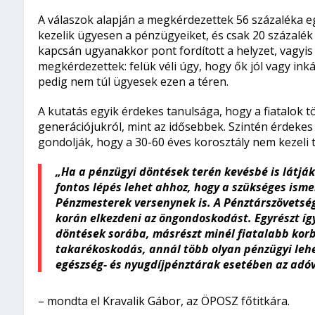
A válaszok alapján a megkérdezettek 56 százaléka e
kezelik ügyesen a pénzügyeiket, és csak 20 százalék v
kapcsán ugyanakkor pont fordított a helyzet, vagyis
megkérdezettek: felük véli úgy, hogy ők jól vagy ink
pedig nem túl ügyesek ezen a téren.
A kutatás egyik érdekes tanulsága, hogy a fiatalok 
generációjukról, mint az idősebbek. Szintén érdekes
gondolják, hogy a 30-60 éves korosztály nem kezeli tú
„Ha a pénzügyi döntések terén kevésbé is látjá
fontos lépés lehet ahhoz, hogy a szükséges isme
Pénzmesterek versenynek is. A Pénztárszövetség 
korán elkezdeni az öngondoskodást. Egyrészt íg
döntések sorába, másrészt minél fiatalabb korb
takarékoskodás, annál több olyan pénzügyi lehe
egészség- és nyugdíjpénztárak esetében az adóv
– mondta el Kravalik Gábor, az ÖPOSZ főtitkára.