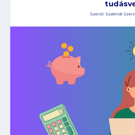
tudásv
Szerző:
Szakmát Szer