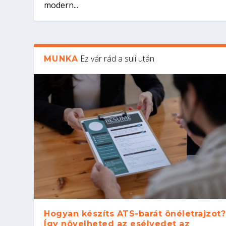
modern...
Ez vár rád a suli után
MUNKA
Hogyan készíts ATS-barát önéletrajzot?
Így növelheted az esélyedet az