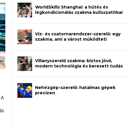
WorldSkills Shanghai: a hűtés és
légkondicionálás szakma kulisszatitkai
Víz- és csatornarendszer-szerelő: egy
szakma, ami a várost működteti
Villanyszerelő szakma: biztos jövő,
modern technológia és keresett tudás
Nehézgép-szerelő: hatalmas gépek
an – amikor néhány sor program dönti
precízen
 A
et a gépeket?
eli? Tanulj szakmát!
ódj ki telefon nélkül?
ás