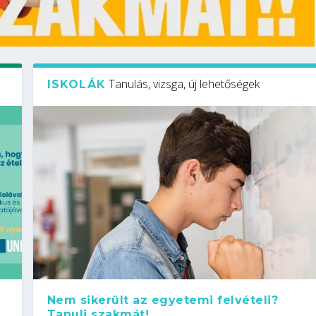
Tanulás, vizsga, új lehetőségek
ISKOLÁK
Nem sikerült az egyetemi felvételi?
Tanulj szakmát!