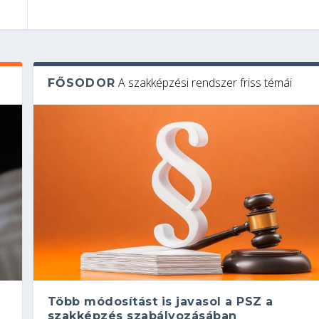
A szakképzési rendszer friss témái
FŐSODOR
Több módosítást is javasol a PSZ a
szakképzés szabályozásában