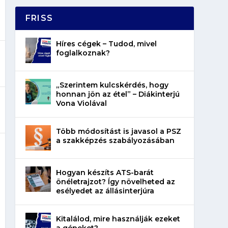
FRISS
Híres cégek – Tudod, mivel
foglalkoznak?
„Szerintem kulcskérdés, hogy
honnan jön az étel” – Diákinterjú
Vona Violával
Több módosítást is javasol a PSZ
a szakképzés szabályozásában
Hogyan készíts ATS-barát
önéletrajzot? Így növelheted az
esélyedet az állásinterjúra
Kitalálod, mire használják ezeket
a gépeket?