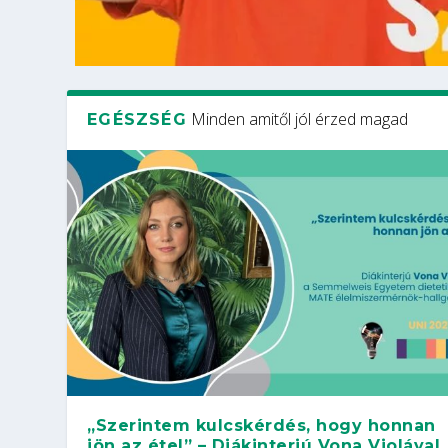
Minden amitől jól érzed magad
EGÉSZSÉG
„Szerintem kulcskérdés, hogy honnan
jön az étel” – Diákinterjú Vona Violával