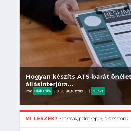
Hogyan készíts ATS-barát önélet
állásinterjúra...
Írta:
Oláh Erika
|
2026. augusztus. 5.
|
Munka
Szakmák, példaképek, sikersztorik
MI LESZEK?