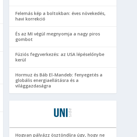
Felemás kép a boltokban: éves növekedés,
havi korrekció
És az MI végül megnyomja a nagy piros
gombot
Fúziós fegyverkezés: az USA lépéselőnybe
kerül
Hormuz és Báb El-Mandeb: fenyegetés a
globális energiaellátásra és a
világgazdaságra
Hogyan pályázz ösztöndíjra úgy, hogy ne