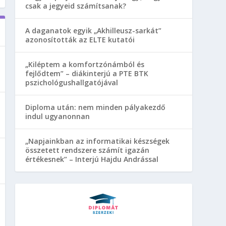
csak a jegyeid számítsanak?
A daganatok egyik „Akhilleusz-sarkát”
azonosították az ELTE kutatói
„Kiléptem a komfortzónámból és
fejlődtem” – diákinterjú a PTE BTK
pszichológushallgatójával
Diploma után: nem minden pályakezdő
indul ugyanonnan
„Napjainkban az informatikai készségek
összetett rendszere számít igazán
értékesnek” – Interjú Hajdu Andrással