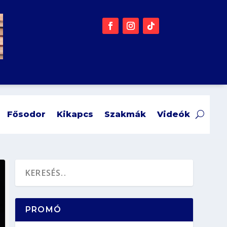
Fősodor
Kikapcs
Szakmák
Videók
PROMÓ