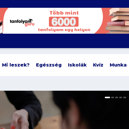
Mi leszek?
Egészség
Iskolák
Kvíz
Munka