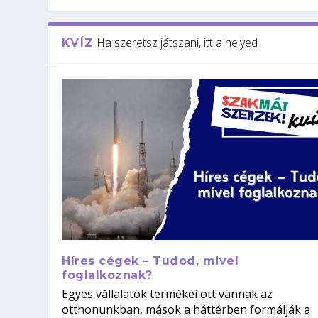
Ha szeretsz játszani, itt a helyed
KVÍZ
Híres cégek – Tudod, mivel
foglalkoznak?
Egyes vállalatok termékei ott vannak az
otthonunkban, mások a háttérben formálják a