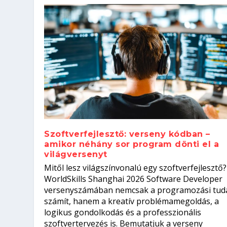
Szoftverfejlesztő: verseny kódban –
amikor néhány sor program dönti el a
világversenyt
Szoftverfejlesztő: verseny kódb
Mitől lesz világszínvonalú egy szoftverfejlesztő?
Kitalálod, mire használják ezek
Nem sikerült az egyetemi felvét
el a világversenyt...
Digitális detox – hogyan kapcsol
WorldSkills Shanghai 2026 Software Developer
Írta:
Írta:
Írta:
Írta:
Tóth Mónika
Oláh Erika
Szakmát Szerzek
Oláh Erika
|
|
|
2026. augusztus. 4.
2026. augusztus. 3.
2026. augusztus. 4.
|
2026. augusztus. 3.
|
|
|
Iskolák
Egészség
Kvíz
|
Mi leszek?
versenyszámában nemcsak a programozási tud
számít, hanem a kreatív problémamegoldás, a
logikus gondolkodás és a professzionális
szoftvertervezés is. Bemutatjuk a verseny