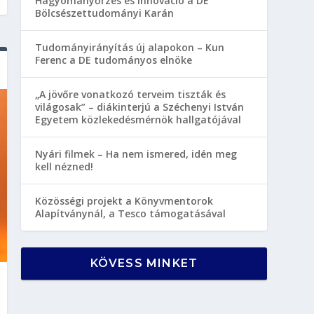
Hagyományőrzés és innováció a DE
Bölcsészettudományi Karán
Tudományirányítás új alapokon – Kun
Ferenc a DE tudományos elnöke
„A jövőre vonatkozó terveim tiszták és
világosak” – diákinterjú a Széchenyi István
Egyetem közlekedésmérnök hallgatójával
Nyári filmek – Ha nem ismered, idén meg
kell nézned!
Közösségi projekt a Könyvmentorok
Alapítványnál, a Tesco támogatásával
KÖVESS MINKET