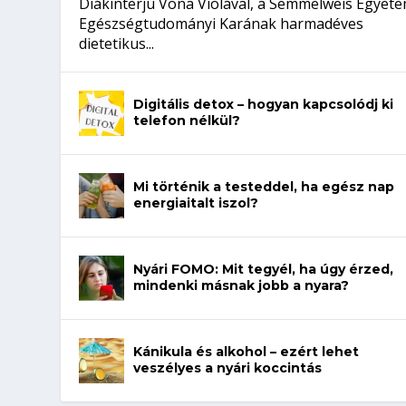
Diákinterjú Vona Violával, a Semmelweis Egyet
Egészségtudományi Karának harmadéves
dietetikus...
Digitális detox – hogyan kapcsolódj ki
telefon nélkül?
Mi történik a testeddel, ha egész nap
energiaitalt iszol?
Nyári FOMO: Mit tegyél, ha úgy érzed,
mindenki másnak jobb a nyara?
Kánikula és alkohol – ezért lehet
veszélyes a nyári koccintás