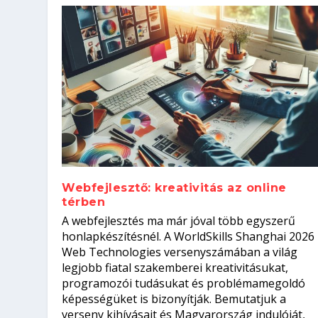
Webfejlesztő: kreativitás az online
térben
Hogyan készíts ATS-barát önélet
Szoftverfejlesztő: verseny kódb
A webfejlesztés ma már jóval több egyszerű
állásinterjúra...
Kitalálod, mire használják ezek
Nem sikerült az egyetemi felvét
el a világversenyt...
honlapkészítésnél. A WorldSkills Shanghai 2026
Web Technologies versenyszámában a világ
Írta:
Írta:
Írta:
Írta:
Oláh Erika
Tóth Mónika
Oláh Erika
Szakmát Szerzek
|
|
2026. augusztus. 5.
|
2026. augusztus. 4.
2026. augusztus. 4.
|
2026. augusztus. 3.
|
|
|
Munka
Iskolák
Kvíz
|
Mi leszek?
legjobb fiatal szakemberei kreativitásukat,
programozói tudásukat és problémamegoldó
képességüket is bizonyítják. Bemutatjuk a
verseny kihívásait és Magyarország indulóját,