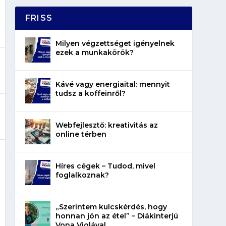
FRISS
Milyen végzettséget igényelnek
ezek a munkakörök?
Kávé vagy energiaital: mennyit
tudsz a koffeinről?
Webfejlesztő: kreativitás az
online térben
Híres cégek – Tudod, mivel
foglalkoznak?
„Szerintem kulcskérdés, hogy
honnan jön az étel” – Diákinterjú
Vona Violával