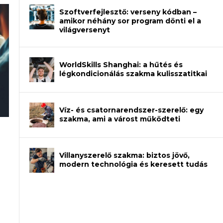
Szoftverfejlesztő: verseny kódban –
amikor néhány sor program dönti el a
világversenyt
WorldSkills Shanghai: a hűtés és
légkondicionálás szakma kulisszatitkai
Víz- és csatornarendszer-szerelő: egy
szakma, ami a várost működteti
rajzot? Így növelheted az esélyedet az
an – amikor néhány sor program dönti
Villanyszerelő szakma: biztos jövő,
modern technológia és keresett tudás
et a gépeket?
eli? Tanulj szakmát!