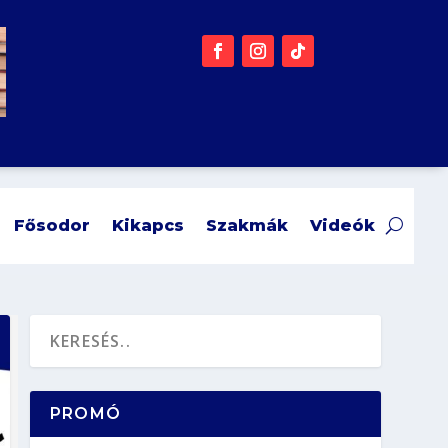
Fősodor
Kikapcs
Szakmák
Videók
PROMÓ