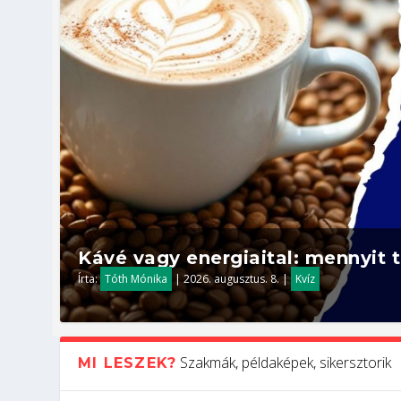
Kávé vagy energiaital: mennyit t
Írta:
Tóth Mónika
|
2026. augusztus. 8.
|
Kvíz
Szakmák, példaképek, sikersztorik
MI LESZEK?