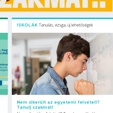
Tanulás, vizsga, új lehetőségek
ISKOLÁK
Nem sikerült az egyetemi felvételi?
Tanulj szakmát!