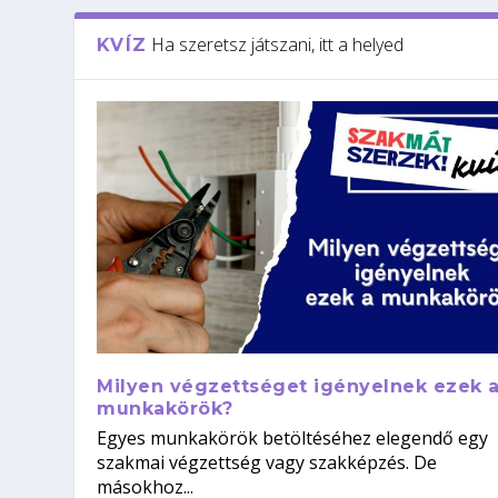
Ha szeretsz játszani, itt a helyed
KVÍZ
Milyen végzettséget igényelnek ezek 
munkakörök?
Egyes munkakörök betöltéséhez elegendő egy
szakmai végzettség vagy szakképzés. De
másokhoz...