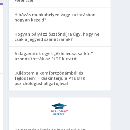
Ferenccel
Hibázás munkahelyen vagy kutatásban:
hogyan kezeld?
Hogyan pályázz ösztöndíjra úgy, hogy ne
csak a jegyeid számítsanak?
A daganatok egyik „Akhilleusz-sarkát”
azonosították az ELTE kutatói
„Kiléptem a komfortzónámból és
fejlődtem” – diákinterjú a PTE BTK
pszichológushallgatójával