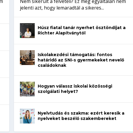
em
Nem sikerült a felvételi? Ez még egyáltalán nem
jelenti azt, hogy lemaradtál a sikeres...
Húsz fiatal tanár nyerhet ösztöndíjat a
Richter Alapítványtól
Iskolakezdési támogatás: fontos
határidő az SNI-s gyermekeket nevelő
családoknak
Hogyan válassz iskolai közösségi
szolgálati helyet?
Nyelvtudás és szakma: ezért keresik a
nyelveket beszélő szakembereket