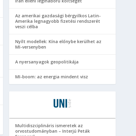
Irán elleni légiháború költségét
Az amerikai gazdasági bérgyilkos Latin-
Amerika legnagyobb fizetési rendszerét
veszi célba
Nyílt modellek: Kína előnybe kerülhet az
MI-versenyben
A nyersanyagok geopolitikája
MI-boom: az energia mindent visz
Multidiszciplináris ismeretek az
orvostudományban – Interjú Peták