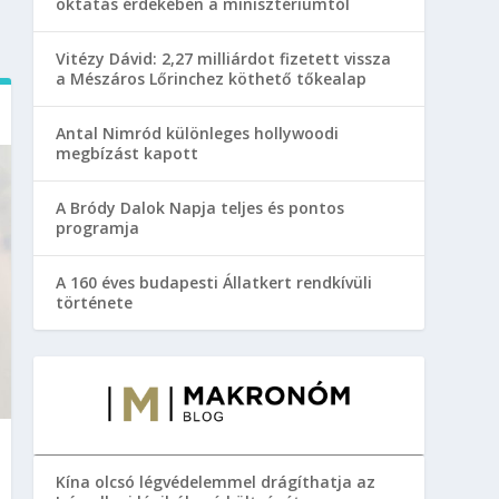
oktatás érdekében a minisztériumtól
Vitézy Dávid: 2,27 milliárdot fizetett vissza
a Mészáros Lőrinchez köthető tőkealap
Antal Nimród különleges hollywoodi
megbízást kapott
A Bródy Dalok Napja teljes és pontos
programja
A 160 éves budapesti Állatkert rendkívüli
története
Kína olcsó légvédelemmel drágíthatja az