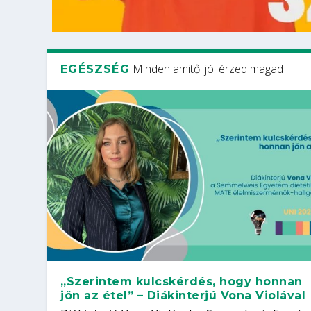
Minden amitől jól érzed magad
EGÉSZSÉG
„Szerintem kulcskérdés, hogy honnan
jön az étel” – Diákinterjú Vona Violával