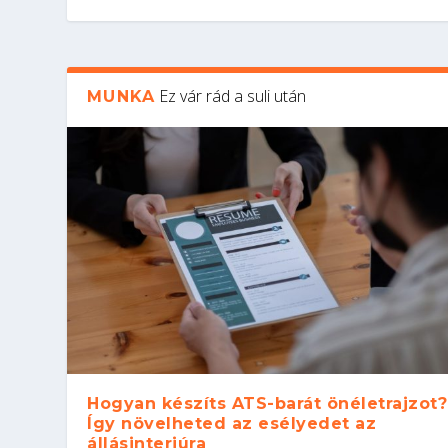
Ez vár rád a suli után
MUNKA
Hogyan készíts ATS-barát önéletrajzot?
Így növelheted az esélyedet az
állásinterjúra