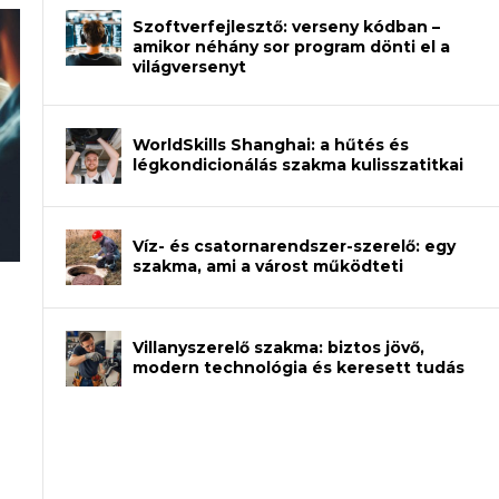
Szoftverfejlesztő: verseny kódban –
amikor néhány sor program dönti el a
világversenyt
WorldSkills Shanghai: a hűtés és
légkondicionálás szakma kulisszatitkai
Víz- és csatornarendszer-szerelő: egy
szakma, ami a várost működteti
rajzot? Így növelheted az esélyedet az
an – amikor néhány sor program dönti
Villanyszerelő szakma: biztos jövő,
modern technológia és keresett tudás
et a gépeket?
eli? Tanulj szakmát!