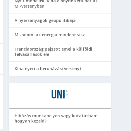
Nyílt modellek: Kína előnybe kerülhet az
MI-versenyben
A nyersanyagok geopolitikája
MI-boom: az energia mindent visz
Franciaország pajzsot emel a külföldi
felvásárlások elé
Kína nyeri a beruházási versenyt
Hibázás munkahelyen vagy kutatásban:
hogyan kezeld?