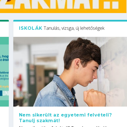
Tanulás, vizsga, új lehetőségek
ISKOLÁK
Nem sikerült az egyetemi felvételi?
Tanulj szakmát!