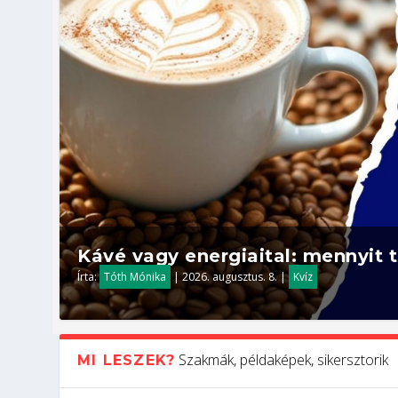
Kávé vagy energiaital: mennyit t
Írta:
Tóth Mónika
|
2026. augusztus. 8.
|
Kvíz
Szakmák, példaképek, sikersztorik
MI LESZEK?