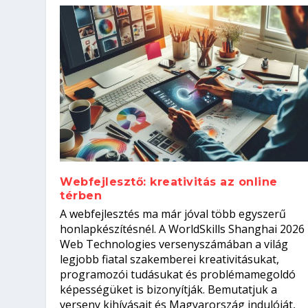
Webfejlesztő: kreativitás az online
térben
Hogyan készíts ATS-barát önélet
Szoftverfejlesztő: verseny kódb
A webfejlesztés ma már jóval több egyszerű
állásinterjúra...
Kitalálod, mire használják ezek
Nem sikerült az egyetemi felvét
el a világversenyt...
honlapkészítésnél. A WorldSkills Shanghai 2026
Web Technologies versenyszámában a világ
Írta:
Írta:
Írta:
Írta:
Oláh Erika
Tóth Mónika
Oláh Erika
Szakmát Szerzek
|
|
2026. augusztus. 5.
|
2026. augusztus. 4.
2026. augusztus. 4.
|
2026. augusztus. 3.
|
|
|
Munka
Iskolák
Kvíz
|
Mi leszek?
legjobb fiatal szakemberei kreativitásukat,
programozói tudásukat és problémamegoldó
képességüket is bizonyítják. Bemutatjuk a
verseny kihívásait és Magyarország indulóját,