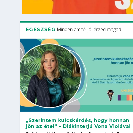
Minden amitől jól érzed magad
EGÉSZSÉG
„Szerintem kulcskérdés, hogy honnan
jön az étel” – Diákinterjú Vona Violával