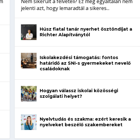
em
Nem sikerült a felvételi? Ez még egyáltalán nem
jelenti azt, hogy lemaradtál a sikeres...
Húsz fiatal tanár nyerhet ösztöndíjat a
Richter Alapítványtól
Iskolakezdési támogatás: fontos
határidő az SNI-s gyermekeket nevelő
családoknak
Hogyan válassz iskolai közösségi
szolgálati helyet?
Nyelvtudás és szakma: ezért keresik a
nyelveket beszélő szakembereket