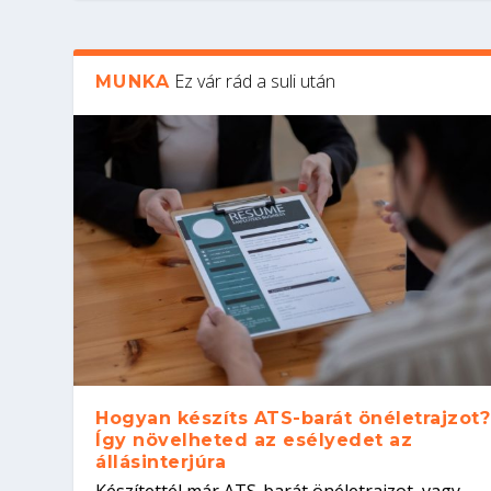
Ez vár rád a suli után
MUNKA
Hogyan készíts ATS-barát önéletrajzot?
Így növelheted az esélyedet az
állásinterjúra
Készítettél már ATS-barát önéletrajzot, vagy