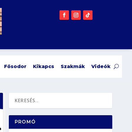
Fősodor
Kikapcs
Szakmák
Videók
PROMÓ