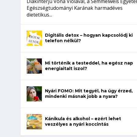
Diákinterjú Vona Violával, a Semmelweis Egyet
Egészségtudományi Karának harmadéves
dietetikus...
Digitális detox – hogyan kapcsolódj ki
telefon nélkül?
Mi történik a testeddel, ha egész nap
energiaitalt iszol?
Nyári FOMO: Mit tegyél, ha úgy érzed,
mindenki másnak jobb a nyara?
Kánikula és alkohol – ezért lehet
veszélyes a nyári koccintás