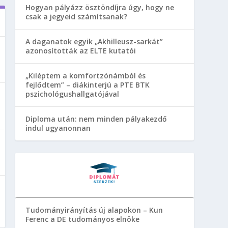
Hogyan pályázz ösztöndíjra úgy, hogy ne
csak a jegyeid számítsanak?
A daganatok egyik „Akhilleusz-sarkát”
azonosították az ELTE kutatói
„Kiléptem a komfortzónámból és
fejlődtem” – diákinterjú a PTE BTK
pszichológushallgatójával
Diploma után: nem minden pályakezdő
indul ugyanonnan
Tudományirányítás új alapokon – Kun
Ferenc a DE tudományos elnöke