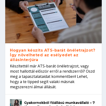
Hogyan készíts ATS-barát önéletrajzot?
Így növelheted az esélyedet az
állásinterjúra
Készítettél már ATS-barát önéletrajzot, vagy
most hallottál először erről a rendszerről? Oszd
meg a tapasztalataidat kommentben! Lehet,
hogy a te tipped segít valaki másnak
megszerezni álmai állását.
Gyakornokból főállású munkavállaló – 7