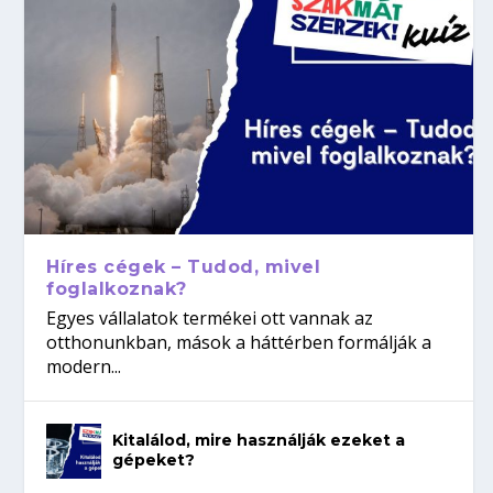
Híres cégek – Tudod, mivel
foglalkoznak?
Egyes vállalatok termékei ott vannak az
otthonunkban, mások a háttérben formálják a
modern...
Kitalálod, mire használják ezeket a
gépeket?