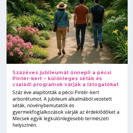
Százéves jubileumát ünnepli a pécsi
Pintér-kert – különleges séták és
családi programok várják a látogatókat
Száz éve alapították a pécsi Pintér-kert
arborétumot. A jubileum alkalmából vezetett
séták, növénybemutatók és
gyermekfoglalkozások várják az érdeklődőket a
Mecsek egyik legkülönlegesebb természeti
helyszínén.