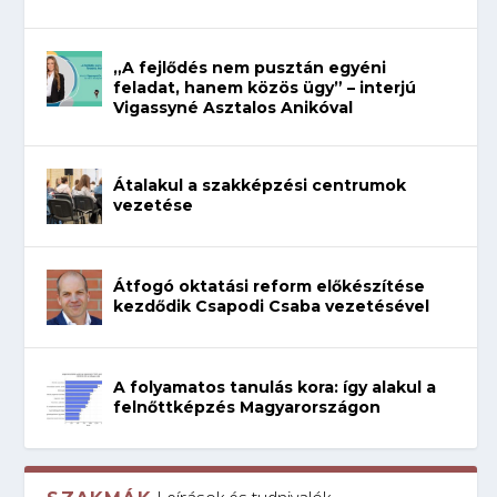
„A fejlődés nem pusztán egyéni
feladat, hanem közös ügy” – interjú
Vigassyné Asztalos Anikóval
Átalakul a szakképzési centrumok
vezetése
Átfogó oktatási reform előkészítése
kezdődik Csapodi Csaba vezetésével
A folyamatos tanulás kora: így alakul a
felnőttképzés Magyarországon