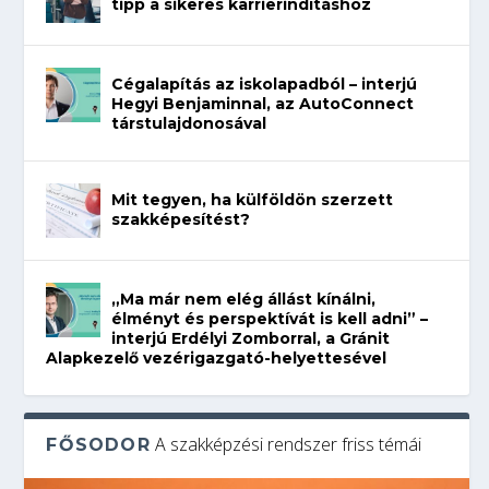
tipp a sikeres karrierindításhoz
Cégalapítás az iskolapadból – interjú
Hegyi Benjaminnal, az AutoConnect
társtulajdonosával
Mit tegyen, ha külföldön szerzett
szakképesítést?
„Ma már nem elég állást kínálni,
élményt és perspektívát is kell adni” –
interjú Erdélyi Zomborral, a Gránit
Alapkezelő vezérigazgató-helyettesével
A szakképzési rendszer friss témái
FŐSODOR