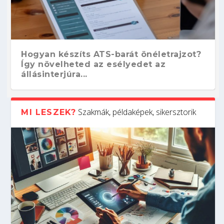
Hogyan készíts ATS-barát önéletrajzot?
Így növelheted az esélyedet az
állásinterjúra...
Szakmák, példaképek, sikersztorik
MI LESZEK?
Kitalálod, mire használják ezeket a
Nem sikerült az egyetemi felvételi?
Szoftverfejlesztő: verseny kódban –
Digitális detox – hogyan kapcsolódj ki