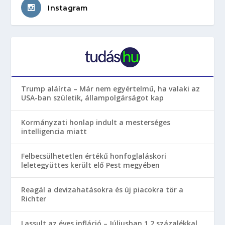
Instagram
Trump aláírta – Már nem egyértelmű, ha valaki az
USA-ban születik, állampolgárságot kap
Kormányzati honlap indult a mesterséges
intelligencia miatt
Felbecsülhetetlen értékű honfoglaláskori
leletegyüttes került elő Pest megyében
Reagál a devizahatásokra és új piacokra tör a
Richter
Lassult az éves infláció – Júliusban 1,2 százalékkal