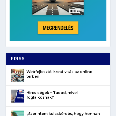
FRISS
Webfejlesztő: kreativitás az online
térben
Híres cégek – Tudod, mivel
foglalkoznak?
„Szerintem kulcskérdés, hogy honnan