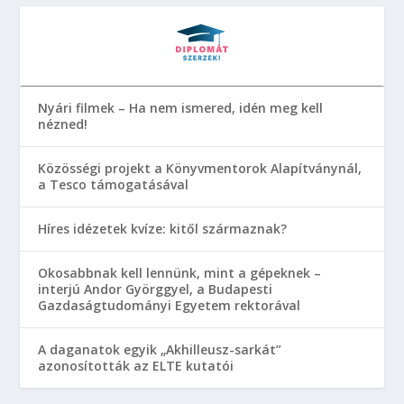
Nyári filmek – Ha nem ismered, idén meg kell
nézned!
Közösségi projekt a Könyvmentorok Alapítványnál,
a Tesco támogatásával
Híres idézetek kvíze: kitől származnak?
Okosabbnak kell lennünk, mint a gépeknek –
interjú Andor Györggyel, a Budapesti
Gazdaságtudományi Egyetem rektorával
A daganatok egyik „Akhilleusz-sarkát”
azonosították az ELTE kutatói