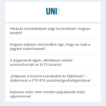
Hibázás munkahelyen vagy kutatásban: hogyan
kezeld?
Hogyan pályázz ösztöndíjra úgy, hogy ne csak a
jegyeid számítsanak?
A daganatok egyik „Akhilleusz-sarkát”
azonosították az ELTE kutatói
„Kiléptem a komfortzónámból és fejlődtem” –
diákinterjú a PTE BTK pszichológushallgatójával
Diploma után: nem minden pályakezdő indul
ugyanonnan