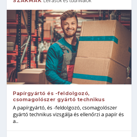
Leírások és tudnivalók
SZAKMÁK
Papírgyártó és -feldolgozó,
csomagolószer gyártó technikus
A papírgyártó, és -feldolgozó, csomagolószer
gyártó technikus vizsgálja és ellenőrzi a papír és
a...