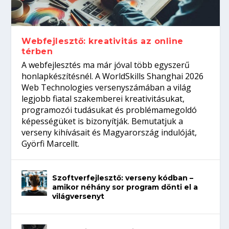
gépeket?
Tanulj szakmát!
amikor néhány sor program dönti el a
telefon nélkül?
világversenyt...
Webfejlesztő: kreativitás az online
térben
A webfejlesztés ma már jóval több egyszerű
honlapkészítésnél. A WorldSkills Shanghai 2026
Web Technologies versenyszámában a világ
legjobb fiatal szakemberei kreativitásukat,
programozói tudásukat és problémamegoldó
képességüket is bizonyítják. Bemutatjuk a
verseny kihívásait és Magyarország indulóját,
Györfi Marcellt.
Szoftverfejlesztő: verseny kódban –
amikor néhány sor program dönti el a
világversenyt