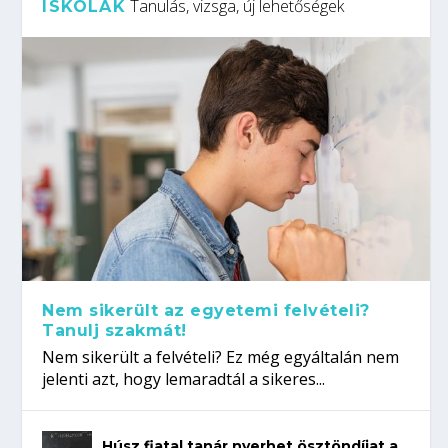
Tanulás, vizsga, új lehetőségek
ISKOLÁK
Nem sikerült az egyetemi felvételi?
Tanulj szakmát!
Nem sikerült a felvételi? Ez még egyáltalán nem
jelenti azt, hogy lemaradtál a sikeres...
Húsz fiatal tanár nyerhet ösztöndíjat a