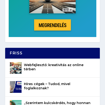
FRISS
Webfejlesztő: kreativitás az online
térben
Híres cégek – Tudod, mivel
foglalkoznak?
„Szerintem kulcskérdés, hogy honnan