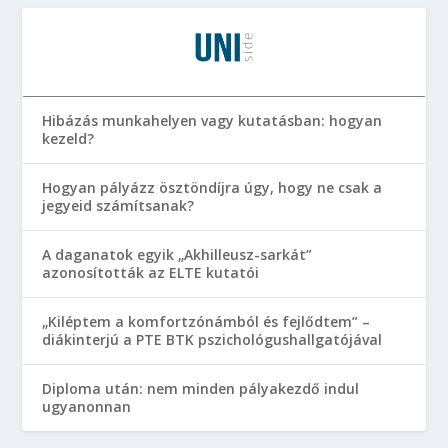
Hibázás munkahelyen vagy kutatásban: hogyan
kezeld?
Hogyan pályázz ösztöndíjra úgy, hogy ne csak a
jegyeid számítsanak?
A daganatok egyik „Akhilleusz-sarkát”
azonosították az ELTE kutatói
„Kiléptem a komfortzónámból és fejlődtem” –
diákinterjú a PTE BTK pszichológushallgatójával
Diploma után: nem minden pályakezdő indul
ugyanonnan