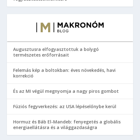
Augusztusra elfogyasztottuk a bolygó
természetes erőforrásait
Felemás kép a boltokban: éves növekedés, havi
korrekció
És az MI végül megnyomja a nagy piros gombot
Fúziós fegyverkezés: az USA lépéselőnybe kerül
Hormuz és Báb El-Mandeb: fenyegetés a globális
energiaellátásra és a világgazdaságra