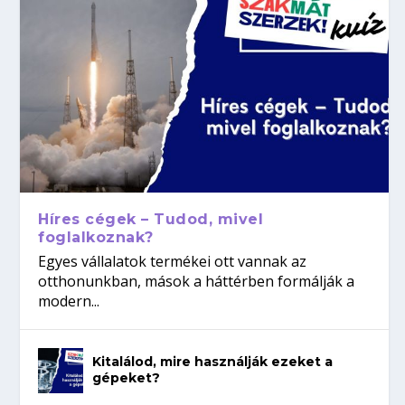
Híres cégek – Tudod, mivel
foglalkoznak?
Egyes vállalatok termékei ott vannak az
otthonunkban, mások a háttérben formálják a
modern...
Kitalálod, mire használják ezeket a
gépeket?