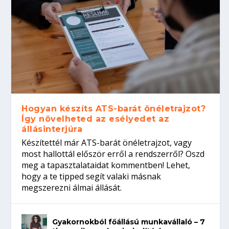
Hogyan készíts ATS-barát önéletrajzot?
Így növelheted az esélyedet az
állásinterjúra
Készítettél már ATS-barát önéletrajzot, vagy
most hallottál először erről a rendszerről? Oszd
meg a tapasztalataidat kommentben! Lehet,
hogy a te tipped segít valaki másnak
megszerezni álmai állását.
Gyakornokból főállású munkavállaló – 7