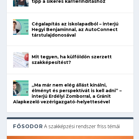
tipp a sikeres karrierindításhoz
Cégalapítás az iskolapadból – interjú
Hegyi Benjaminnal, az AutoConnect
társtulajdonosával
Mit tegyen, ha külföldön szerzett
szakképesítést?
„Ma már nem elég állást kínálni,
élményt és perspektívát is kell adni” –
interjú Erdélyi Zomborral, a Gránit
Alapkezelő vezérigazgató-helyettesével
A szakképzési rendszer friss témái
FŐSODOR