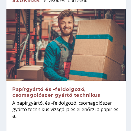
Leírások és tudnivalók
SZAKMÁK
Papírgyártó és -feldolgozó,
csomagolószer gyártó technikus
A papírgyártó, és -feldolgozó, csomagolószer
gyártó technikus vizsgálja és ellenőrzi a papír és
a...