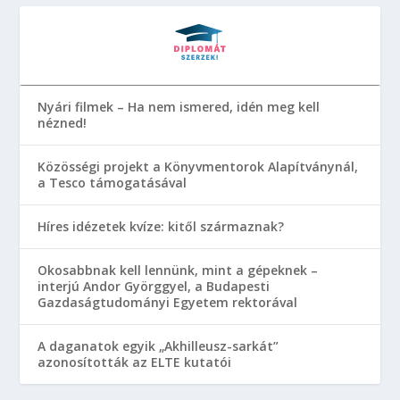
Nyári filmek – Ha nem ismered, idén meg kell
nézned!
Közösségi projekt a Könyvmentorok Alapítványnál,
a Tesco támogatásával
Híres idézetek kvíze: kitől származnak?
Okosabbnak kell lennünk, mint a gépeknek –
interjú Andor Györggyel, a Budapesti
Gazdaságtudományi Egyetem rektorával
A daganatok egyik „Akhilleusz-sarkát”
azonosították az ELTE kutatói