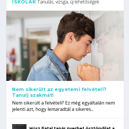
Tanulás, vizsga, új lehetőségek
ISKOLÁK
Nem sikerült az egyetemi felvételi?
Tanulj szakmát!
Nem sikerült a felvételi? Ez még egyáltalán nem
jelenti azt, hogy lemaradtál a sikeres...
Húsz fiatal tanár nyerhet ösztöndíjat a