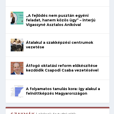
„A fejlődés nem pusztán egyéni
feladat, hanem közös ügy” – interjú
Vigassyné Asztalos Anikóval
Átalakul a szakképzési centrumok
vezetése
Átfogó oktatási reform előkészítése
kezdődik Csapodi Csaba vezetésével
A folyamatos tanulás kora: így alakul a
felnőttképzés Magyarországon