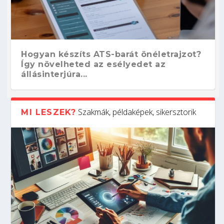
Hogyan készíts ATS-barát önéletrajzot?
Így növelheted az esélyedet az
állásinterjúra...
Szakmák, példaképek, sikersztorik
MI LESZEK?
Kitalálod, mire használják ezeket a
Nem sikerült az egyetemi felvételi?
Szoftverfejlesztő: verseny kódban –
Digitális detox – hogyan kapcsolódj ki