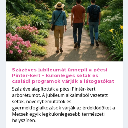
Százéves jubileumát ünnepli a pécsi
Pintér-kert – különleges séták és
családi programok várják a látogatókat
Száz éve alapították a pécsi Pintér-kert
arborétumot. A jubileum alkalmából vezetett
séták, növénybemutatók és
gyermekfoglalkozások várják az érdeklődőket a
Mecsek egyik legkülönlegesebb természeti
helyszínén.