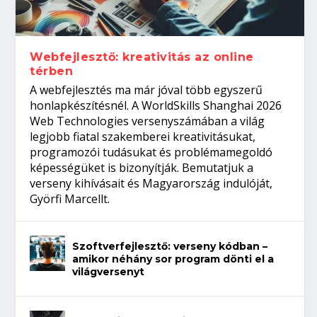
gépeket?
Tanulj szakmát!
amikor néhány sor program dönti el a
telefon nélkül?
világversenyt...
Webfejlesztő: kreativitás az online
térben
A webfejlesztés ma már jóval több egyszerű
honlapkészítésnél. A WorldSkills Shanghai 2026
Web Technologies versenyszámában a világ
legjobb fiatal szakemberei kreativitásukat,
programozói tudásukat és problémamegoldó
képességüket is bizonyítják. Bemutatjuk a
verseny kihívásait és Magyarország indulóját,
Györfi Marcellt.
Szoftverfejlesztő: verseny kódban –
amikor néhány sor program dönti el a
világversenyt