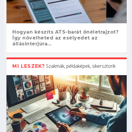
Hogyan készíts ATS-barát önéletrajzot?
Így növelheted az esélyedet az
állásinterjúra...
Szakmák, példaképek, sikersztorik
MI LESZEK?
Kitalálod, mire használják ezeket a
Nem sikerült az egyetemi felvételi?
Szoftverfejlesztő: verseny kódban –
Digitális detox – hogyan kapcsolódj ki