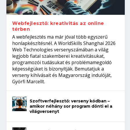
gépeket?
Tanulj szakmát!
amikor néhány sor program dönti el a
telefon nélkül?
világversenyt...
Webfejlesztő: kreativitás az online
térben
A webfejlesztés ma már jóval több egyszerű
honlapkészítésnél. A WorldSkills Shanghai 2026
Web Technologies versenyszámában a világ
legjobb fiatal szakemberei kreativitásukat,
programozói tudásukat és problémamegoldó
képességüket is bizonyítják. Bemutatjuk a
verseny kihívásait és Magyarország indulóját,
Györfi Marcellt.
Szoftverfejlesztő: verseny kódban –
amikor néhány sor program dönti el a
világversenyt