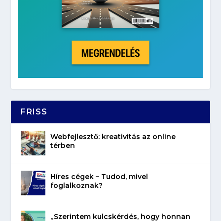
FRISS
Webfejlesztő: kreativitás az online
térben
Híres cégek – Tudod, mivel
foglalkoznak?
„Szerintem kulcskérdés, hogy honnan