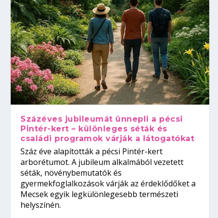
Százéves jubileumát ünnepli a pécsi
Pintér-kert – különleges séták és
családi programok várják a látogatókat
Száz éve alapították a pécsi Pintér-kert
arborétumot. A jubileum alkalmából vezetett
séták, növénybemutatók és
gyermekfoglalkozások várják az érdeklődőket a
Mecsek egyik legkülönlegesebb természeti
helyszínén.