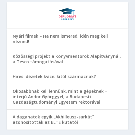
Nyári filmek – Ha nem ismered, idén meg kell
nézned!
Közösségi projekt a Könyvmentorok Alapítványnál,
a Tesco támogatásával
Híres idézetek kvíze: kitől származnak?
Okosabbnak kell lennünk, mint a gépeknek –
interjú Andor Györggyel, a Budapesti
Gazdaságtudományi Egyetem rektorával
A daganatok egyik „Akhilleusz-sarkát”
azonosították az ELTE kutatói