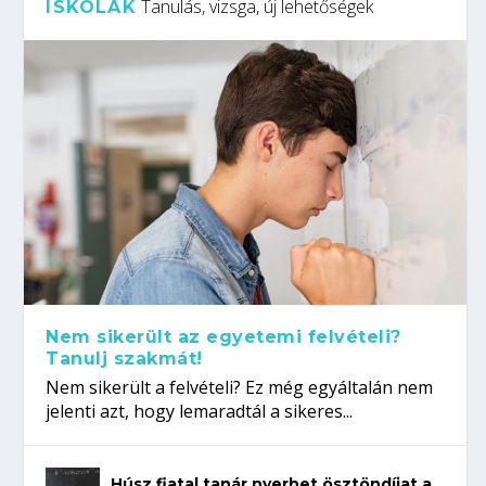
Tanulás, vizsga, új lehetőségek
ISKOLÁK
Nem sikerült az egyetemi felvételi?
Tanulj szakmát!
Nem sikerült a felvételi? Ez még egyáltalán nem
jelenti azt, hogy lemaradtál a sikeres...
Húsz fiatal tanár nyerhet ösztöndíjat a