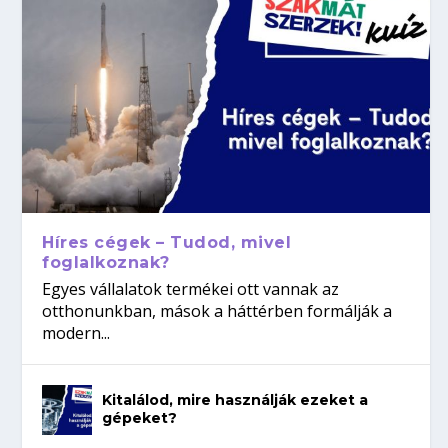
Híres cégek – Tudod, mivel
foglalkoznak?
Egyes vállalatok termékei ott vannak az
otthonunkban, mások a háttérben formálják a
modern...
Kitalálod, mire használják ezeket a
gépeket?