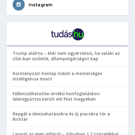
Instagram
Trump aláírta – Már nem egyértelmű, ha valaki az
USA-ban születik, állampolgárságot kap
Kormányzati honlap indult a mesterséges
intelligencia miatt
Felbecsülhetetlen értékű honfoglaláskori
leletegyüttes került elő Pest megyében
Reagál a devizahatásokra és új piacokra tör a
Richter
Lassult az éves infláció – Júliusban 1,2 százalékkal