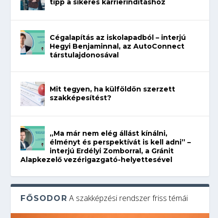
tipp a sikeres karrierindításhoz
Cégalapítás az iskolapadból – interjú
Hegyi Benjaminnal, az AutoConnect
társtulajdonosával
Mit tegyen, ha külföldön szerzett
szakképesítést?
„Ma már nem elég állást kínálni,
élményt és perspektívát is kell adni” –
interjú Erdélyi Zomborral, a Gránit
Alapkezelő vezérigazgató-helyettesével
A szakképzési rendszer friss témái
FŐSODOR