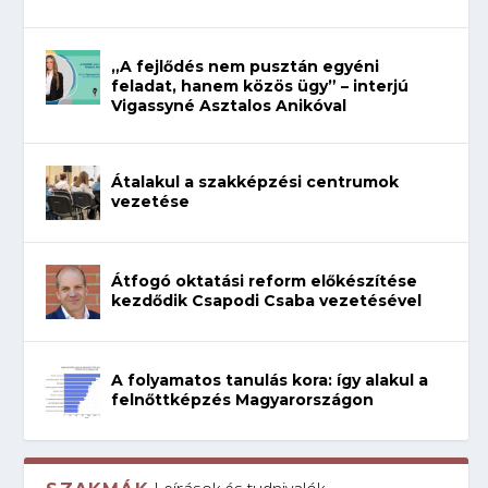
„A fejlődés nem pusztán egyéni
feladat, hanem közös ügy” – interjú
Vigassyné Asztalos Anikóval
Átalakul a szakképzési centrumok
vezetése
Átfogó oktatási reform előkészítése
kezdődik Csapodi Csaba vezetésével
A folyamatos tanulás kora: így alakul a
felnőttképzés Magyarországon