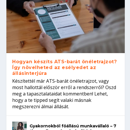
Hogyan készíts ATS-barát önéletrajzot?
Így növelheted az esélyedet az
állásinterjúra
Készítettél már ATS-barát önéletrajzot, vagy
most hallottál először erről a rendszerről? Oszd
meg a tapasztalataidat kommentben! Lehet,
hogy a te tipped segít valaki másnak
megszerezni álmai állását.
Gyakornokból főállású munkavállaló – 7