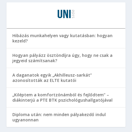
Hibázás munkahelyen vagy kutatásban: hogyan
kezeld?
Hogyan pályázz ösztöndíjra úgy, hogy ne csak a
jegyeid számítsanak?
A daganatok egyik „Akhilleusz-sarkát”
azonosították az ELTE kutatói
„Kiléptem a komfortzónámból és fejlődtem” –
diákinterjú a PTE BTK pszichológushallgatójával
Diploma után: nem minden pályakezdő indul
ugyanonnan