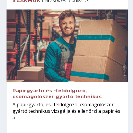
Leírások és tudnivalók
SZAKMÁK
Papírgyártó és -feldolgozó,
csomagolószer gyártó technikus
A papírgyártó, és -feldolgozó, csomagolószer
gyártó technikus vizsgálja és ellenőrzi a papír és
a...