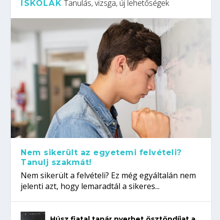
Tanulás, vizsga, új lehetőségek
ISKOLÁK
Nem sikerült az egyetemi felvételi?
Tanulj szakmát!
Nem sikerült a felvételi? Ez még egyáltalán nem
jelenti azt, hogy lemaradtál a sikeres...
Húsz fiatal tanár nyerhet ösztöndíjat a