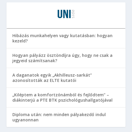
Hibázás munkahelyen vagy kutatásban: hogyan
kezeld?
Hogyan pályázz ösztöndíjra úgy, hogy ne csak a
jegyeid számítsanak?
A daganatok egyik „Akhilleusz-sarkát”
azonosították az ELTE kutatói
„Kiléptem a komfortzónámból és fejlődtem” –
diákinterjú a PTE BTK pszichológushallgatójával
Diploma után: nem minden pályakezdő indul
ugyanonnan