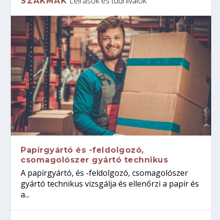
Leírások és tudnivalók
SZAKMÁK
Papírgyártó és -feldolgozó,
csomagolószer gyártó technikus
A papírgyártó, és -feldolgozó, csomagolószer
gyártó technikus vizsgálja és ellenőrzi a papír és
a...