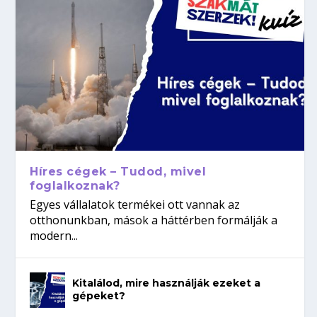
Híres cégek – Tudod, mivel
foglalkoznak?
Egyes vállalatok termékei ott vannak az
otthonunkban, mások a háttérben formálják a
modern...
Kitalálod, mire használják ezeket a
gépeket?