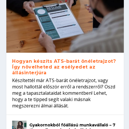
Hogyan készíts ATS-barát önéletrajzot?
Így növelheted az esélyedet az
állásinterjúra
Készítettél már ATS-barát önéletrajzot, vagy
most hallottál először erről a rendszerről? Oszd
meg a tapasztalataidat kommentben! Lehet,
hogy a te tipped segít valaki másnak
megszerezni álmai állását.
Gyakornokból főállású munkavállaló – 7