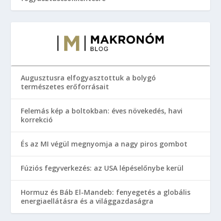
Augusztusra elfogyasztottuk a bolygó
természetes erőforrásait
Felemás kép a boltokban: éves növekedés, havi
korrekció
És az MI végül megnyomja a nagy piros gombot
Fúziós fegyverkezés: az USA lépéselőnybe kerül
Hormuz és Báb El-Mandeb: fenyegetés a globális
energiaellátásra és a világgazdaságra