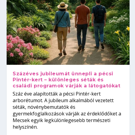
Százéves jubileumát ünnepli a pécsi
Pintér-kert – különleges séták és
családi programok várják a látogatókat
Száz éve alapították a pécsi Pintér-kert
arborétumot. A jubileum alkalmából vezetett
séták, növénybemutatók és
gyermekfoglalkozások várják az érdeklődőket a
Mecsek egyik legkülönlegesebb természeti
helyszínén.