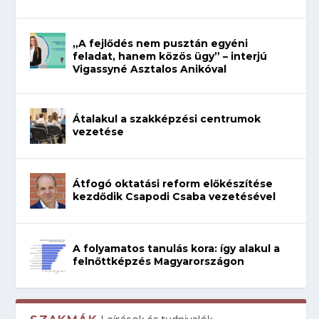
„A fejlődés nem pusztán egyéni
feladat, hanem közös ügy” – interjú
Vigassyné Asztalos Anikóval
Átalakul a szakképzési centrumok
vezetése
Átfogó oktatási reform előkészítése
kezdődik Csapodi Csaba vezetésével
A folyamatos tanulás kora: így alakul a
felnőttképzés Magyarországon