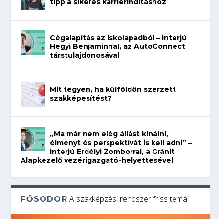
tipp a sikeres karrierindításhoz
Cégalapítás az iskolapadból – interjú
Hegyi Benjaminnal, az AutoConnect
társtulajdonosával
Mit tegyen, ha külföldön szerzett
szakképesítést?
„Ma már nem elég állást kínálni,
élményt és perspektívát is kell adni” –
interjú Erdélyi Zomborral, a Gránit
Alapkezelő vezérigazgató-helyettesével
A szakképzési rendszer friss témái
FŐSODOR