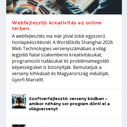
gépeket?
Tanulj szakmát!
amikor néhány sor program dönti el a
telefon nélkül?
világversenyt...
Webfejlesztő: kreativitás az online
térben
A webfejlesztés ma már jóval több egyszerű
honlapkészítésnél. A WorldSkills Shanghai 2026
Web Technologies versenyszámában a világ
legjobb fiatal szakemberei kreativitásukat,
programozói tudásukat és problémamegoldó
képességüket is bizonyítják. Bemutatjuk a
verseny kihívásait és Magyarország indulóját,
Györfi Marcellt.
Szoftverfejlesztő: verseny kódban –
amikor néhány sor program dönti el a
világversenyt