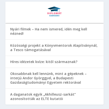
Nyári filmek – Ha nem ismered, idén meg kell
nézned!
Közösségi projekt a Könyvmentorok Alapítványnál,
a Tesco támogatásával
Híres idézetek kvíze: kitől származnak?
Okosabbnak kell lennünk, mint a gépeknek –
interjú Andor Györggyel, a Budapesti
Gazdaságtudományi Egyetem rektorával
A daganatok egyik „Akhilleusz-sarkát”
azonosították az ELTE kutatói