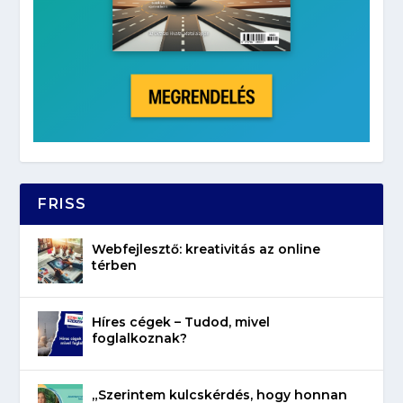
FRISS
Webfejlesztő: kreativitás az online
térben
Híres cégek – Tudod, mivel
foglalkoznak?
„Szerintem kulcskérdés, hogy honnan