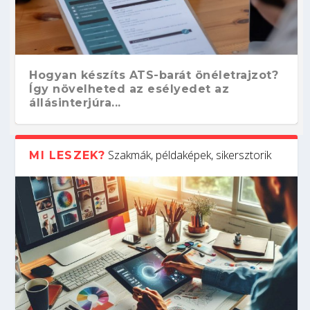
Hogyan készíts ATS-barát önéletrajzot?
Így növelheted az esélyedet az
állásinterjúra...
Szakmák, példaképek, sikersztorik
MI LESZEK?
Kitalálod, mire használják ezeket a
Nem sikerült az egyetemi felvételi?
Szoftverfejlesztő: verseny kódban –
Digitális detox – hogyan kapcsolódj ki