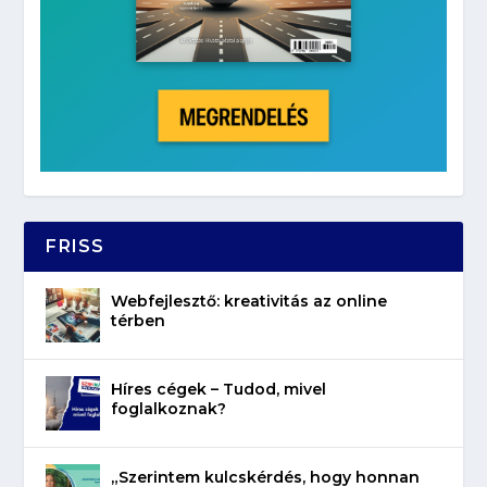
FRISS
Webfejlesztő: kreativitás az online
térben
Híres cégek – Tudod, mivel
foglalkoznak?
„Szerintem kulcskérdés, hogy honnan