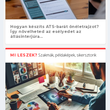
Hogyan készíts ATS-barát önéletrajzot?
Így növelheted az esélyedet az
állásinterjúra...
Szakmák, példaképek, sikersztorik
MI LESZEK?
Kitalálod, mire használják ezeket a
Nem sikerült az egyetemi felvételi?
Szoftverfejlesztő: verseny kódban –
Digitális detox – hogyan kapcsolódj ki