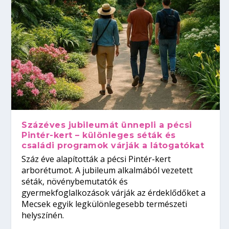
Százéves jubileumát ünnepli a pécsi
Pintér-kert – különleges séták és
családi programok várják a látogatókat
Száz éve alapították a pécsi Pintér-kert
arborétumot. A jubileum alkalmából vezetett
séták, növénybemutatók és
gyermekfoglalkozások várják az érdeklődőket a
Mecsek egyik legkülönlegesebb természeti
helyszínén.