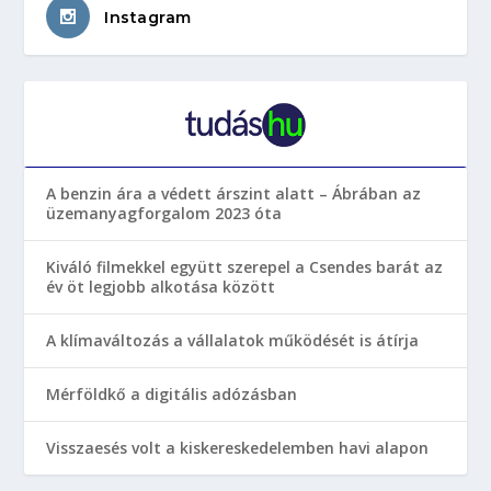
Instagram
A benzin ára a védett árszint alatt – Ábrában az
üzemanyagforgalom 2023 óta
Kiváló filmekkel együtt szerepel a Csendes barát az
év öt legjobb alkotása között
A klímaváltozás a vállalatok működését is átírja
Mérföldkő a digitális adózásban
Visszaesés volt a kiskereskedelemben havi alapon