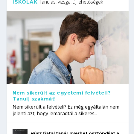
Tanulás, vizsga, új lehetőségek
ISKOLÁK
Nem sikerült az egyetemi felvételi?
Tanulj szakmát!
Nem sikerült a felvételi? Ez még egyáltalán nem
jelenti azt, hogy lemaradtál a sikeres...
Húsz fiatal tanár nyerhet ösztöndíjat a