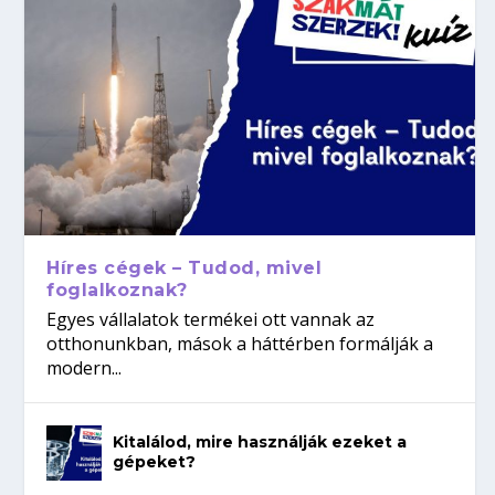
Híres cégek – Tudod, mivel
foglalkoznak?
Egyes vállalatok termékei ott vannak az
otthonunkban, mások a háttérben formálják a
modern...
Kitalálod, mire használják ezeket a
gépeket?