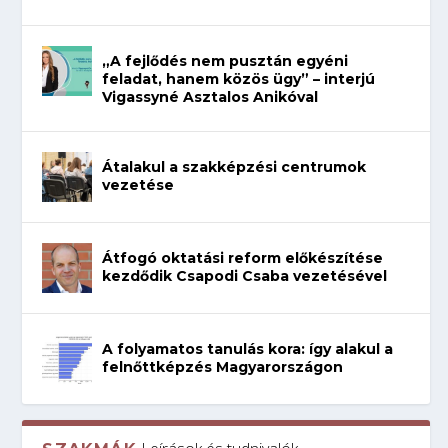
„A fejlődés nem pusztán egyéni
feladat, hanem közös ügy” – interjú
Vigassyné Asztalos Anikóval
Átalakul a szakképzési centrumok
vezetése
Átfogó oktatási reform előkészítése
kezdődik Csapodi Csaba vezetésével
A folyamatos tanulás kora: így alakul a
felnőttképzés Magyarországon