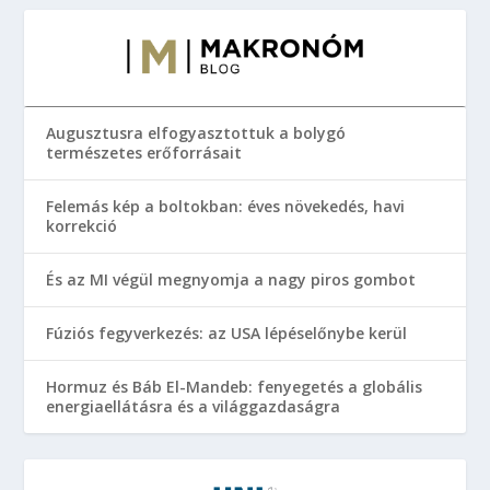
Augusztusra elfogyasztottuk a bolygó
természetes erőforrásait
Felemás kép a boltokban: éves növekedés, havi
korrekció
És az MI végül megnyomja a nagy piros gombot
Fúziós fegyverkezés: az USA lépéselőnybe kerül
Hormuz és Báb El-Mandeb: fenyegetés a globális
energiaellátásra és a világgazdaságra