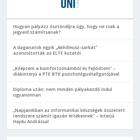
Hogyan pályázz ösztöndíjra úgy, hogy ne csak a
jegyeid számítsanak?
A daganatok egyik „Akhilleusz-sarkát”
azonosították az ELTE kutatói
„Kiléptem a komfortzónámból és fejlődtem” –
diákinterjú a PTE BTK pszichológushallgatójával
Diploma után: nem minden pályakezdő indul
ugyanonnan
„Napjainkban az informatikai készségek összetett
rendszere számít igazán értékesnek” – Interjú
Hajdu Andrással