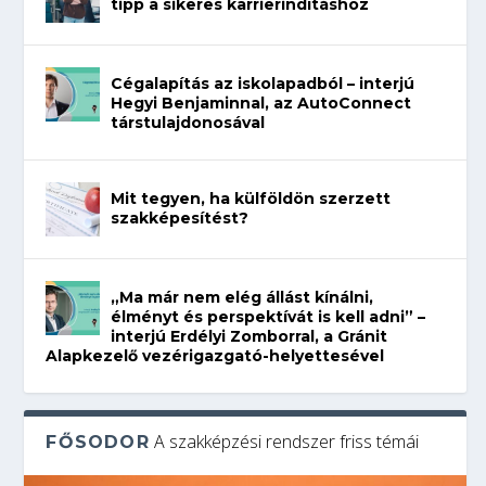
tipp a sikeres karrierindításhoz
Cégalapítás az iskolapadból – interjú
Hegyi Benjaminnal, az AutoConnect
társtulajdonosával
Mit tegyen, ha külföldön szerzett
szakképesítést?
„Ma már nem elég állást kínálni,
élményt és perspektívát is kell adni” –
interjú Erdélyi Zomborral, a Gránit
Alapkezelő vezérigazgató-helyettesével
A szakképzési rendszer friss témái
FŐSODOR