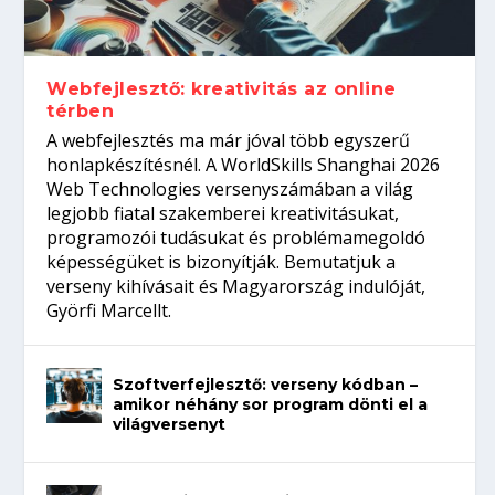
gépeket?
Tanulj szakmát!
amikor néhány sor program dönti el a
telefon nélkül?
világversenyt...
Webfejlesztő: kreativitás az online
térben
A webfejlesztés ma már jóval több egyszerű
honlapkészítésnél. A WorldSkills Shanghai 2026
Web Technologies versenyszámában a világ
legjobb fiatal szakemberei kreativitásukat,
programozói tudásukat és problémamegoldó
képességüket is bizonyítják. Bemutatjuk a
verseny kihívásait és Magyarország indulóját,
Györfi Marcellt.
Szoftverfejlesztő: verseny kódban –
amikor néhány sor program dönti el a
világversenyt