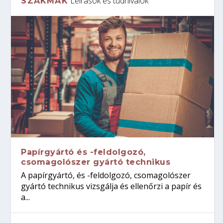
Leírások és tudnivalók
SZAKMÁK
Papírgyártó és -feldolgozó,
csomagolószer gyártó technikus
A papírgyártó, és -feldolgozó, csomagolószer
gyártó technikus vizsgálja és ellenőrzi a papír és
a...