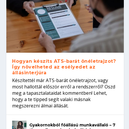
Hogyan készíts ATS-barát önéletrajzot?
Így növelheted az esélyedet az
állásinterjúra
Készítettél már ATS-barát önéletrajzot, vagy
most hallottál először erről a rendszerről? Oszd
meg a tapasztalataidat kommentben! Lehet,
hogy a te tipped segít valaki másnak
megszerezni álmai állását.
Gyakornokból főállású munkavállaló – 7