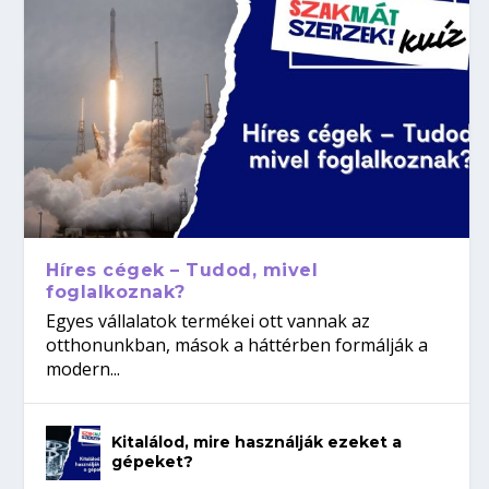
Híres cégek – Tudod, mivel
foglalkoznak?
Egyes vállalatok termékei ott vannak az
otthonunkban, mások a háttérben formálják a
modern...
Kitalálod, mire használják ezeket a
gépeket?