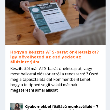
Hogyan készíts ATS-barát önéletrajzot?
Így növelheted az esélyedet az
állásinterjúra
Készítettél már ATS-barát önéletrajzot, vagy
most hallottál először erről a rendszerről? Oszd
meg a tapasztalataidat kommentben! Lehet,
hogy a te tipped segít valaki másnak
megszerezni álmai állását.
Gyakornokból főállású munkavállaló – 7