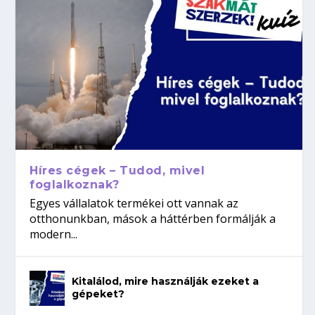
Híres cégek – Tudod, mivel
foglalkoznak?
Egyes vállalatok termékei ott vannak az
otthonunkban, mások a háttérben formálják a
modern...
Kitalálod, mire használják ezeket a
gépeket?