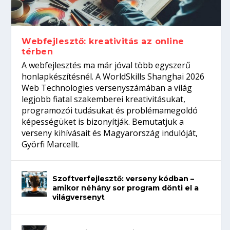
gépeket?
Tanulj szakmát!
amikor néhány sor program dönti el a
telefon nélkül?
világversenyt...
Webfejlesztő: kreativitás az online
térben
A webfejlesztés ma már jóval több egyszerű
honlapkészítésnél. A WorldSkills Shanghai 2026
Web Technologies versenyszámában a világ
legjobb fiatal szakemberei kreativitásukat,
programozói tudásukat és problémamegoldó
képességüket is bizonyítják. Bemutatjuk a
verseny kihívásait és Magyarország indulóját,
Györfi Marcellt.
Szoftverfejlesztő: verseny kódban –
amikor néhány sor program dönti el a
világversenyt