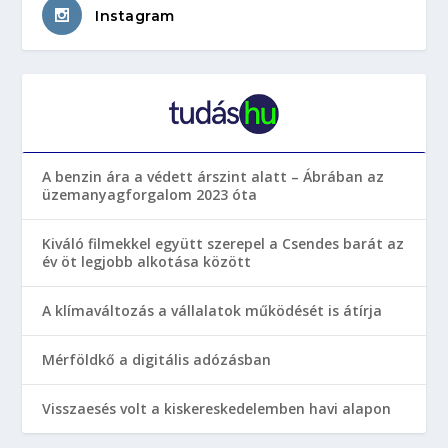
Instagram
A benzin ára a védett árszint alatt – Ábrában az
üzemanyagforgalom 2023 óta
Kiváló filmekkel együtt szerepel a Csendes barát az
év öt legjobb alkotása között
A klímaváltozás a vállalatok működését is átírja
Mérföldkő a digitális adózásban
Visszaesés volt a kiskereskedelemben havi alapon