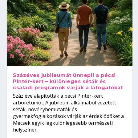
Százéves jubileumát ünnepli a pécsi
Pintér-kert – különleges séták és
családi programok várják a látogatókat
Száz éve alapították a pécsi Pintér-kert
arborétumot. A jubileum alkalmából vezetett
séták, növénybemutatók és
gyermekfoglalkozások várják az érdeklődőket a
Mecsek egyik legkülönlegesebb természeti
helyszínén.