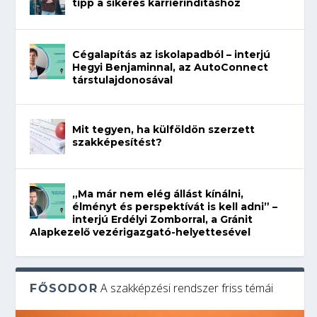
tipp a sikeres karrierindításhoz
Cégalapítás az iskolapadból – interjú
Hegyi Benjaminnal, az AutoConnect
társtulajdonosával
Mit tegyen, ha külföldön szerzett
szakképesítést?
„Ma már nem elég állást kínálni,
élményt és perspektívát is kell adni” –
interjú Erdélyi Zomborral, a Gránit
Alapkezelő vezérigazgató-helyettesével
A szakképzési rendszer friss témái
FŐSODOR