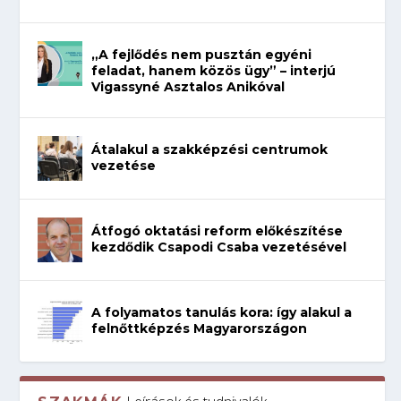
„A fejlődés nem pusztán egyéni
feladat, hanem közös ügy” – interjú
Vigassyné Asztalos Anikóval
Átalakul a szakképzési centrumok
vezetése
Átfogó oktatási reform előkészítése
kezdődik Csapodi Csaba vezetésével
A folyamatos tanulás kora: így alakul a
felnőttképzés Magyarországon