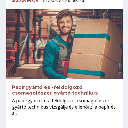
Leírások és tudnivalók
SZAKMÁK
Papírgyártó és -feldolgozó,
csomagolószer gyártó technikus
A papírgyártó, és -feldolgozó, csomagolószer
gyártó technikus vizsgálja és ellenőrzi a papír és
a...