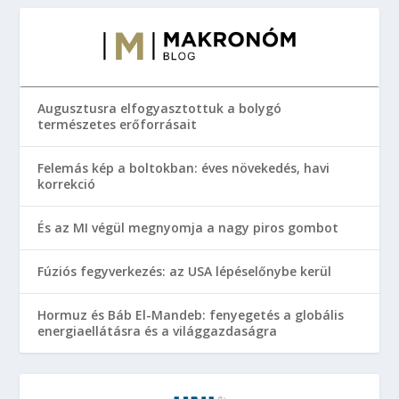
Augusztusra elfogyasztottuk a bolygó
természetes erőforrásait
Felemás kép a boltokban: éves növekedés, havi
korrekció
És az MI végül megnyomja a nagy piros gombot
Fúziós fegyverkezés: az USA lépéselőnybe kerül
Hormuz és Báb El-Mandeb: fenyegetés a globális
energiaellátásra és a világgazdaságra