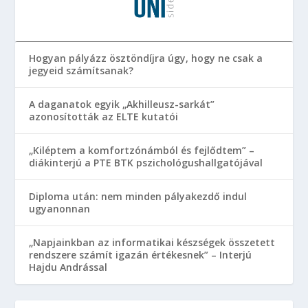
Hogyan pályázz ösztöndíjra úgy, hogy ne csak a
jegyeid számítsanak?
A daganatok egyik „Akhilleusz-sarkát”
azonosították az ELTE kutatói
„Kiléptem a komfortzónámból és fejlődtem” –
diákinterjú a PTE BTK pszichológushallgatójával
Diploma után: nem minden pályakezdő indul
ugyanonnan
„Napjainkban az informatikai készségek összetett
rendszere számít igazán értékesnek” – Interjú
Hajdu Andrással