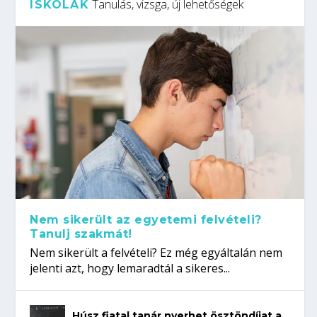
Tanulás, vizsga, új lehetőségek
ISKOLÁK
Nem sikerült az egyetemi felvételi?
Tanulj szakmát!
Nem sikerült a felvételi? Ez még egyáltalán nem
jelenti azt, hogy lemaradtál a sikeres...
Húsz fiatal tanár nyerhet ösztöndíjat a