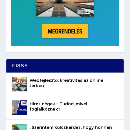
FRISS
Webfejlesztő: kreativitás az online
térben
Híres cégek – Tudod, mivel
foglalkoznak?
„Szerintem kulcskérdés, hogy honnan