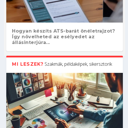
Hogyan készíts ATS-barát önéletrajzot?
Így növelheted az esélyedet az
állásinterjúra...
Szakmák, példaképek, sikersztorik
MI LESZEK?
Kitalálod, mire használják ezeket a
Nem sikerült az egyetemi felvételi?
Szoftverfejlesztő: verseny kódban –
Digitális detox – hogyan kapcsolódj ki