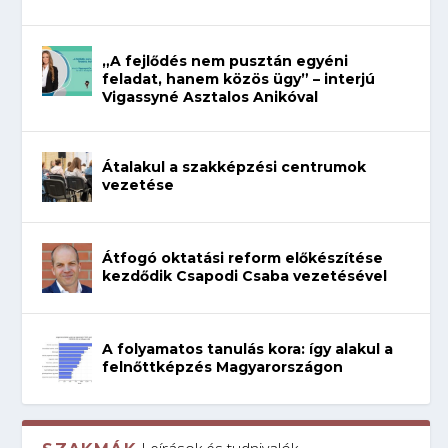
„A fejlődés nem pusztán egyéni
feladat, hanem közös ügy” – interjú
Vigassyné Asztalos Anikóval
Átalakul a szakképzési centrumok
vezetése
Átfogó oktatási reform előkészítése
kezdődik Csapodi Csaba vezetésével
A folyamatos tanulás kora: így alakul a
felnőttképzés Magyarországon