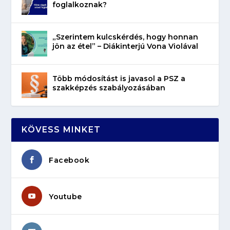
foglalkoznak?
„Szerintem kulcskérdés, hogy honnan
jön az étel” – Diákinterjú Vona Violával
Több módosítást is javasol a PSZ a
szakképzés szabályozásában
KÖVESS MINKET
Facebook
Youtube