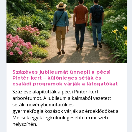
Százéves jubileumát ünnepli a pécsi
Pintér-kert – különleges séták és
családi programok várják a látogatókat
Száz éve alapították a pécsi Pintér-kert
arborétumot. A jubileum alkalmából vezetett
séták, növénybemutatók és
gyermekfoglalkozások várják az érdeklődőket a
Mecsek egyik legkülönlegesebb természeti
helyszínén.