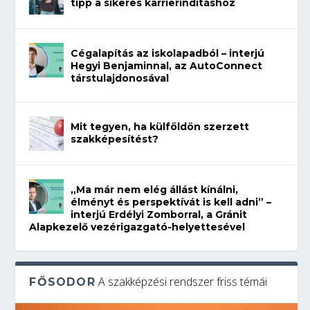
tipp a sikeres karrierindításhoz
Cégalapítás az iskolapadból – interjú
Hegyi Benjaminnal, az AutoConnect
társtulajdonosával
Mit tegyen, ha külföldön szerzett
szakképesítést?
„Ma már nem elég állást kínálni,
élményt és perspektívát is kell adni” –
interjú Erdélyi Zomborral, a Gránit
Alapkezelő vezérigazgató-helyettesével
A szakképzési rendszer friss témái
FŐSODOR