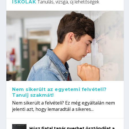
Tanulás, vizsga, új lehetőségek
ISKOLÁK
Nem sikerült az egyetemi felvételi?
Tanulj szakmát!
Nem sikerült a felvételi? Ez még egyáltalán nem
jelenti azt, hogy lemaradtál a sikeres...
Húsz fiatal tanár nyerhet ösztöndíjat a