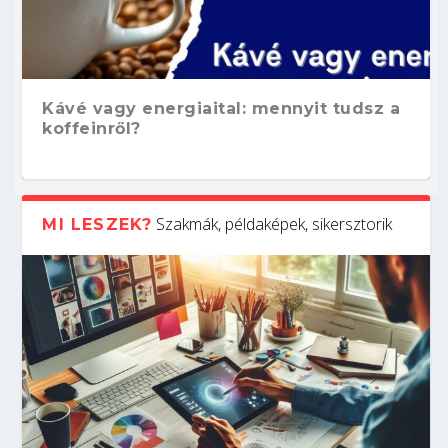
Kávé vagy energiaital: mennyit tudsz a
koffeinről?
Szakmák, példaképek, sikersztorik
MI LESZEK?
Hogyan készíts ATS-barát önéletrajzot?
Kitalálod, mire használják ezeket a
Nem sikerült az egyetemi felvételi?
Szoftverfejlesztő: verseny kódban –