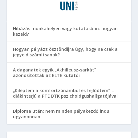
Hibázás munkahelyen vagy kutatásban: hogyan
kezeld?
Hogyan pályázz ösztöndíjra úgy, hogy ne csak a
jegyeid számítsanak?
A daganatok egyik „Akhilleusz-sarkát”
azonosították az ELTE kutatói
„Kiléptem a komfortzónámból és fejlődtem” –
diákinterjú a PTE BTK pszichológushallgatójával
Diploma után: nem minden pályakezdő indul
ugyanonnan