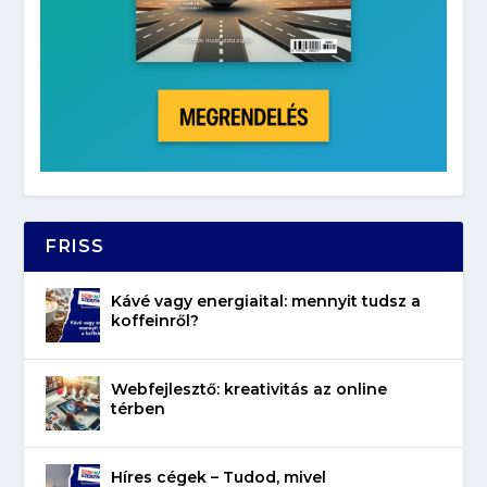
FRISS
Kávé vagy energiaital: mennyit tudsz a
koffeinről?
Webfejlesztő: kreativitás az online
térben
Híres cégek – Tudod, mivel