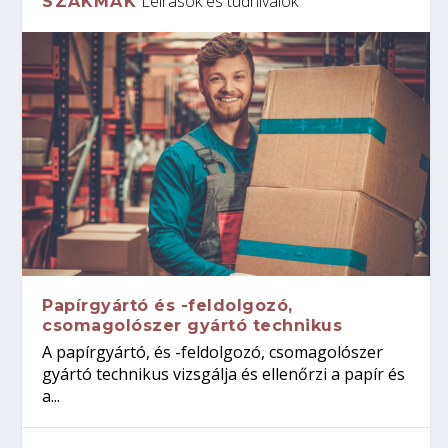
Leírások és tudnivalók
SZAKMÁK
Papírgyártó és -feldolgozó,
csomagolószer gyártó technikus
A papírgyártó, és -feldolgozó, csomagolószer
gyártó technikus vizsgálja és ellenőrzi a papír és
a...