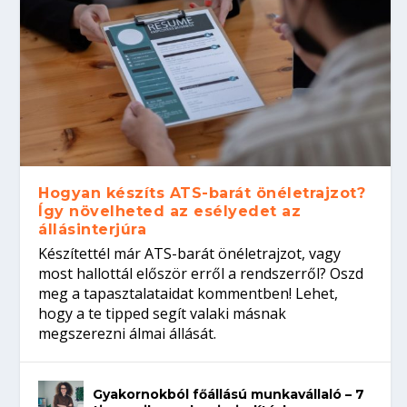
Hogyan készíts ATS-barát önéletrajzot?
Így növelheted az esélyedet az
állásinterjúra
Készítettél már ATS-barát önéletrajzot, vagy
most hallottál először erről a rendszerről? Oszd
meg a tapasztalataidat kommentben! Lehet,
hogy a te tipped segít valaki másnak
megszerezni álmai állását.
Gyakornokból főállású munkavállaló – 7