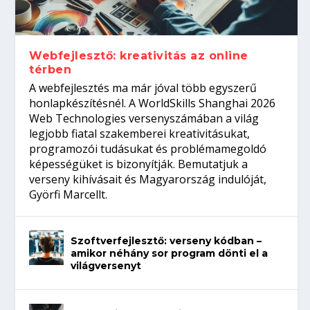
Így növelheted az esélyedet az
gépeket?
Tanulj szakmát!
amikor néhány sor program dönti el a
állásinterjúra...
világversenyt...
Webfejlesztő: kreativitás az online
térben
A webfejlesztés ma már jóval több egyszerű
honlapkészítésnél. A WorldSkills Shanghai 2026
Web Technologies versenyszámában a világ
legjobb fiatal szakemberei kreativitásukat,
programozói tudásukat és problémamegoldó
képességüket is bizonyítják. Bemutatjuk a
verseny kihívásait és Magyarország indulóját,
Györfi Marcellt.
Szoftverfejlesztő: verseny kódban –
amikor néhány sor program dönti el a
világversenyt