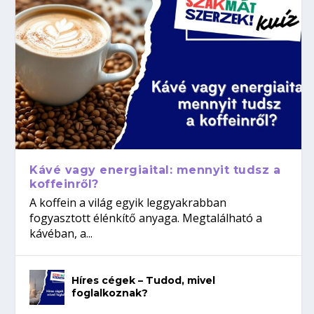
Kávé vagy energiaital: mennyit tudsz a
koffeinről?
A koffein a világ egyik leggyakrabban
fogyasztott élénkítő anyaga. Megtalálható a
kávéban, a...
Híres cégek – Tudod, mivel
foglalkoznak?