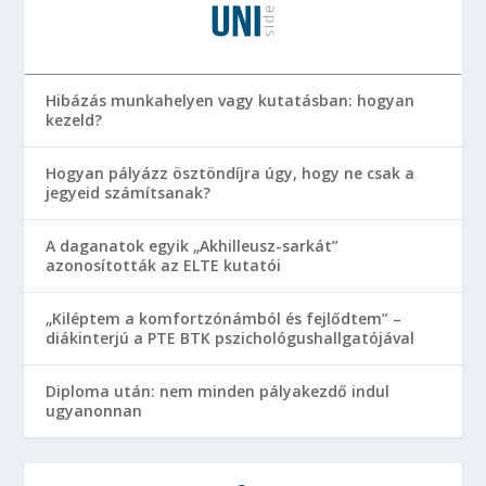
Hibázás munkahelyen vagy kutatásban: hogyan
kezeld?
Hogyan pályázz ösztöndíjra úgy, hogy ne csak a
jegyeid számítsanak?
A daganatok egyik „Akhilleusz-sarkát”
azonosították az ELTE kutatói
„Kiléptem a komfortzónámból és fejlődtem” –
diákinterjú a PTE BTK pszichológushallgatójával
Diploma után: nem minden pályakezdő indul
ugyanonnan