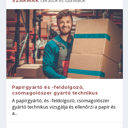
Leírások és tudnivalók
SZAKMÁK
Papírgyártó és -feldolgozó,
csomagolószer gyártó technikus
A papírgyártó, és -feldolgozó, csomagolószer
gyártó technikus vizsgálja és ellenőrzi a papír és
a...