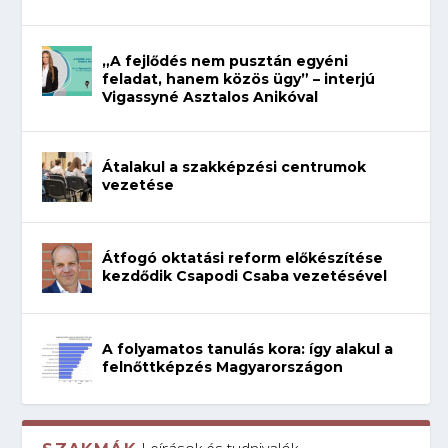
„A fejlődés nem pusztán egyéni
feladat, hanem közös ügy” – interjú
Vigassyné Asztalos Anikóval
Átalakul a szakképzési centrumok
vezetése
Átfogó oktatási reform előkészítése
kezdődik Csapodi Csaba vezetésével
A folyamatos tanulás kora: így alakul a
felnőttképzés Magyarországon