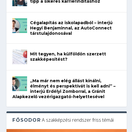
tipp a sikeres karrierindításhoz
Cégalapítás az iskolapadból – interjú
Hegyi Benjaminnal, az AutoConnect
társtulajdonosával
Mit tegyen, ha külföldön szerzett
szakképesítést?
„Ma már nem elég állást kínálni,
élményt és perspektívát is kell adni” –
interjú Erdélyi Zomborral, a Gránit
Alapkezelő vezérigazgató-helyettesével
A szakképzési rendszer friss témái
FŐSODOR