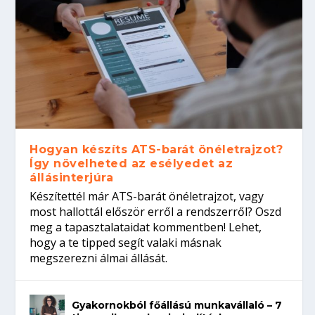
Hogyan készíts ATS-barát önéletrajzot?
Így növelheted az esélyedet az
állásinterjúra
Készítettél már ATS-barát önéletrajzot, vagy
most hallottál először erről a rendszerről? Oszd
meg a tapasztalataidat kommentben! Lehet,
hogy a te tipped segít valaki másnak
megszerezni álmai állását.
Gyakornokból főállású munkavállaló – 7