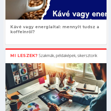
Kávé vagy energiaital: mennyit tudsz a
koffeinről?
Szakmák, példaképek, sikersztorik
MI LESZEK?
Hogyan készíts ATS-barát önéletrajzot?
Kitalálod, mire használják ezeket a
Nem sikerült az egyetemi felvételi?
Szoftverfejlesztő: verseny kódban –