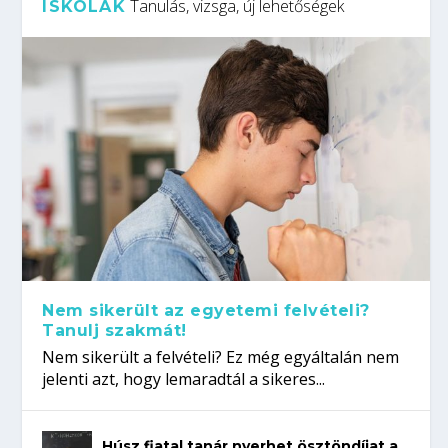
Tanulás, vizsga, új lehetőségek
ISKOLÁK
Nem sikerült az egyetemi felvételi?
Tanulj szakmát!
Nem sikerült a felvételi? Ez még egyáltalán nem
jelenti azt, hogy lemaradtál a sikeres...
Húsz fiatal tanár nyerhet ösztöndíjat a