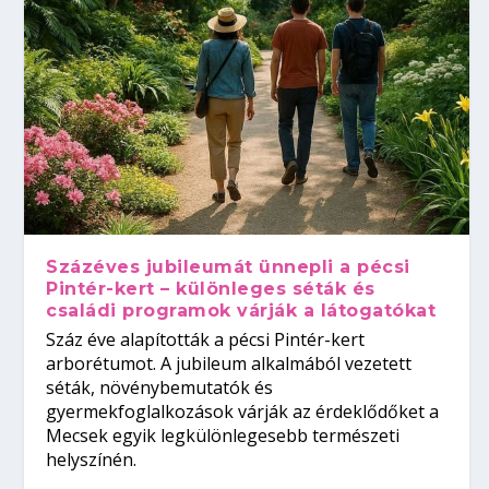
Százéves jubileumát ünnepli a pécsi
Pintér-kert – különleges séták és
családi programok várják a látogatókat
Száz éve alapították a pécsi Pintér-kert
arborétumot. A jubileum alkalmából vezetett
séták, növénybemutatók és
gyermekfoglalkozások várják az érdeklődőket a
Mecsek egyik legkülönlegesebb természeti
helyszínén.