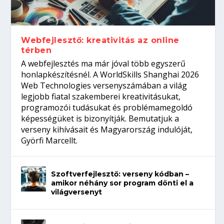
Így növelheted az esélyedet az
gépeket?
Tanulj szakmát!
amikor néhány sor program dönti el a
állásinterjúra...
világversenyt...
Webfejlesztő: kreativitás az online
térben
A webfejlesztés ma már jóval több egyszerű
honlapkészítésnél. A WorldSkills Shanghai 2026
Web Technologies versenyszámában a világ
legjobb fiatal szakemberei kreativitásukat,
programozói tudásukat és problémamegoldó
képességüket is bizonyítják. Bemutatjuk a
verseny kihívásait és Magyarország indulóját,
Györfi Marcellt.
Szoftverfejlesztő: verseny kódban –
amikor néhány sor program dönti el a
világversenyt