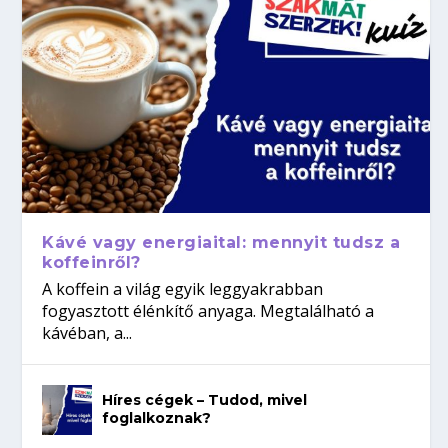
Kávé vagy energiaital: mennyit tudsz a
koffeinről?
A koffein a világ egyik leggyakrabban
fogyasztott élénkítő anyaga. Megtalálható a
kávéban, a...
Híres cégek – Tudod, mivel
foglalkoznak?