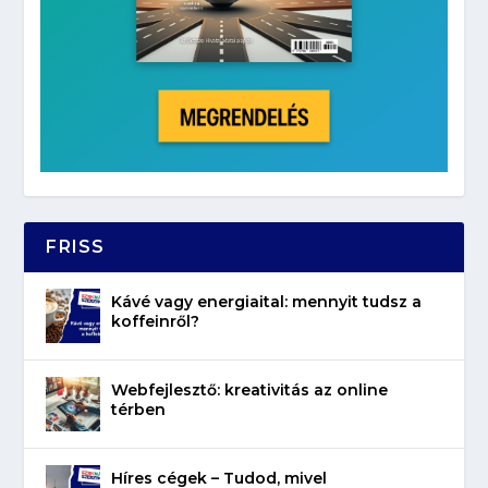
FRISS
Kávé vagy energiaital: mennyit tudsz a
koffeinről?
Webfejlesztő: kreativitás az online
térben
Híres cégek – Tudod, mivel