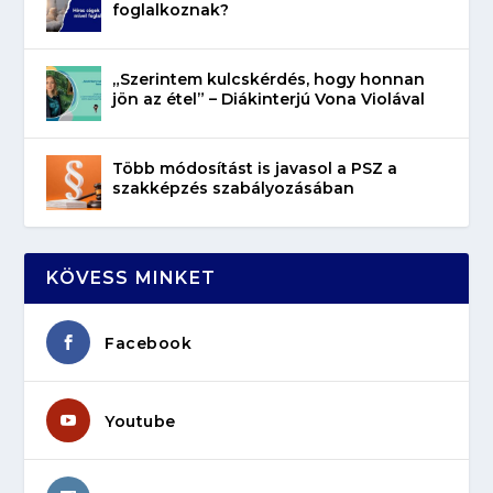
foglalkoznak?
„Szerintem kulcskérdés, hogy honnan
jön az étel” – Diákinterjú Vona Violával
Több módosítást is javasol a PSZ a
szakképzés szabályozásában
KÖVESS MINKET
Facebook
Youtube