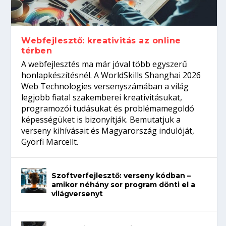
gépeket?
Tanulj szakmát!
amikor néhány sor program dönti el a
telefon nélkül?
világversenyt...
Webfejlesztő: kreativitás az online
térben
A webfejlesztés ma már jóval több egyszerű
honlapkészítésnél. A WorldSkills Shanghai 2026
Web Technologies versenyszámában a világ
legjobb fiatal szakemberei kreativitásukat,
programozói tudásukat és problémamegoldó
képességüket is bizonyítják. Bemutatjuk a
verseny kihívásait és Magyarország indulóját,
Györfi Marcellt.
Szoftverfejlesztő: verseny kódban –
amikor néhány sor program dönti el a
világversenyt