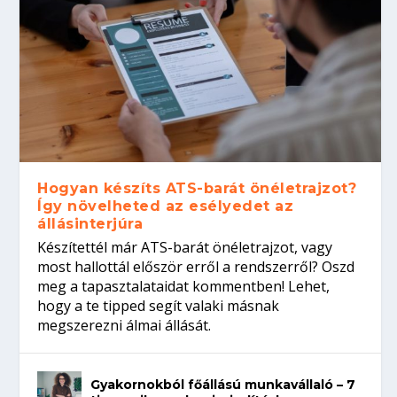
Hogyan készíts ATS-barát önéletrajzot?
Így növelheted az esélyedet az
állásinterjúra
Készítettél már ATS-barát önéletrajzot, vagy
most hallottál először erről a rendszerről? Oszd
meg a tapasztalataidat kommentben! Lehet,
hogy a te tipped segít valaki másnak
megszerezni álmai állását.
Gyakornokból főállású munkavállaló – 7