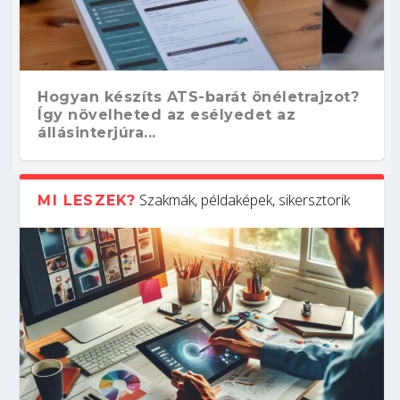
Hogyan készíts ATS-barát önéletrajzot?
Így növelheted az esélyedet az
állásinterjúra...
Szakmák, példaképek, sikersztorik
MI LESZEK?
Kitalálod, mire használják ezeket a
Nem sikerült az egyetemi felvételi?
Szoftverfejlesztő: verseny kódban –
Digitális detox – hogyan kapcsolódj ki