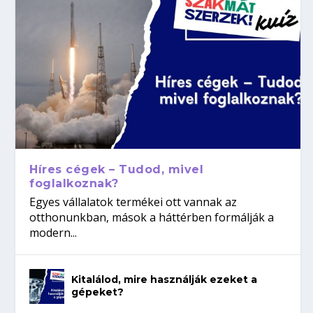
Híres cégek – Tudod, mivel
foglalkoznak?
Egyes vállalatok termékei ott vannak az
otthonunkban, mások a háttérben formálják a
modern...
Kitalálod, mire használják ezeket a
gépeket?