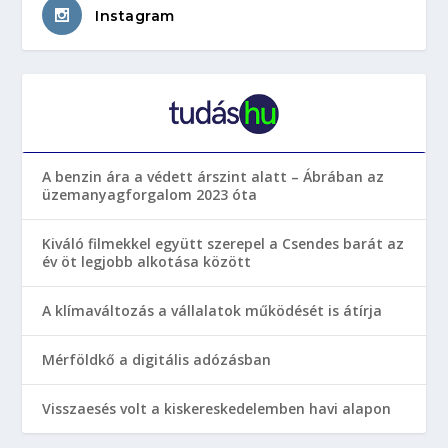
Instagram
A benzin ára a védett árszint alatt – Ábrában az
üzemanyagforgalom 2023 óta
Kiváló filmekkel együtt szerepel a Csendes barát az
év öt legjobb alkotása között
A klímaváltozás a vállalatok működését is átírja
Mérföldkő a digitális adózásban
Visszaesés volt a kiskereskedelemben havi alapon