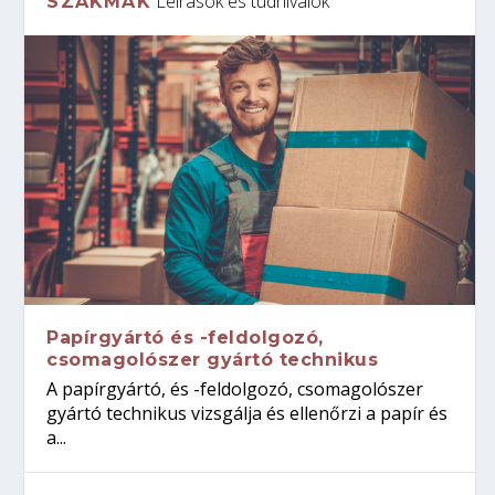
Leírások és tudnivalók
SZAKMÁK
Papírgyártó és -feldolgozó,
csomagolószer gyártó technikus
A papírgyártó, és -feldolgozó, csomagolószer
gyártó technikus vizsgálja és ellenőrzi a papír és
a...