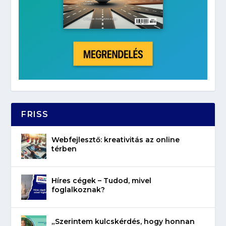
FRISS
Webfejlesztő: kreativitás az online
térben
Híres cégek – Tudod, mivel
foglalkoznak?
„Szerintem kulcskérdés, hogy honnan