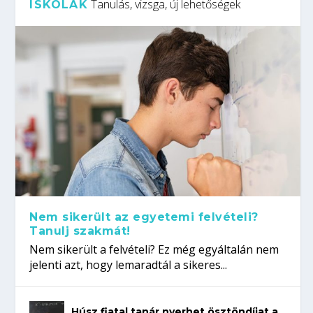
Tanulás, vizsga, új lehetőségek
ISKOLÁK
Nem sikerült az egyetemi felvételi?
Tanulj szakmát!
Nem sikerült a felvételi? Ez még egyáltalán nem
jelenti azt, hogy lemaradtál a sikeres...
Húsz fiatal tanár nyerhet ösztöndíjat a