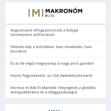
Augusztusra elfogyasztottuk a bolygó
természetes erőforrásait
Felemás kép a boltokban: éves növekedés, havi
korrekció
És az MI végül megnyomja a nagy piros gombot
Fúziós fegyverkezés: az USA lépéselőnybe kerül
Hormuz és Báb El-Mandeb: fenyegetés a globális
energiaellátásra és a világgazdaságra