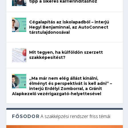
tipp a sikeres karrierindításhoz
Cégalapítás az iskolapadból – interjú
Hegyi Benjaminnal, az AutoConnect
társtulajdonosával
Mit tegyen, ha külföldön szerzett
szakképesítést?
„Ma már nem elég állást kínálni,
élményt és perspektívát is kell adni” –
interjú Erdélyi Zomborral, a Gránit
Alapkezelő vezérigazgató-helyettesével
A szakképzési rendszer friss témái
FŐSODOR