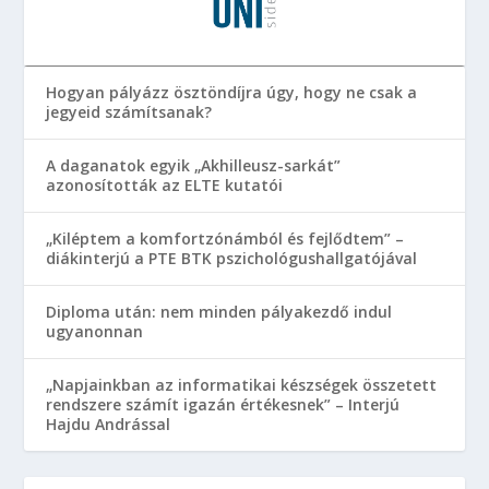
Hogyan pályázz ösztöndíjra úgy, hogy ne csak a
jegyeid számítsanak?
A daganatok egyik „Akhilleusz-sarkát”
azonosították az ELTE kutatói
„Kiléptem a komfortzónámból és fejlődtem” –
diákinterjú a PTE BTK pszichológushallgatójával
Diploma után: nem minden pályakezdő indul
ugyanonnan
„Napjainkban az informatikai készségek összetett
rendszere számít igazán értékesnek” – Interjú
Hajdu Andrással