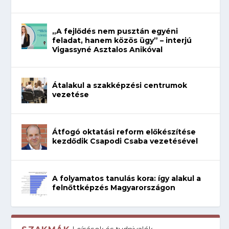
„A fejlődés nem pusztán egyéni
feladat, hanem közös ügy” – interjú
Vigassyné Asztalos Anikóval
Átalakul a szakképzési centrumok
vezetése
Átfogó oktatási reform előkészítése
kezdődik Csapodi Csaba vezetésével
A folyamatos tanulás kora: így alakul a
felnőttképzés Magyarországon