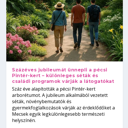
Százéves jubileumát ünnepli a pécsi
Pintér-kert – különleges séták és
családi programok várják a látogatókat
Száz éve alapították a pécsi Pintér-kert
arborétumot. A jubileum alkalmából vezetett
séták, növénybemutatók és
gyermekfoglalkozások várják az érdeklődőket a
Mecsek egyik legkülönlegesebb természeti
helyszínén.