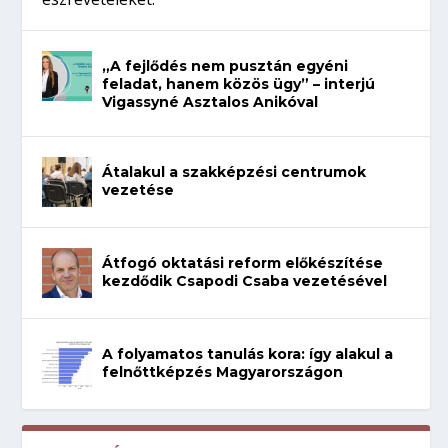
„A fejlődés nem pusztán egyéni
feladat, hanem közös ügy” – interjú
Vigassyné Asztalos Anikóval
Átalakul a szakképzési centrumok
vezetése
Átfogó oktatási reform előkészítése
kezdődik Csapodi Csaba vezetésével
A folyamatos tanulás kora: így alakul a
felnőttképzés Magyarországon