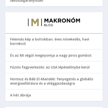
lakosságarányosan
Felemás kép a boltokban: éves növekedés, havi
korrekció
És az MI végül megnyomja a nagy piros gombot
Fúziós fegyverkezés: az USA lépéselőnybe kerül
Hormuz és Báb El-Mandeb: fenyegetés a globális
energiaellátásra és a világgazdaságra
A hét ábrája