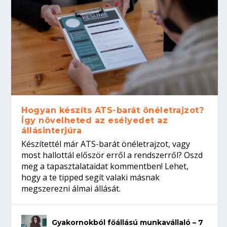
Hogyan készíts ATS-barát önéletrajzot?
Így növelheted az esélyedet az
állásinterjúra
Készítettél már ATS-barát önéletrajzot, vagy
most hallottál először erről a rendszerről? Oszd
meg a tapasztalataidat kommentben! Lehet,
hogy a te tipped segít valaki másnak
megszerezni álmai állását.
Gyakornokból főállású munkavállaló – 7