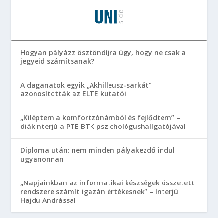
Hogyan pályázz ösztöndíjra úgy, hogy ne csak a
jegyeid számítsanak?
A daganatok egyik „Akhilleusz-sarkát”
azonosították az ELTE kutatói
„Kiléptem a komfortzónámból és fejlődtem” –
diákinterjú a PTE BTK pszichológushallgatójával
Diploma után: nem minden pályakezdő indul
ugyanonnan
„Napjainkban az informatikai készségek összetett
rendszere számít igazán értékesnek” – Interjú
Hajdu Andrással