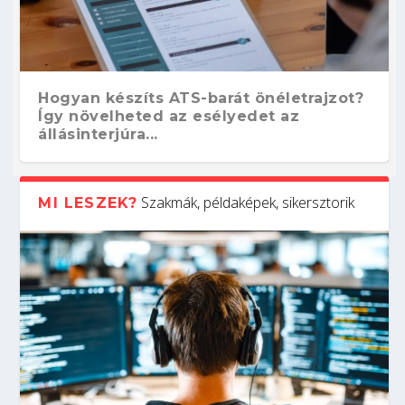
Hogyan készíts ATS-barát önéletrajzot?
Így növelheted az esélyedet az
állásinterjúra...
Szakmák, példaképek, sikersztorik
MI LESZEK?
Kitalálod, mire használják ezeket a
Nem sikerült az egyetemi felvételi?
Szoftverfejlesztő: verseny kódban –
Digitális detox – hogyan kapcsolódj ki