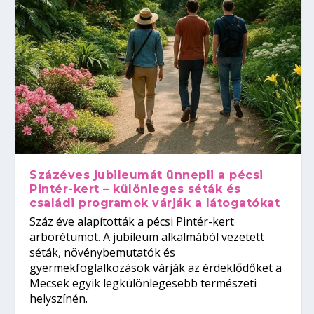
Százéves jubileumát ünnepli a pécsi
Pintér-kert – különleges séták és
családi programok várják a látogatókat
Száz éve alapították a pécsi Pintér-kert
arborétumot. A jubileum alkalmából vezetett
séták, növénybemutatók és
gyermekfoglalkozások várják az érdeklődőket a
Mecsek egyik legkülönlegesebb természeti
helyszínén.