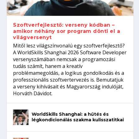
gépeket?
Tanulj szakmát!
amikor néhány sor program dönti el a
telefon nélkül?
világversenyt...
Szoftverfejlesztő: verseny kódban –
amikor néhány sor program dönti el a
világversenyt
Mitől lesz világszínvonalú egy szoftverfejlesztő?
A WorldSkills Shanghai 2026 Software Developer
versenyszámában nemcsak a programozási
tudás számít, hanem a kreatív
problémamegoldás, a logikus gondolkodás és a
professzionális szoftvertervezés is. Bemutatjuk
a verseny kihívásait és Magyarország indulóját,
Horváth Dávidot.
WorldSkills Shanghai: a hűtés és
légkondicionálás szakma kulisszatitkai