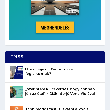
FRISS
Híres cégek – Tudod, mivel
foglalkoznak?
„Szerintem kulcskérdés, hogy honnan
jön az étel” – Diákinterjú Vona Violával
Több módosítást is javasol a PSZ a