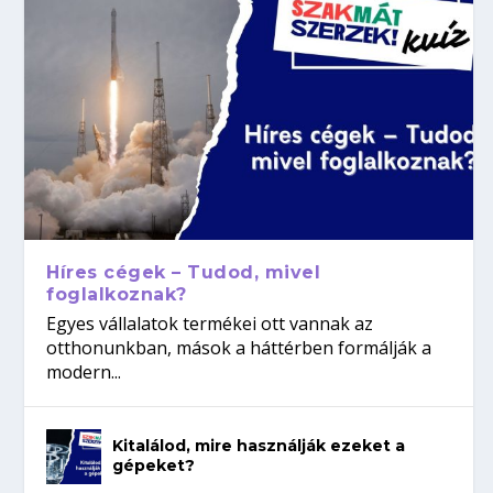
Híres cégek – Tudod, mivel
foglalkoznak?
Egyes vállalatok termékei ott vannak az
otthonunkban, mások a háttérben formálják a
modern...
Kitalálod, mire használják ezeket a
gépeket?