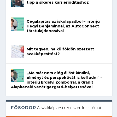
tipp a sikeres karrierindításhoz
Cégalapítás az iskolapadból – interjú
Hegyi Benjaminnal, az AutoConnect
társtulajdonosával
Mit tegyen, ha külföldön szerzett
szakképesítést?
„Ma már nem elég állást kínálni,
élményt és perspektívát is kell adni” –
interjú Erdélyi Zomborral, a Gránit
Alapkezelő vezérigazgató-helyettesével
A szakképzési rendszer friss témái
FŐSODOR