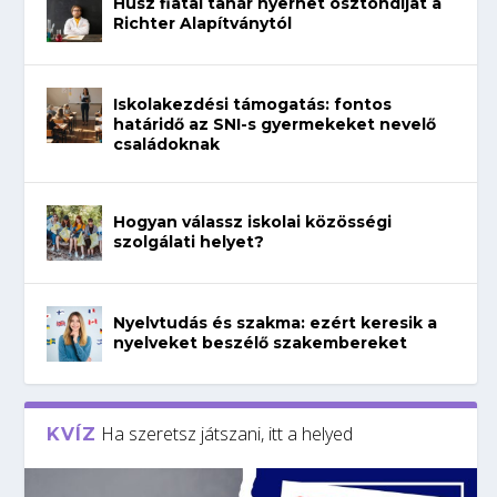
Húsz fiatal tanár nyerhet ösztöndíjat a
Richter Alapítványtól
Iskolakezdési támogatás: fontos
határidő az SNI-s gyermekeket nevelő
családoknak
Hogyan válassz iskolai közösségi
szolgálati helyet?
Nyelvtudás és szakma: ezért keresik a
nyelveket beszélő szakembereket
Ha szeretsz játszani, itt a helyed
KVÍZ