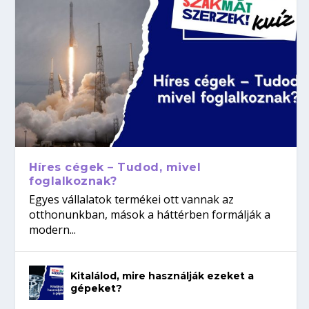
Híres cégek – Tudod, mivel
foglalkoznak?
Egyes vállalatok termékei ott vannak az
otthonunkban, mások a háttérben formálják a
modern...
Kitalálod, mire használják ezeket a
gépeket?