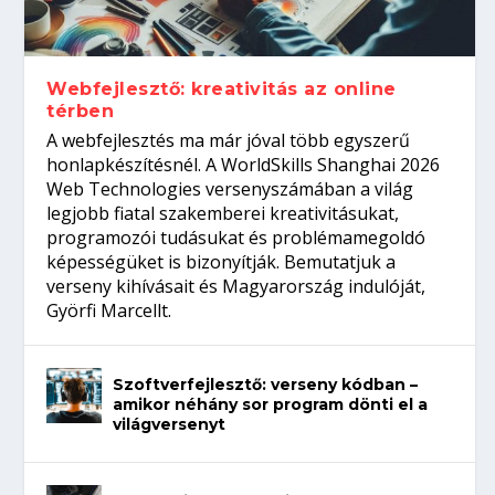
gépeket?
Tanulj szakmát!
amikor néhány sor program dönti el a
telefon nélkül?
világversenyt...
Webfejlesztő: kreativitás az online
térben
A webfejlesztés ma már jóval több egyszerű
honlapkészítésnél. A WorldSkills Shanghai 2026
Web Technologies versenyszámában a világ
legjobb fiatal szakemberei kreativitásukat,
programozói tudásukat és problémamegoldó
képességüket is bizonyítják. Bemutatjuk a
verseny kihívásait és Magyarország indulóját,
Györfi Marcellt.
Szoftverfejlesztő: verseny kódban –
amikor néhány sor program dönti el a
világversenyt