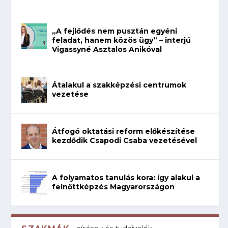
„A fejlődés nem pusztán egyéni
feladat, hanem közös ügy” – interjú
Vigassyné Asztalos Anikóval
Átalakul a szakképzési centrumok
vezetése
Átfogó oktatási reform előkészítése
kezdődik Csapodi Csaba vezetésével
A folyamatos tanulás kora: így alakul a
felnőttképzés Magyarországon