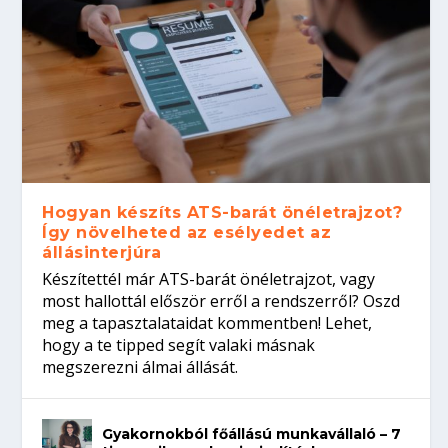
Hogyan készíts ATS-barát önéletrajzot?
Így növelheted az esélyedet az
állásinterjúra
Készítettél már ATS-barát önéletrajzot, vagy
most hallottál először erről a rendszerről? Oszd
meg a tapasztalataidat kommentben! Lehet,
hogy a te tipped segít valaki másnak
megszerezni álmai állását.
Gyakornokból főállású munkavállaló – 7