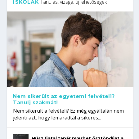
Tanulás, vizsga, új lehetőségek
ISKOLÁK
Nem sikerült az egyetemi felvételi?
Tanulj szakmát!
Nem sikerült a felvételi? Ez még egyáltalán nem
jelenti azt, hogy lemaradtál a sikeres...
Húsz fiatal tanár nyerhet ösztöndíjat a