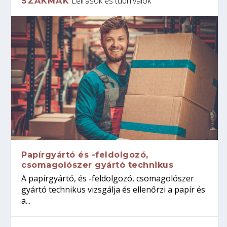
Leírások és tudnivalók
SZAKMÁK
Papírgyártó és -feldolgozó,
csomagolószer gyártó technikus
A papírgyártó, és -feldolgozó, csomagolószer
gyártó technikus vizsgálja és ellenőrzi a papír és
a...