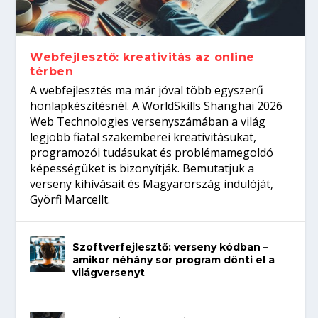
gépeket?
Tanulj szakmát!
amikor néhány sor program dönti el a
telefon nélkül?
világversenyt...
Webfejlesztő: kreativitás az online
térben
A webfejlesztés ma már jóval több egyszerű
honlapkészítésnél. A WorldSkills Shanghai 2026
Web Technologies versenyszámában a világ
legjobb fiatal szakemberei kreativitásukat,
programozói tudásukat és problémamegoldó
képességüket is bizonyítják. Bemutatjuk a
verseny kihívásait és Magyarország indulóját,
Györfi Marcellt.
Szoftverfejlesztő: verseny kódban –
amikor néhány sor program dönti el a
világversenyt