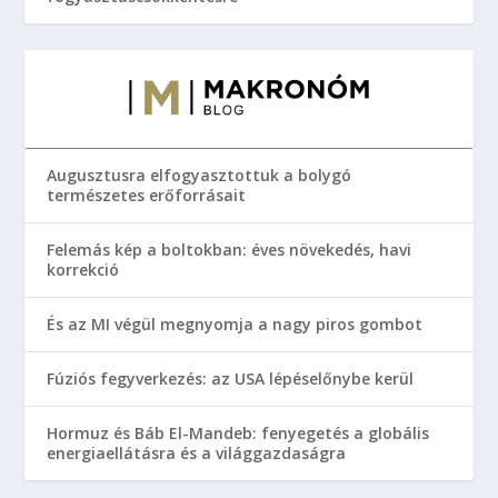
Augusztusra elfogyasztottuk a bolygó
természetes erőforrásait
Felemás kép a boltokban: éves növekedés, havi
korrekció
És az MI végül megnyomja a nagy piros gombot
Fúziós fegyverkezés: az USA lépéselőnybe kerül
Hormuz és Báb El-Mandeb: fenyegetés a globális
energiaellátásra és a világgazdaságra