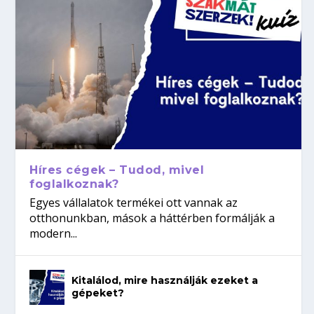
Híres cégek – Tudod, mivel
foglalkoznak?
Egyes vállalatok termékei ott vannak az
otthonunkban, mások a háttérben formálják a
modern...
Kitalálod, mire használják ezeket a
gépeket?