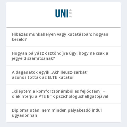
Hibázás munkahelyen vagy kutatásban: hogyan
kezeld?
Hogyan pályázz ösztöndíjra úgy, hogy ne csak a
jegyeid számítsanak?
A daganatok egyik „Akhilleusz-sarkát”
azonosították az ELTE kutatói
„Kiléptem a komfortzónámból és fejlődtem” –
diákinterjú a PTE BTK pszichológushallgatójával
Diploma után: nem minden pályakezdő indul
ugyanonnan