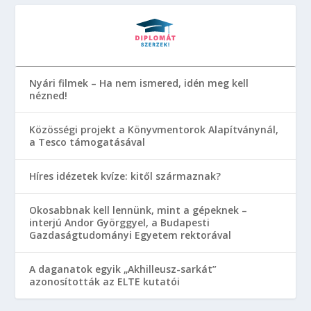
Nyári filmek – Ha nem ismered, idén meg kell
nézned!
Közösségi projekt a Könyvmentorok Alapítványnál,
a Tesco támogatásával
Híres idézetek kvíze: kitől származnak?
Okosabbnak kell lennünk, mint a gépeknek –
interjú Andor Györggyel, a Budapesti
Gazdaságtudományi Egyetem rektorával
A daganatok egyik „Akhilleusz-sarkát”
azonosították az ELTE kutatói