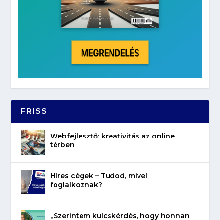
FRISS
Webfejlesztő: kreativitás az online
térben
Híres cégek – Tudod, mivel
foglalkoznak?
„Szerintem kulcskérdés, hogy honnan