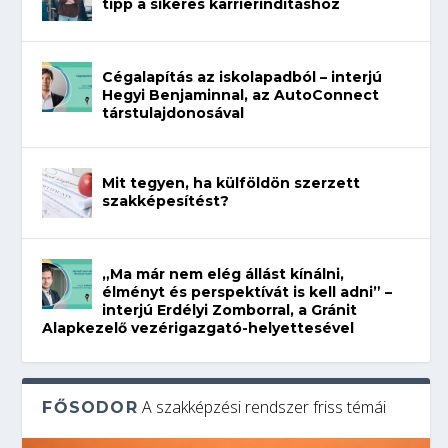
tipp a sikeres karrierindításhoz
Cégalapítás az iskolapadból – interjú
Hegyi Benjaminnal, az AutoConnect
társtulajdonosával
Mit tegyen, ha külföldön szerzett
szakképesítést?
„Ma már nem elég állást kínálni,
élményt és perspektívát is kell adni” –
interjú Erdélyi Zomborral, a Gránit
Alapkezelő vezérigazgató-helyettesével
A szakképzési rendszer friss témái
FŐSODOR