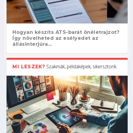
Hogyan készíts ATS-barát önéletrajzot?
Így növelheted az esélyedet az
állásinterjúra...
Szakmák, példaképek, sikersztorik
MI LESZEK?
Kitalálod, mire használják ezeket a
Nem sikerült az egyetemi felvételi?
Szoftverfejlesztő: verseny kódban –
Digitális detox – hogyan kapcsolódj ki