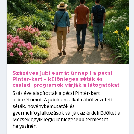
Százéves jubileumát ünnepli a pécsi
Pintér-kert – különleges séták és
családi programok várják a látogatókat
Száz éve alapították a pécsi Pintér-kert
arborétumot. A jubileum alkalmából vezetett
séták, növénybemutatók és
gyermekfoglalkozások várják az érdeklődőket a
Mecsek egyik legkülönlegesebb természeti
helyszínén.