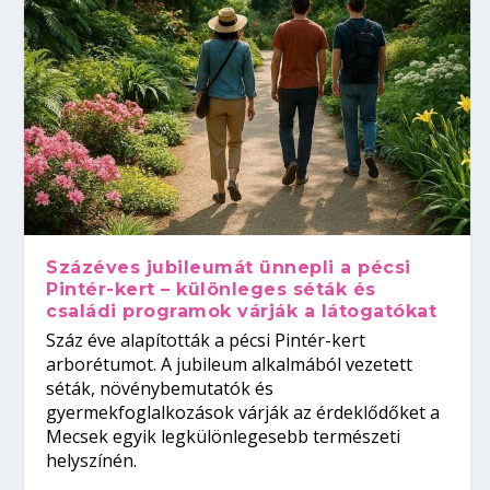
Százéves jubileumát ünnepli a pécsi
Pintér-kert – különleges séták és
családi programok várják a látogatókat
Száz éve alapították a pécsi Pintér-kert
arborétumot. A jubileum alkalmából vezetett
séták, növénybemutatók és
gyermekfoglalkozások várják az érdeklődőket a
Mecsek egyik legkülönlegesebb természeti
helyszínén.