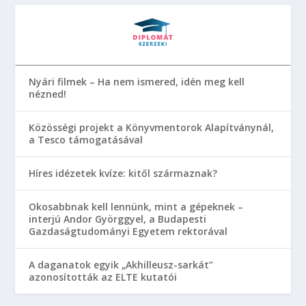
Nyári filmek – Ha nem ismered, idén meg kell
nézned!
Közösségi projekt a Könyvmentorok Alapítványnál,
a Tesco támogatásával
Híres idézetek kvíze: kitől származnak?
Okosabbnak kell lennünk, mint a gépeknek –
interjú Andor Györggyel, a Budapesti
Gazdaságtudományi Egyetem rektorával
A daganatok egyik „Akhilleusz-sarkát”
azonosították az ELTE kutatói