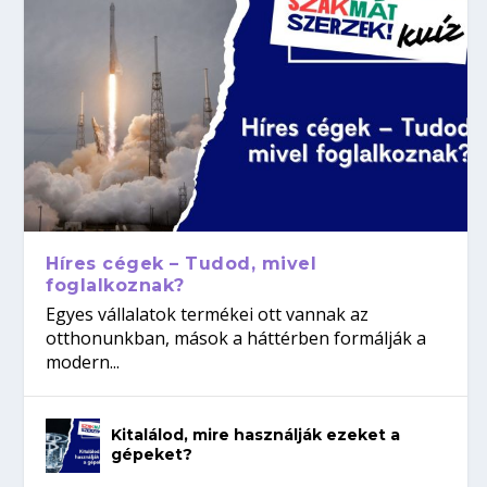
Híres cégek – Tudod, mivel
foglalkoznak?
Egyes vállalatok termékei ott vannak az
otthonunkban, mások a háttérben formálják a
modern...
Kitalálod, mire használják ezeket a
gépeket?