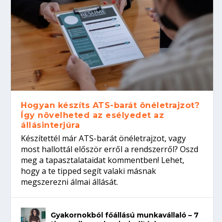
Hogyan készíts ATS-barát önéletrajzot?
Így növelheted az esélyedet az
állásinterjúra
Készítettél már ATS-barát önéletrajzot, vagy
most hallottál először erről a rendszerről? Oszd
meg a tapasztalataidat kommentben! Lehet,
hogy a te tipped segít valaki másnak
megszerezni álmai állását.
Gyakornokból főállású munkavállaló – 7