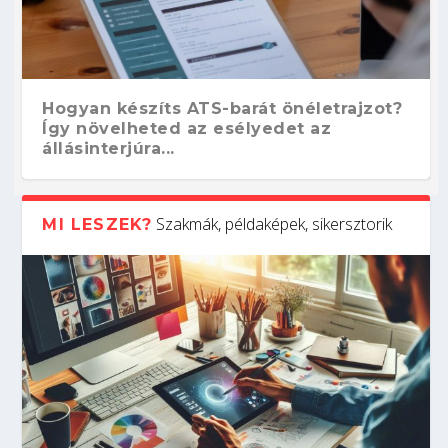
Hogyan készíts ATS-barát önéletrajzot?
Így növelheted az esélyedet az
állásinterjúra...
Szakmák, példaképek, sikersztorik
MI LESZEK?
Kitalálod, mire használják ezeket a
Nem sikerült az egyetemi felvételi?
Szoftverfejlesztő: verseny kódban –
Digitális detox – hogyan kapcsolódj ki