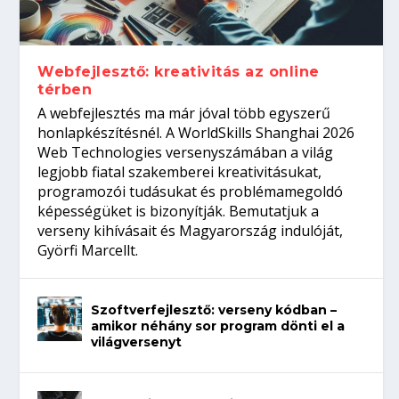
gépeket?
Tanulj szakmát!
amikor néhány sor program dönti el a
telefon nélkül?
világversenyt...
Webfejlesztő: kreativitás az online
térben
A webfejlesztés ma már jóval több egyszerű
honlapkészítésnél. A WorldSkills Shanghai 2026
Web Technologies versenyszámában a világ
legjobb fiatal szakemberei kreativitásukat,
programozói tudásukat és problémamegoldó
képességüket is bizonyítják. Bemutatjuk a
verseny kihívásait és Magyarország indulóját,
Györfi Marcellt.
Szoftverfejlesztő: verseny kódban –
amikor néhány sor program dönti el a
világversenyt