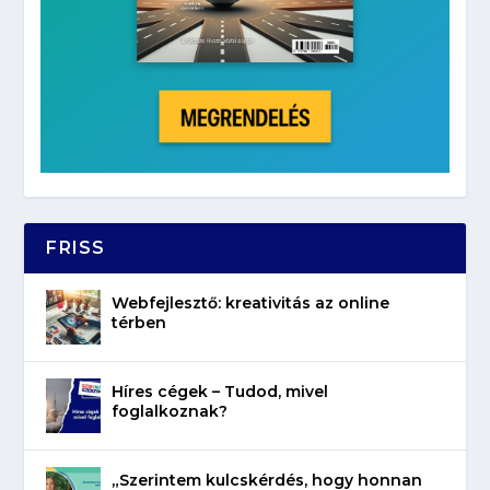
FRISS
Webfejlesztő: kreativitás az online
térben
Híres cégek – Tudod, mivel
foglalkoznak?
„Szerintem kulcskérdés, hogy honnan