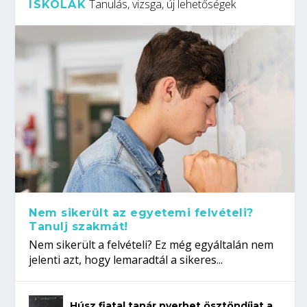
Tanulás, vizsga, új lehetőségek
ISKOLÁK
Nem sikerült az egyetemi felvételi?
Tanulj szakmát!
Nem sikerült a felvételi? Ez még egyáltalán nem
jelenti azt, hogy lemaradtál a sikeres...
Húsz fiatal tanár nyerhet ösztöndíjat a