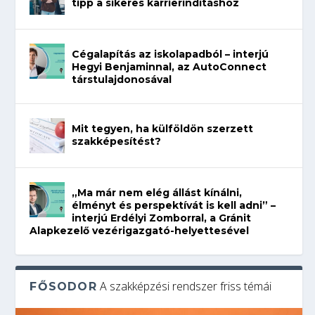
tipp a sikeres karrierindításhoz
Cégalapítás az iskolapadból – interjú
Hegyi Benjaminnal, az AutoConnect
társtulajdonosával
Mit tegyen, ha külföldön szerzett
szakképesítést?
„Ma már nem elég állást kínálni,
élményt és perspektívát is kell adni” –
interjú Erdélyi Zomborral, a Gránit
Alapkezelő vezérigazgató-helyettesével
A szakképzési rendszer friss témái
FŐSODOR