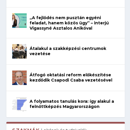
„A fejlődés nem pusztán egyéni
feladat, hanem közös ügy” – interjú
Vigassyné Asztalos Anikóval
Átalakul a szakképzési centrumok
vezetése
Átfogó oktatási reform előkészítése
kezdődik Csapodi Csaba vezetésével
A folyamatos tanulás kora: így alakul a
felnőttképzés Magyarországon