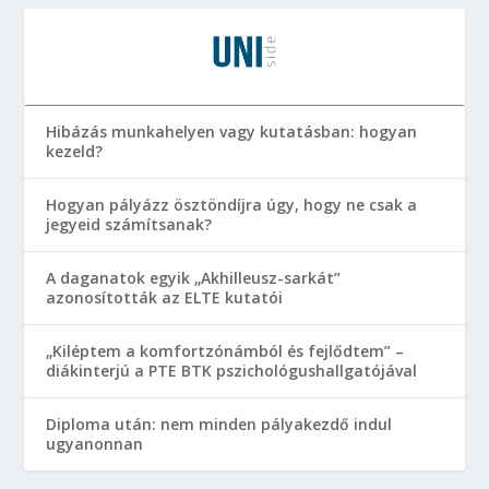
Hibázás munkahelyen vagy kutatásban: hogyan
kezeld?
Hogyan pályázz ösztöndíjra úgy, hogy ne csak a
jegyeid számítsanak?
A daganatok egyik „Akhilleusz-sarkát”
azonosították az ELTE kutatói
„Kiléptem a komfortzónámból és fejlődtem” –
diákinterjú a PTE BTK pszichológushallgatójával
Diploma után: nem minden pályakezdő indul
ugyanonnan