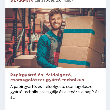
Leírások és tudnivalók
SZAKMÁK
Papírgyártó és -feldolgozó,
csomagolószer gyártó technikus
A papírgyártó, és -feldolgozó, csomagolószer
gyártó technikus vizsgálja és ellenőrzi a papír és
a...