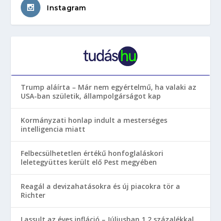
Instagram
Trump aláírta – Már nem egyértelmű, ha valaki az
USA-ban születik, állampolgárságot kap
Kormányzati honlap indult a mesterséges
intelligencia miatt
Felbecsülhetetlen értékű honfoglaláskori
leletegyüttes került elő Pest megyében
Reagál a devizahatásokra és új piacokra tör a
Richter
Lassult az éves infláció – Júliusban 1,2 százalékkal